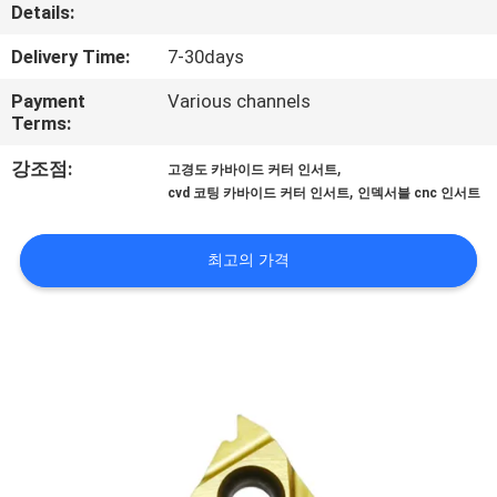
소
Details:
개
Delivery Time:
7-30days
Payment
Various channels
공
Terms:
장
,
강조점:
고경도 카바이드 커터 인서트
,
cvd 코팅 카바이드 커터 인서트
인덱서블 cnc 인서트
투
어
최고의 가격
품
질
관
리