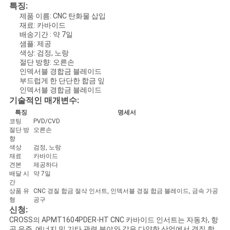
특징:
제품 이름: CNC 탄화물 삽입
PRIVACY
재료: 카바이드
POLICY
배송기간 : 약 7일
샘플: 제공
색상: 검정, 노랑
절단 방향: 오른손
인덱서블 경합금 블레이드
부드럽게 한 단단한 합금 잎
인덱서블 경합금 블레이드
기술적인 매개변수:
특징
명세서
코팅
PVD/CVD
절단 방
오른손
향
색상
검정, 노랑
재료
카바이드
견본
제공하다
배달 시
약 7일
간
상품 유
CNC 경질 합금 절삭 인서트, 인덱서블 경질 합금 블레이드, 금속 가공
형
공구
신청:
CROSS의 APMT1604PDER-HT CNC 카바이드 인서트는 자동차, 항
공 우주, 에너지 및 기타 관련 분야와 같은 다양한 산업에서 경질 합