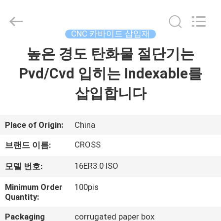
©
2022
-
2026
Sichuan
CNC 카바이드 삽입재
keluosi
Trading
높은 경도 탄화물 절단기는
홈
Co.,
Ltd.
All
Pvd/Cvd 입히는 Indexable를
Rights
Reserved.
제
삽입합니다
품
소
Place of Origin:
China
개
CROSS
브랜드 이름:
16ER3.0 ISO
모델 번호:
회
Minimum Order
100pis
Quantity:
사
Packaging
corrugated paper box