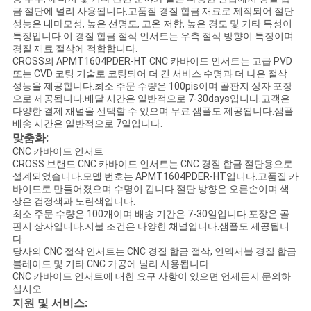
금 절단에 널리 사용됩니다.고품질 경질 합금 재료로 제작되어 절단
성능은 내마모성, 높은 선명도, 고온 저항, 높은 경도 및 기타 특성이
특징입니다.이 경질 합금 절삭 인서트는 우측 절삭 방향이 특징이며
경질 재료 절삭에 적합합니다.
CROSS의 APMT1604PDER-HT CNC 카바이드 인서트는 고급 PVD
또는 CVD 코팅 기술로 코팅되어 더 긴 서비스 수명과 더 나은 절삭
성능을 제공합니다.최소 주문 수량은 100pis이며 골판지 상자 포장
으로 제공됩니다.배달 시간은 일반적으로 7-30days입니다.고객은
다양한 결제 채널을 선택할 수 있으며 무료 샘플도 제공됩니다.샘플
배송 시간은 일반적으로 7일입니다.
맞춤화:
CNC 카바이드 인서트
CROSS 브랜드 CNC 카바이드 인서트는 CNC 경질 합금 절단용으로
설계되었습니다.모델 번호는 APMT1604PDER-HT입니다.고품질 카
바이드로 만들어졌으며 수명이 깁니다.절단 방향은 오른손이며 색
상은 검정색과 노란색입니다.
최소 주문 수량은 100개이며 배송 기간은 7-30일입니다.포장은 골
판지 상자입니다.지불 조건은 다양한 채널입니다.샘플도 제공됩니
다.
당사의 CNC 절삭 인서트는 CNC 경질 합금 절삭, 인덱서블 경질 합금
블레이드 및 기타 CNC 가공에 널리 사용됩니다.
CNC 카바이드 인서트에 대한 요구 사항이 있으면 언제든지 문의하
십시오.
지원 및 서비스: