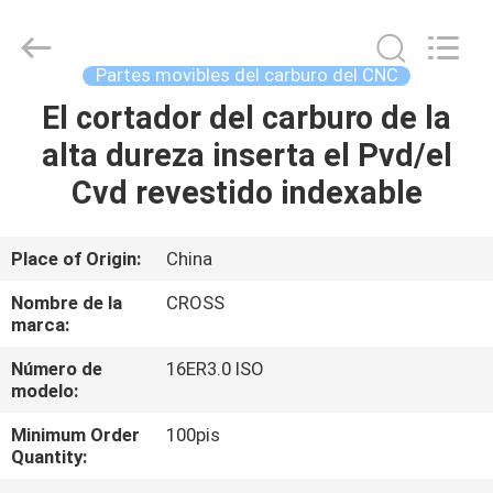
2026
Sichuan
keluosi
Trading
Co.,
Partes movibles del carburo del CNC
Ltd.
All
El cortador del carburo de la
INICIO
Rights
Reserved.
alta dureza inserta el Pvd/el
PRODUCTOS
Cvd revestido indexable
SOBRE
Place of Origin:
China
NOSOTROS
Nombre de la
CROSS
marca:
VISITA
Número de
16ER3.0 ISO
modelo:
A
LA
Minimum Order
100pis
Quantity:
FÁBRICA