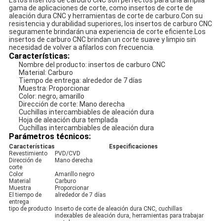
Estos insertos de carburo CNC son perfectos para una amplia
gama de aplicaciones de corte, como insertos de corte de
aleación dura CNC y herramientas de corte de carburo.Con su
resistencia y durabilidad superiores, los insertos de carburo CNC
seguramente brindarán una experiencia de corte eficiente.Los
insertos de carburo CNC brindan un corte suave y limpio sin
necesidad de volver a afilarlos con frecuencia.
Características:
Nombre del producto: insertos de carburo CNC
Material: Carburo
Tiempo de entrega: alrededor de 7 días
Muestra: Proporcionar
Color: negro, amarillo
Dirección de corte: Mano derecha
Cuchillas intercambiables de aleación dura
Hoja de aleación dura templada
Cuchillas intercambiables de aleación dura
Parámetros técnicos:
Características
Especificaciones
Revestimiento
PVD/CVD
Dirección de
Mano derecha
corte
Color
Amarillo negro
Material
Carburo
Muestra
Proporcionar
El tiempo de
alrededor de 7 días
entrega
tipo de producto
Inserto de corte de aleación dura CNC, cuchillas
indexables de aleación dura, herramientas para trabajar