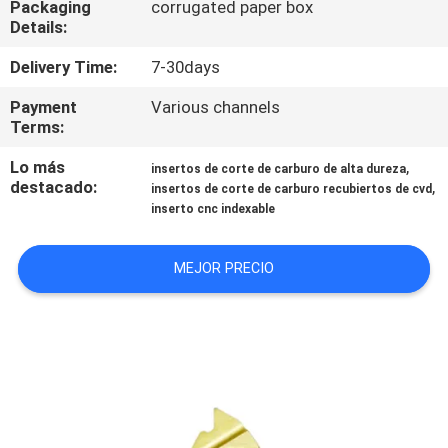
Packaging
corrugated paper box
Details:
CONTROL
Delivery Time:
7-30days
DE
Payment
Various channels
CALIDAD
Terms:
Lo más
,
insertos de corte de carburo de alta dureza
CONTACTO
destacado:
,
insertos de corte de carburo recubiertos de cvd
inserto cnc indexable
NOTICIAS
MEJOR PRECIO
MAPA
DEL
SITIO
PRIVACY