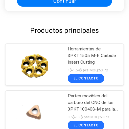
Continuar
Productos principales
Herramientas de
3PKT1505 M-R Carbide
Insert Cutting
1$-1.64$ pcs MOQ:50 PC
EL CONTACTO
Partes movibles del
carburo del CNC de los
3PKT100408-M para las
herramientas de corte
0.5$-1.8$ psc MOQ:50 PC
EL CONTACTO