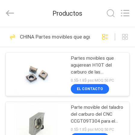
2026
Sichuan
keluosi
Productos
Trading
Co.,
Ltd.
All
INICIO
Rights
70
Reserved.
CHINA Partes movibles que agujerean
Partes movibles del
PRODUCTOS
carburo del CNC
Partes movibles que
agujerean H10T del
SOBRE
carburo de las
NOSOTROS
herramientas de corte
0.5$-1.8$ psc MOQ:50 PC
del CNC CCGT060204
EL CONTACTO
15
VISITA
partes movibles de
Parte movible del taladro
A
del carburo del CNC
LA
torneado del
CCGT09T304 para el
acero inoxidable
FÁBRICA
0.5$-1.8$ psc MOQ:50 PC
carburo