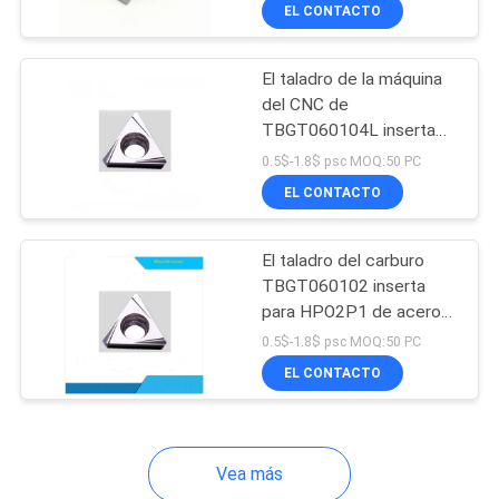
difícilmente de acero
EL CONTACTO
CONTROL
El taladro de la máquina
DE
30
del CNC de
CALIDAD
TBGT060104L inserta
Carburo que rosca
CCGT TPGH TBGT
0.5$-1.8$ psc MOQ:50 PC
los partes movibles
WBGT
CONTACTO
EL CONTACTO
El taladro del carburo
NOTICIAS
TBGT060102 inserta
para HPO2P1 de acero
11
MAPA
inoxidable
0.5$-1.8$ psc MOQ:50 PC
molino de extremo
DEL
EL CONTACTO
SITIO
del carburo
Vea más
PRIVACY