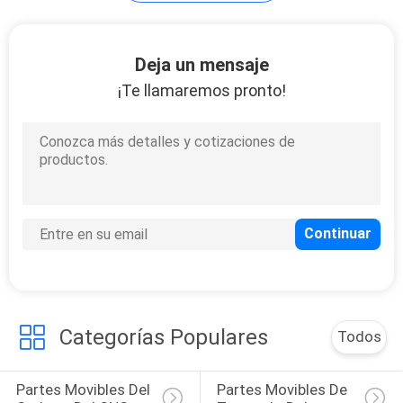
POLICY
52
Deja un mensaje
¡Te llamaremos pronto!
De despedida y
acanalando los
partes movibles
27
Parte movible el
moler de cara
Categorías Populares
Todos
Partes Movibles Del 
Partes Movibles De 