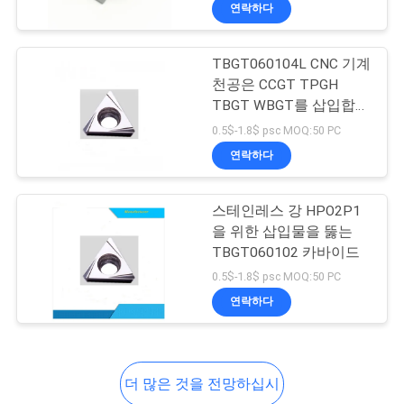
소
연락하다
개
TBGT060104L CNC 기계
30
천공은 CCGT TPGH
공
카바이드 스레딩 삽
TBGT WBGT를 삽입합니
다
장
0.5$-1.8$ psc MOQ:50 PC
입물
연락하다
투
어
스테인레스 강 HPO2P1
을 위한 삽입물을 뚫는
TBGT060102 카바이드
품
11
0.5$-1.8$ psc MOQ:50 PC
질
연락하다
탄화물 엔드 밀
관
리
더 많은 것을 전망하십시