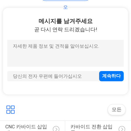
오
연
52
메시지를 남겨주세요
락
곧 다시 연락 드리겠습니다!
처
이별과 삽입 홈
뉴
스
27
사
이
정면 절삭 삽입물
모든
트
맵
CNC 카바이드 삽입
카바이드 전환 삽입