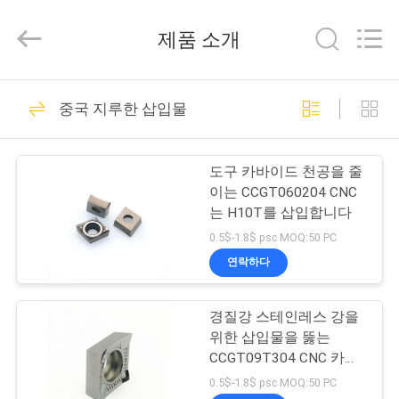
©
2022
-
제품 소개
2026
Sichuan
keluosi
Trading
홈
Co.,
70
Ltd.
중국 지루한 삽입물
All
CNC 카바이드 삽입
Rights
Reserved.
제
재
도구 카바이드 천공을 줄
품
이는 CCGT060204 CNC
는 H10T를 삽입합니다
소
0.5$-1.8$ psc MOQ:50 PC
개
연락하다
15
카바이드 전환 삽입
경질강 스테인레스 강을
회
위한 삽입물을 뚫는
물
사
CCGT09T304 CNC 카바
이드
0.5$-1.8$ psc MOQ:50 PC