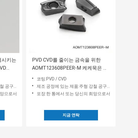
절시키는
PVD CVD를 줄이는 금속을 위한
CVD
AOMT123608PEER-M 케케묵은 분
쇄 삽입
코팅:PVD / CVD
테인레스 강
제조 공정에 있는 제품:주형 강철 공구강과 스테인레스 강
희망으로서
포장:한 통에서 또는 당신의 희망으로서
지금 연락