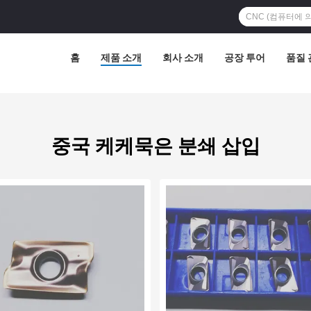
홈
제품 소개
회사 소개
공장 투어
품질 
중국 케케묵은 분쇄 삽입