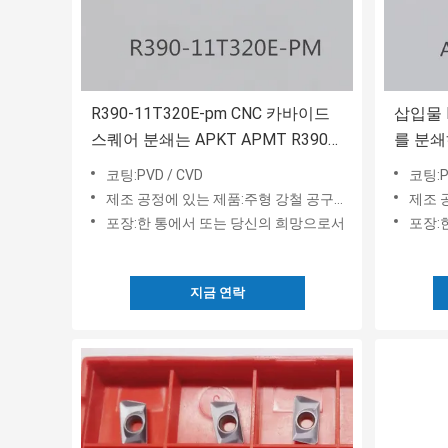
R390-11T320E-pm CNC 카바이드
삽입물 H
스퀘어 분쇄는 APKT APMT R390
를 분쇄
을 삽입합니다
CNC 
코팅:PVD / CVD
코팅:P
제조 공정에 있는 제품:주형 강철 공구강과 스테인레스 강
제조 공정
포장:한 통에서 또는 당신의 희망으로서
포장:
지금 연락