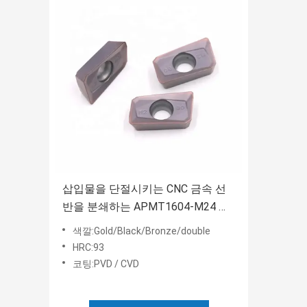
삽입물을 단절시키는 CNC 금속 선
반을 분쇄하는 APMT1604-M24 어
깨
색깔:Gold/Black/Bronze/double
HRC:93
코팅:PVD / CVD