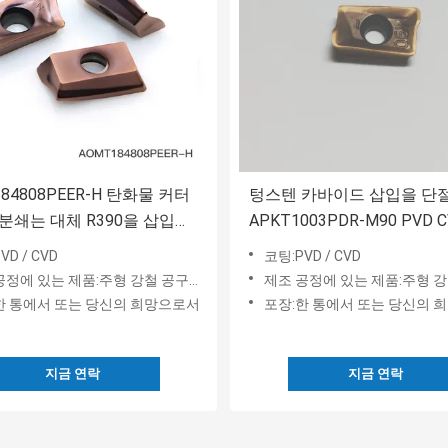
84808PEER-H 탄화물 커터
텅스텐 카바이드 삽입을 단
분쇄는 대체 R390을 삽입합
APKT1003PDR-M90 PVD 
CNC
VD / CVD
코팅:PVD / CVD
에 있는 제품:주형 강철 공구강과 스테인레스 강
제조 공정에 있는 제품:주형 강철 공구강과 스
한 통에서 또는 당신의 희망으로서
포장:한 통에서 또는 당신의 
지금 연락
지금 연락