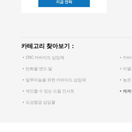
지금 연락
카테고리 찾아보기：
CNC 카바이드 삽입재
카바
탄화물 엔드 밀
이별
알루미늄을 위한 카바이드 삽입재
높은
색인할 수 있는 드릴 인서트
케케
도성합금 삽입물