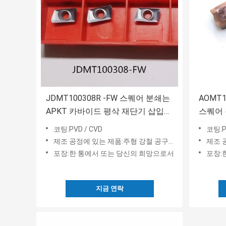
JDMT100308R -FW 스퀘어 분쇄는
AOMT1
APKT 카바이드 평삭 재단기 삽입물
스퀘어 
을 삽입합니다
니다
코팅:PVD / CVD
코팅:P
제조 공정에 있는 제품:주형 강철 공구강과 스테인레스 강
제조 공정
포장:한 통에서 또는 당신의 희망으로서
포장:
지금 연락