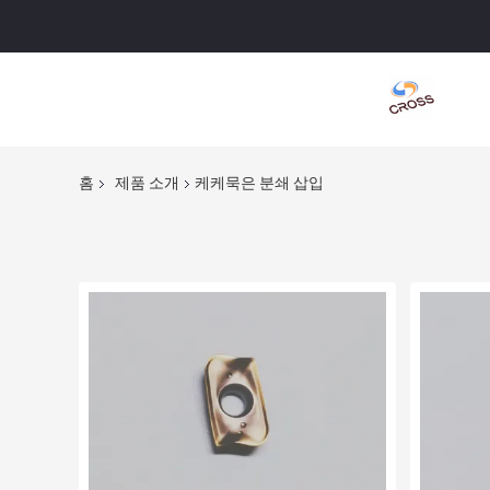
홈
제품 소개
케케묵은 분쇄 삽입