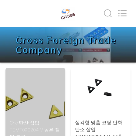
©
2022
-
2026
Sichuan
keluosi
Trading
홈
Co.,
Ltd.
All
Rights
Reserved.
제
품
소
개
회
사
삼각형 맞춤 코팅 탄화
Cnc 탄산 삽입
탄소 삽입
TCMT090204-V 높은 절