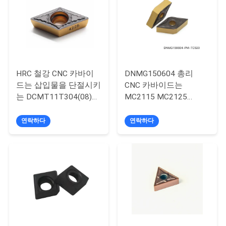
연
락
처
HRC 철강 CNC 카바이
DNMG150604 총리
드는 삽입물을 단절시키
CNC 카바이드는
뉴
는 DCMT11T304(08)
MC2115 MC2125
(12)-PM 금속을 삽입합
MC2135를 삽입합니다
스
니다
연락하다
연락하다
사
이
트
맵