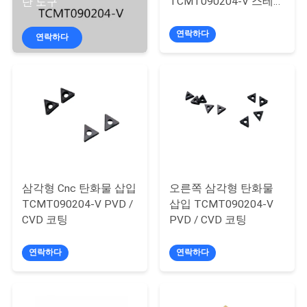
소
TCMT090204-V 스테인
단 도구
리스 스틸
개
연락하다
연락하다
공
장
투
어
삼각형 Cnc 탄화물 삽입
오른쪽 삼각형 탄화물
품
TCMT090204-V PVD /
삽입 TCMT090204-V
CVD 코팅
PVD / CVD 코팅
질
연락하다
연락하다
관
리