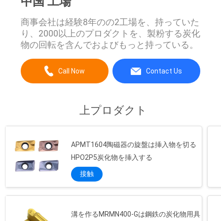
中国 工場
商事会社は経験8年のの2工場を、持っていた
り、2000以上のプロダクトを、製粉する炭化
物の回転を含んでおよびもっと持っている。
Call Now
Contact Us
上プロダクト
APMT1604陶磁器の旋盤は挿入物を切る
HPO2P5炭化物を挿入する
接触
溝を作るMRMN400-Gは鋼鉄の炭化物用具