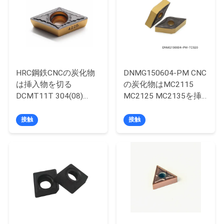
お
問
い
HRC鋼鉄CNCの炭化物
DNMG150604-PM CNC
合
は挿入物を切る
の炭化物はMC2115
DCMT11T 304(08)
MC2125 MC2135を挿
わ
（12） - PMの金属を
入する
せ
挿入する
接触
接触
ニ
ュ
ー
ス