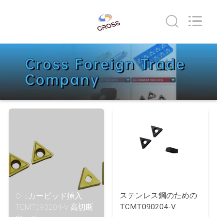
Copyright
©
2022
-
2026
Sichuan
keluosi
Trading
ホ
Co.,
Ltd.
All
ー
Rights
Reserved.
ム
製
品
企
業
ステンレス鋼のための
Cncカービッド挿入
TCMT090204-V
TCMT090204-V 高切断