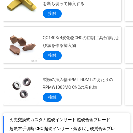
を断ち切って挿入する
接触
QC1403/4炭化物CNCの切削工具分割およ
び溝を作る挿入物
接触
製粉の挿入物RPMT RDMTのあたりの
RPMW1003MO CNCの炭化物
接触
刃先交換式カスタム超硬インサート 超硬合金ブレード
超硬右手切断 CNC 超硬インサート焼き戻し硬質合金ブレード 14E-G0392