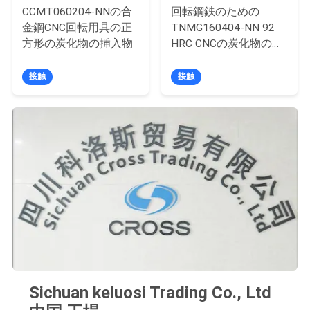
CCMT060204-NNの合
回転鋼鉄のための
金鋼CNC回転用具の正
TNMG160404-NN 92
地
方形の炭化物の挿入物
HRC CNCの炭化物の挿
図
入物
接触
接触
PRIVACY
POLICY
Sichuan keluosi Trading Co., Ltd