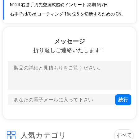
N123 右勝手刃先交換式超硬インサート 納期 約7日
右手 Pvd/Cvd コーティング 16er2.5 を切断するための CNC カーバイド挿入物
高硬度超硬カッター インサート Pvd/Cvd 上塗を施してある刃先交換式
右手切断 CNC カーバイド インサート 12n 黒と黄色
メッセージ
狭い/広い切削工具の粗い/細かいねじ山ピッチの超硬ねじ切りインサート
折り返しご連絡いたします！
外径/内径スローイングインサート C2 / C5 / C6
高硬度切断用の錫コーティング 92hrc 超硬ねじ切りインサート
PVD / CVD コーティングされた炭化タングステン インサート焼き戻し硬質合金ブレード
金属加工 CNC カーバイド インサート PVD/CVD コーティング
APCN1504PPTR 硬質合金用右勝手超硬切削インサート
硬質合金切断CNC炭化物インサート高い耐摩耗性
高級超硬合金 CNC 挿入工具 PVD/CVD コーティング
右手切断 CNC 超硬インサート APCN1504PPTR 金属加工
Hrc 93 CNC 超硬フライスインサート Apmt1135-Lmn
人気カテゴリ
すべて
0.4 ミリメートル正面フライスインサート Apmt1135-Lmn 刃先超硬工具インサート CNC