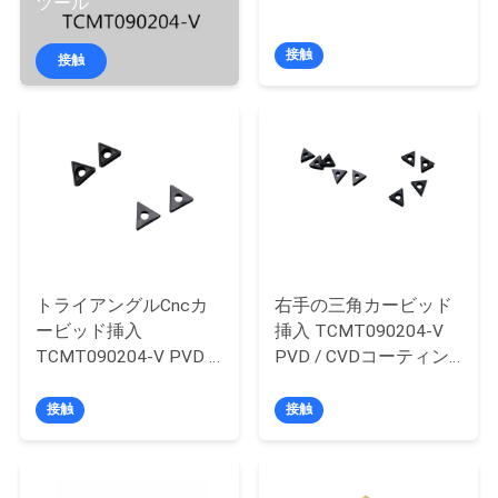
情
ツール
報
接触
接触
会
社
案
内
トライアングルCncカ
右手の三角カービッド
品
ービッド挿入
挿入 TCMT090204-V
TCMT090204-V PVD /
PVD / CVDコーティン
質
CVDコーティング
グ
接触
接触
管
理