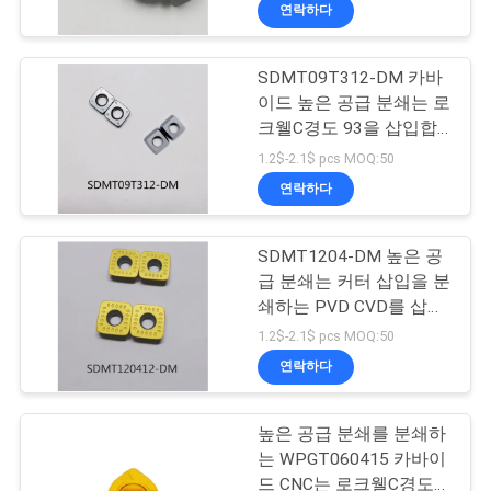
소
연락하다
개
SDMT09T312-DM 카바
30
이드 높은 공급 분쇄는 로
공
카바이드 스레딩 삽
크웰C경도 93을 삽입합
니다
장
1.2$-2.1$ pcs MOQ:50
입물
연락하다
투
어
SDMT1204-DM 높은 공
급 분쇄는 커터 삽입을 분
쇄하는 PVD CVD를 삽입
품
11
합니다
1.2$-2.1$ pcs MOQ:50
질
연락하다
탄화물 엔드 밀
관
높은 공급 분쇄를 분쇄하
리
는 WPGT060415 카바이
드 CNC는 로크웰C경도