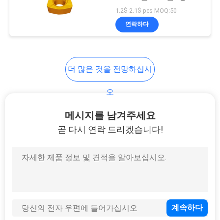
93을 삽입합니다
1.2$-2.1$ pcs MOQ:50
연
연락하다
52
락
처
이별과 삽입 홈
더 많은 것을 전망하십시
뉴
오
스
메시지를 남겨주세요
곧 다시 연락 드리겠습니다!
27
사
이
정면 절삭 삽입물
트
맵