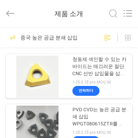
©
2022
-
제품 소개
2026
Sichuan
keluosi
Trading
홈
Co.,
70
Ltd.
중국 높은 공급 분쇄 삽입
All
CNC 카바이드 삽입
Rights
Reserved.
제
재
청동제 색인할 수 있는 카
품
바이드는 매끄러운 절단
CNC 선반 삽입물을 삽입
소
합니다
1.2$-2.1$ pcs MOQ:50
개
연락하다
15
카바이드 전환 삽입
PVD CVD는 높은 공급 분
회
쇄 삽입
물
사
WPGT080615ZTR를 코
팅했습니다
1.2$-2.1$ pcs MOQ:50