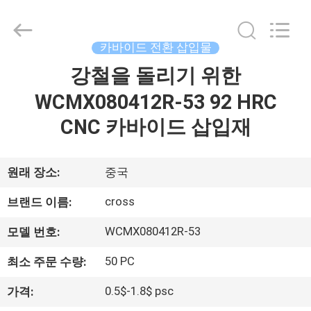
©
2022
-
2025
Sichuan
카바이드 전환 삽입물
keluosi
Trading
강철을 돌리기 위한
홈
Co.,
Ltd.
All
WCMX080412R-53 92 HRC
Rights
Reserved.
제
CNC 카바이드 삽입재
품
원래 장소:
중국
소
cross
개
브랜드 이름:
WCMX080412R-53
모델 번호:
회
50 PC
최소 주문 수량:
사
0.5$-1.8$ psc
가격: