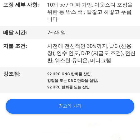
소
포장 세부 사항:
10개 pc / 피피 가방, 아웃스디 포장을
개
위한 통 박스 색 : 빨갛고 하얗고 푸릅
니다
공
배달 시간:
7~45 일
장
지불 조건:
사전에 전신적인 30%까지, L/C (신용
장), 인수 인도, D/P (지급도 조건), 전신
투
환, 웨스턴 유니온, 머니그램
어
,
강조점:
92 HRC CNC 탄화물 삽입
,
강철을 도는 CNC 탄화물 삽입
92 HRC 탄화물 도는 삽입
품
질
최고의 가격
관
리