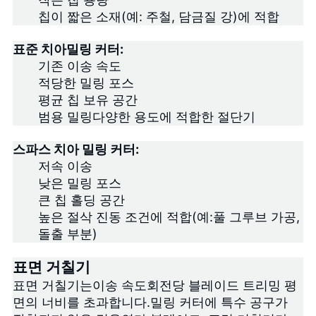
칩이 짧은 소재(예: 주철, 담금질 강)에 적합
PRIVACY
POLICY
표준 치아
밀링 커터:
기존 이송 속도
적당한 밀링 포스
평균 칩 보유 공간
범용 밀링
다양한 용도에 적합한 절단기
스파스 치아 밀링 커터:
저속 이송
낮은 밀링 포스
큰 칩 홀딩 공간
높은 절삭 진동 조건에 적합(예:
풀 그루브 가공
,
돌출 부분)
표면 거칠기
표면 거칠기는
이송 속도
회전당 블레이드 트리밍 평
면의 너비를 초과합니다.밀링 커터에 특수 공구가