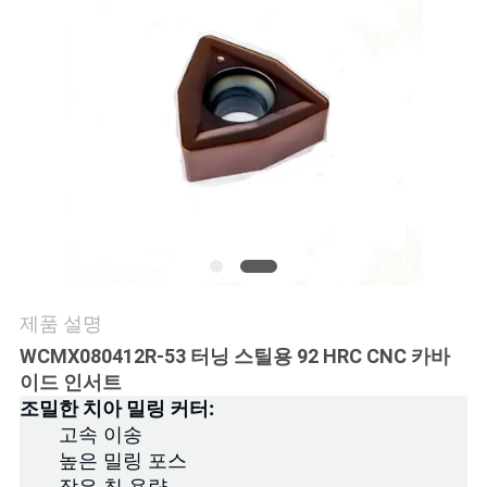
연
락
처
뉴
스
사
제품 설명
WCMX080412R-53
터닝 스틸용 92 HRC CNC 카바
이
이드 인서트
트
조밀한 치아 밀링 커터:
고속 이송
맵
높은 밀링 포스
작은 칩 용량