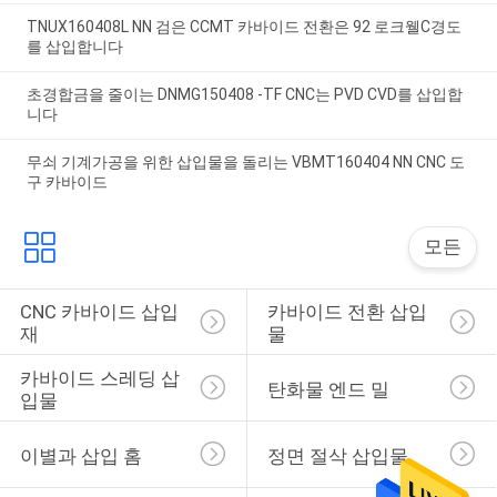
TNUX160408L NN 검은 CCMT 카바이드 전환은 92 로크웰C경도
를 삽입합니다
초경합금을 줄이는 DNMG150408 -TF CNC는 PVD CVD를 삽입합
니다
무쇠 기계가공을 위한 삽입물을 돌리는 VBMT160404 NN CNC 도
구 카바이드
모든
CNC 카바이드 삽입
카바이드 전환 삽입
재
물
카바이드 스레딩 삽
탄화물 엔드 밀
입물
이별과 삽입 홈
정면 절삭 삽입물