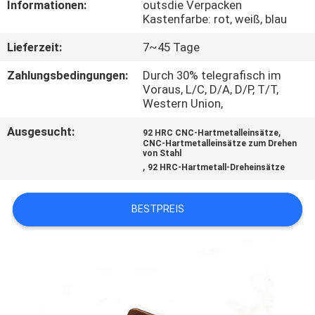
Informationen:
outsdie Verpacken
Kastenfarbe: rot, weiß, blau
KONTAKT
Lieferzeit:
7~45 Tage
NACHRICHTEN
Zahlungsbedingungen:
Durch 30% telegrafisch im
Voraus, L/C, D/A, D/P, T/T,
Western Union,
SITEMAP
Ausgesucht:
,
92 HRC CNC-Hartmetalleinsätze
CNC-Hartmetalleinsätze zum Drehen
von Stahl
PRIVACY
,
92 HRC-Hartmetall-Dreheinsätze
POLICY
BESTPREIS