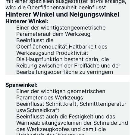
mit einer speziellen ausgestattet ist
Polierklinge
,
wird die Oberflächenrauheit beeinflusst.
Hinterer Winkel und Neigungswinkel
Hinterer Winkel:
Einer der wichtigsten
geometrische
Parameter
auf dem Werkzeug
Beeinflusst die
Oberflächenqualität,
Haltbarkeit des
Werkzeugs
und Produktivität
Die Hauptfunktion besteht darin, die
Reibung zwischen der Freifläche und der
Bearbeitungsoberfläche zu verringern
Spanwinkel
:
Einer der wichtigen geometrischen
Parameter des Werkzeugs
Beeinflusst Schnittkraft, Schnitttemperatur
usw
Schneidkraft
Beeinflusst auch die Festigkeit und das
Wärmeableitungsvolumen der Schneide und
des Werkzeugkopfes und damit die