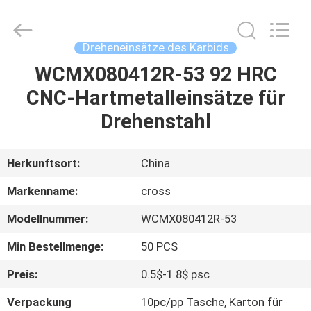
keluosi
Trading
Co.,
Ltd.
All
Dreheneinsätze des Karbids
Rights
Reserved.
WCMX080412R-53 92 HRC
STARTSEITE
CNC-Hartmetalleinsätze für
PRODUKTE
Drehenstahl
ÜBER
Herkunftsort:
China
UNS
Markenname:
cross
Modellnummer:
WCMX080412R-53
FABRIK
Min Bestellmenge:
50 PCS
TOUR
Preis:
0.5$-1.8$ psc
QUALITÄTSKONTROLLE
Verpackung
10pc/pp Tasche, Karton für