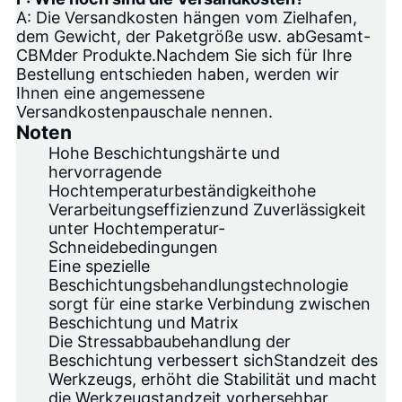
A: Die Versandkosten hängen vom Zielhafen,
dem Gewicht, der Paketgröße usw. ab
Gesamt-
CBM
der Produkte.Nachdem Sie sich für Ihre
Bestellung entschieden haben, werden wir
Ihnen eine angemessene
Versandkostenpauschale nennen.
Noten
Hohe Beschichtungshärte und
hervorragende
Hochtemperaturbeständigkeit
hohe
Verarbeitungseffizienz
und Zuverlässigkeit
unter Hochtemperatur-
Schneidebedingungen
Eine spezielle
Beschichtungsbehandlungstechnologie
sorgt für eine starke Verbindung zwischen
Beschichtung und Matrix
Die Stressabbaubehandlung der
Beschichtung verbessert sich
Standzeit des
Werkzeugs
, erhöht die Stabilität und macht
die Werkzeugstandzeit vorhersehbar