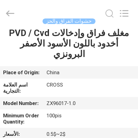
CNC
كربيد
المزود.
Copyright
©
حشوات الفراق والحز
2022
-
2023
PVD / Cvd مغلف فراق وإدخالات
منزل
cnccarbideinserts.com.
All
أخدود باللون الأسود الأصفر
Rights
Reserved.
المنتجات
البرونزي
حول
Place of Origin:
China
بنا
CROSS
اسم العلامة
التجارية:
جولة
Model Number:
ZX96017-1.0
في
Minimum Order
100pis
المعمل
Quantity:
0.5$~2$
الأسعار: