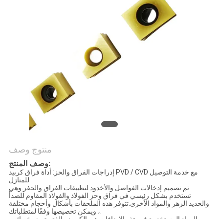
منتوج وصف
وصف المنتج:
إدراجات الفراق والحز: أداة فراق كربيد PVD / CVD مع خدمة التوصيل
للمنازل
تم تصميم إدخالات الفواصل والأخدود لتطبيقات الفراق والحفر.وهي
تستخدم بشكل رئيسي في فراق وحز الفولاذ والفولاذ المقاوم للصدأ
والحديد الزهر والمواد الأخرى.تتوفر هذه الملحقات بأشكال وأحجام مختلفة
، ويمكن تخصيصها وفقًا لمتطلباتك.