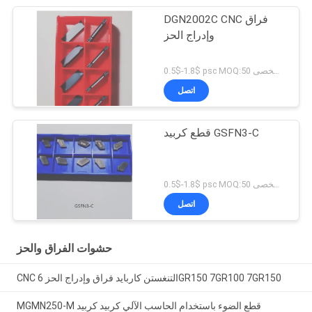
DGN2002C CNC فراق
وإدراج الحز
0.5$-1.8$ psc MOQ:50 جهاز كمبيوتر شخصى
اتصل
قطع كربيد GSFN3-C
0.5$-1.8$ psc MOQ:50 جهاز كمبيوتر شخصى
اتصل
حشوات الفراق والحز
CNC التنغستن كاربايد فراق وإدراج الحز 6GR150 7GR100 7GR150
MGMN250-M قطع الضوء باستخدام الحاسب الآلي كربيد كربيد