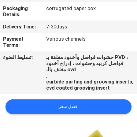
ضبط
Packaging
corrugated paper box
الجودة
Details:
Delivery Time:
7-30days
اتصل
Payment
Various channels
بنا
Terms:
حشوات فواصل وأخدود مغلفة بـ PVD ،
تسليط الضوء:
أخبار
فواصل كربيد وحشوات ، إدراج أخدود
مغلف بالـ cvd
,
carbide parting and grooving inserts
,
cvd coated grooving insert
افضل سعر