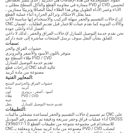
المواد المستخدمة في هذه الإضافات هي الكربيد ، الذي يتميز بخصائص
ممتازة في مقاومة القطع والتآكل.السطح مطلي بـ PVD أو CVD لتحسين
الأداء وعمر الأداة الطويل.يوفر هذا الطلاء أيضًا التصاقًا وتزييتًا ممتازين ،
مما يقلل الاحتكاك وتراكم الحرارة أثناء عملية القطع.
إن إدخالات التقسيم والحفر سهلة التركيب والاستخدام.إنها مناسبة لآلات
CNC والآلات اليدوية.كما نقدم عينات للاختبار قبل تقديم الطلبات ، لضمان
أفضل أداء وأعلى جودة.
نحن نقدم خدمة التوصيل للمنازل لإدخالات الفراق والحفر ، لذلك لا داعي
للقلق بشأن النقل.سوف نرسل المنتجات مباشرة إلى عتبة داركم.
سمات:
حشوات الفراق والحز
متوفر باللون الأسود والأصفر والبرونزي
طلاء السطح مع PVD / CVD
تقديم خدمة التوصيل للمنازل
إدراجات قطع CNC عالية الدقة
مصنوعة من مادة كربيد
المعايير الفنية:
حشوات الفراق والحز
اسم المنتج
كربيد
مادة
أسود ، أصفر ، برونزي
لون
PVD / CVD
طلاء
يمد
عينة
تقديم خدمة التوصيل للمنازل
ينقل
التطبيقات:
تم تصميم إدخالات التقسيم والحفر لمساعدة مشغلي ماكينات CNC على
أداء عمليات فراق وحفر سريعة ودقيقة.تم تصميم رقم الموديل CROSS
ZX96017-1.0 للاستخدام في مجموعة متنوعة من تطبيقات القطع
CNC.مصنوعة من مادة كربيد ممتازة ومغلفة بـ PVD / CVD لتصلب