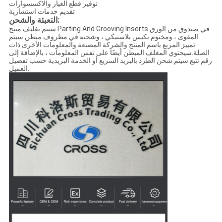
توفير قطع الغيار والاكسسوارات
تقديم خدمات استشارية
التعبئة والشحن:
سيتم تغليف منتج Parting And Grooving Inserts في صندوق من الورق
المقوى ، ومختوم بكيس بلاستيكي ، وشحنه في مظروف مبطن.سيتم
تمييز المربع باسم المنتج والشركة المصنعة والمعلومات الأخرى ذات
الصلة.سيحتوي المغلف المبطن أيضًا على نفس المعلومات ، بالإضافة إلى
رقم تتبع.سيتم شحن الطرد بالبريد السريع أو الخدمة البريدية حسب تفضيل
العميل.