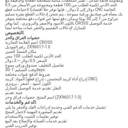
ومقاومة فائقة للتآكل ، تعتبر الملحقات مثالية للمعالجة الفعالة والدقيقة.مع
الحد الأدنى لكمية الطلب من 100 قطعة ومجموعة من الأسعار من 0.5
دولار إلى 2 دولار ، فإنها توفر حلاً اقتصاديًا لاحتياجات قطع CNC الخاصة
بك.معبأة في صناديق ورقية مموجة ، يتم شحن إدخالات القطع بفترة تسليم
تتراوح من 7 إلى 30 يومًا ويمكن دفع ثمنها عبر قنوات دفع مختلفة.متوفر
باللون الأسود والأصفر والبرونزي ، كما يوفر CROSS خدمة التوصيل
للمنازل لإدخالات التقسيم والحفر.عينات متاحة أيضا.
التخصيص:
حشوات الفراق والحز
اسم العلامة التجارية: CROSS
رقم الموديل: ZX96017-1.0
مكان المنشأ: الصين
الحد الأدنى لكمية الطلب: 100 بيس
السعر: 0.5 دولار ~ 2 دولار
تفاصيل التغليف: صندوق ورقي مموج
وقت التسليم: 7-30days
شروط الدفع: قنوات مختلفة
المواد: كربيد (إدراج أداة كربيد التنجستن ، إدراج قطع CNC)
اللون: أسود ، أصفر ، برونزي
النقل: تقديم خدمة التوصيل للمنازل
عينة: تقديم
اسم المنتج: حشوات فراق وحز (ZX96017-1.0)
الدعم والخدمات:
تشمل خدمات الدعم الفني وخدمة إدراجات الفك والحفر ما يلي:
تقديم المشورة المهنية لاختيار المنتج
توفير تعليمات التثبيت والاستخدام
تقديم خدمات الصيانة والإصلاح بعد البيع
توفير التدريب الفني