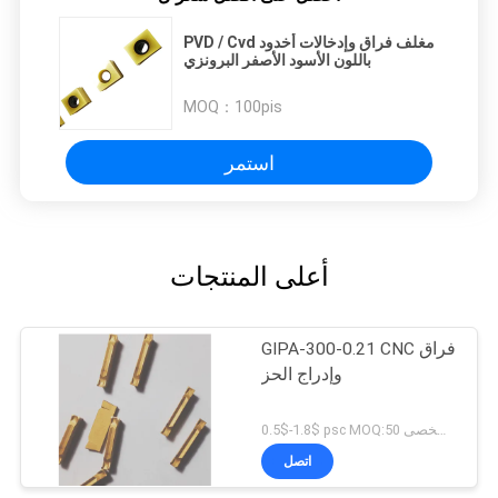
PVD / Cvd مغلف فراق وإدخالات أخدود
باللون الأسود الأصفر البرونزي
MOQ：
100pis
استمر
أعلى المنتجات
GIPA-300-0.21 CNC فراق
وإدراج الحز
0.5$-1.8$ psc MOQ:50 جهاز كمبيوتر شخصى
اتصل