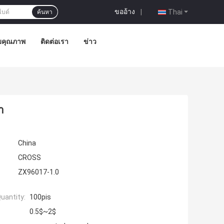
ขออ้าง
|
Thai
ค้นหา
มคุณภาพ
ติดต่อเรา
ข่าว
ำ
China
CROSS
ZX96017-1.0
uantity:
100pis
0.5$~2$