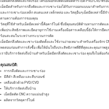
เม็ดมีดกลึงตัดและกลึงร่อง: เครื่องมือกลึงตัดเม็ดมีดคาร์ไบด์ PVD/CVD พร้อ
เม็ดมีดสำหรับการกลึงตัดและการเซาะร่องได้รับการออกแบบมาสำหรับการก
และการเซาะร่องเหล็ก สแตนเลส เหล็กหล่อ และวัสดุอื่นๆเม็ดมีดเหล่านี้
ตามความต้องการของคุณ
วัสดุที่ใช้สำหรับเม็ดมีดเหล่านี้คือคาร์ไบด์ ซึ่งมีคุณสมบัติต้านทานการตัดและ
เพิ่มประสิทธิภาพและยืดอายุการใช้งานเครื่องมือสารเคลือบนี้ยังให้การยึด
ร้อนสะสมในระหว่างกระบวนการตัด
เม็ดมีดกลึงตัดและเซาะร่องติดตั้งและใช้งานง่ายเหมาะสำหรับเครื่องจักร C
ทดสอบก่อนทำการสั่งซื้อ เพื่อให้มั่นใจถึงประสิทธิภาพที่ดีที่สุดและคุณภาพสู
เรามีบริการจัดส่งถึงบ้านสำหรับเม็ดมีดกลึงตัดและเซาะร่อง คุณจึงไม่ต้องก
คุณสมบัติ:
การกลึงตัดและการเซาะร่อง
มีสีดำ สีเหลือง และสีบรอนซ์
เคลือบผิวด้วย PVD/CVD
ให้บริการจัดส่งถึงบ้าน
เม็ดมีดตัด CNC ความแม่นยำสูง
ผลิตจากวัสดุคาร์ไบด์