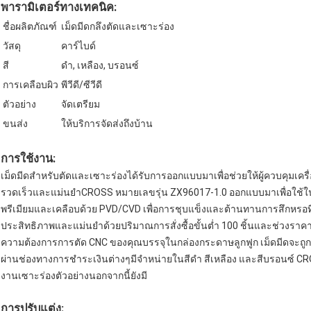
พารามิเตอร์ทางเทคนิค:
ชื่อผลิตภัณฑ์
เม็ดมีดกลึงตัดและเซาะร่อง
วัสดุ
คาร์ไบด์
สี
ดำ, เหลือง, บรอนซ์
การเคลือบผิว
พีวีดี/ซีวีดี
ตัวอย่าง
จัดเตรียม
ขนส่ง
ให้บริการจัดส่งถึงบ้าน
การใช้งาน:
เม็ดมีดสำหรับตัดและเซาะร่องได้รับการออกแบบมาเพื่อช่วยให้ผู้ควบคุมเค
รวดเร็วและแม่นยำCROSS หมายเลขรุ่น ZX96017-1.0 ออกแบบมาเพื่อใช้ใน
พรีเมียมและเคลือบด้วย PVD/CVD เพื่อการชุบแข็งและต้านทานการสึกหรอที่เห
ประสิทธิภาพและแม่นยำด้วยปริมาณการสั่งซื้อขั้นต่ำ 100 ชิ้นและช่วงราคาต
ความต้องการการตัด CNC ของคุณบรรจุในกล่องกระดาษลูกฟูก เม็ดมีดจะถูก
ผ่านช่องทางการชำระเงินต่างๆมีจำหน่ายในสีดำ สีเหลือง และสีบรอนซ์ CROS
งานเซาะร่องตัวอย่างนอกจากนี้ยังมี
การปรับแต่ง: