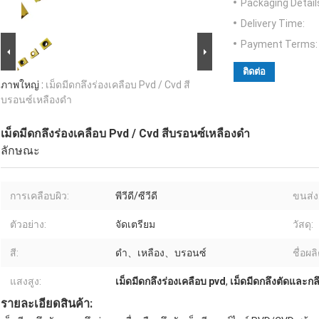
Packaging Detail
Delivery Time:
Payment Terms:
ติดต่อ
ภาพใหญ่ :
เม็ดมีดกลึงร่องเคลือบ Pvd / Cvd สี
บรอนซ์เหลืองดำ
เม็ดมีดกลึงร่องเคลือบ Pvd / Cvd สีบรอนซ์เหลืองดำ
ลักษณะ
การเคลือบผิว:
พีวีดี/ซีวีดี
ขนส่ง
ตัวอย่าง:
จัดเตรียม
วัสดุ:
สี:
ดำ、เหลือง、บรอนซ์
ชื่อผล
แสงสูง:
เม็ดมีดกลึงร่องเคลือบ pvd
,
เม็ดมีดกลึงตัดและกลึ
รายละเอียดสินค้า: