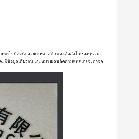
ษแข็ง ปิดผนึกด้วยถุงพลาสติก และจัดส่งในซองบุนวม
บุนวมจะมีข้อมูลเดียวกันและหมายเลขติดตามแพคเกจจะถูกจัด