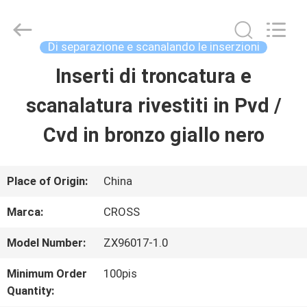
Inserzioni
del
carburo
di
Di separazione e scanalando le inserzioni
CNC
fornitore.
Inserti di troncatura e
CASA
Copyright
©
2022
scanalatura rivestiti in Pvd /
-
2023
PRODOTTI
cnccarbideinserts.com.
Cvd in bronzo giallo nero
All
Rights
Reserved.
CHI
Place of Origin:
China
SIAMO
Marca:
CROSS
Model Number:
ZX96017-1.0
FATORY
Minimum Order
100pis
TOUR
Quantity: