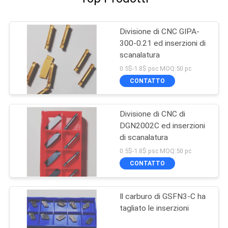
Divisione di CNC GIPA-
300-0.21 ed inserzioni di
scanalatura
0.5$-1.8$ psc MOQ:50 pc
CONTATTO
Divisione di CNC di
DGN2002C ed inserzioni
di scanalatura
0.5$-1.8$ psc MOQ:50 pc
CONTATTO
Il carburo di GSFN3-C ha
tagliato le inserzioni