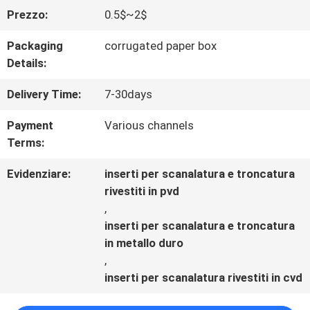
Prezzo:
0.5$~2$
CONTROLLO
Packaging
corrugated paper box
DI
Details:
QUALITÀ
Delivery Time:
7-30days
Payment
Various channels
CONTATTACI
Terms:
Evidenziare:
inserti per scanalatura e troncatura
NOTIZIE
rivestiti in pvd
,
inserti per scanalatura e troncatura
in metallo duro
,
inserti per scanalatura rivestiti in cvd