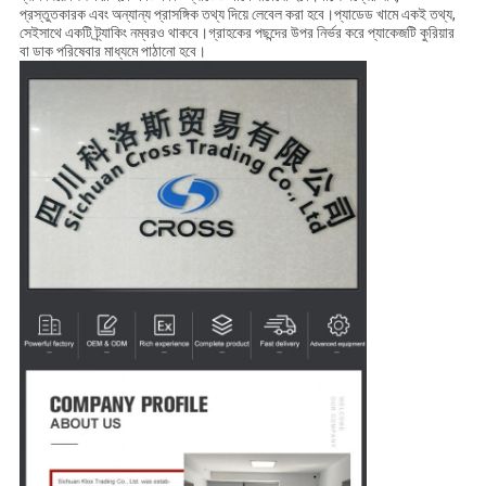
প্রস্তুতকারক এবং অন্যান্য প্রাসঙ্গিক তথ্য দিয়ে লেবেল করা হবে।প্যাডেড খামে একই তথ্য,
সেইসাথে একটি ট্র্যাকিং নম্বরও থাকবে।গ্রাহকের পছন্দের উপর নির্ভর করে প্যাকেজটি কুরিয়ার
বা ডাক পরিষেবার মাধ্যমে পাঠানো হবে।