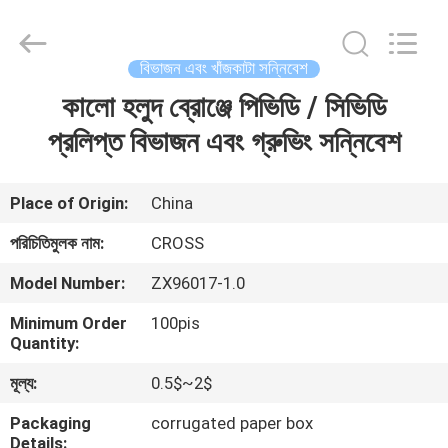
Sichuan
keluosi
Trading
Co.,
Ltd.
বিভাজন এবং খাঁজকাটা সন্নিবেশ
All
Rights
Reserved.
কালো হলুদ ব্রোঞ্জে পিভিডি / সিভিডি
বাড়ি
প্রলিপ্ত বিভাজন এবং গ্রুভিং সন্নিবেশ
পণ্য
Place of Origin:
China
আমাদের
পরিচিতিমুলক নাম:
CROSS
সম্পর্কে
Model Number:
ZX96017-1.0
Minimum Order
100pis
কারখানা
Quantity:
ভ্রমণ
মূল্য:
0.5$~2$
Packaging
corrugated paper box
মান
Details: