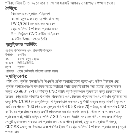
পরিবহন নিয়ে চিন্তা করতে হবে না।আমরা সরাসরি আপনার দোরগোড়ায় পণ্য পাঠাবো।
বৈশিষ্ট্য:
বিভাজন এবং গ্রুভিং সন্নিবেশ
কালো, হলুদ এবং ব্রোঞ্জে পাওয়া যাচ্ছে
PVD/CVD সহ সারফেস আবরণ
হোম ডেলিভারি পরিষেবা প্রদান করুন
উচ্চ-নির্ভুলতা CNC কাটিয়া সন্নিবেশ
কার্বাইড উপাদান থেকে তৈরি
প্রযুক্তিগত পরামিতি:
পণ্যের নাম
বিভাজন এবং খাঁজকাটা সন্নিবেশ
উপাদান
কার্বাইড
রঙ
কালো, হলুদ, ব্রোঞ্জ
আবরণ
পিভিডি/সিভিডি
নমুনা
প্রদান
পরিবহন
হোম ডেলিভারি পরিষেবা প্রদান করুন
অ্যাপ্লিকেশন:
পার্টিং এবং গ্রুভিং ইনসার্টগুলি সিএনসি মেশিন অপারেটরদের দ্রুত এবং সঠিক বিভাজন এবং
গ্রুভিং অপারেশনগুলি সম্পাদন করতে সহায়তা করার জন্য ডিজাইন করা হয়েছে।ক্রস মডেল
নম্বর ZX96017-1.0 বিভিন্ন CNC কাটিং অ্যাপ্লিকেশনে ব্যবহারের জন্য ডিজাইন করা
হয়েছে।প্রিমিয়াম কার্বাইড উপাদান থেকে তৈরি এবং উচ্চতর শক্তকরণ এবং পরিধান প্রতিরোধের
জন্য PVD/CVD দিয়ে প্রলিপ্ত, সন্নিবেশগুলি দক্ষ এবং সুনির্দিষ্ট যন্ত্রের জন্য আদর্শ।ন্যূনতম
অর্ডারের পরিমাণ 100 পিস এবং মূল্যের পরিসীমা 0.5$ থেকে 2$ পর্যন্ত, তারা আপনার CNC
কাটিংয়ের প্রয়োজনের জন্য একটি লাভজনক সমাধান অফার করে।ঢেউতোলা কাগজের বাক্সে
প্যাকেজ করা, কাটিং সন্নিবেশগুলি 7-30 দিনের ডেলিভারি সময় সহ পাঠানো হয় এবং বিভিন্ন
পেমেন্ট চ্যানেলের মাধ্যমে অর্থ প্রদান করা যেতে পারে।কালো, হলুদ এবং ব্রোঞ্জে উপলব্ধ,
CROSS এছাড়াও বিভাজন এবং গ্রুভিং ইনসার্টের হোম ডেলিভারি পরিষেবা প্রদান করে।নমুনা
পাওয়া যায়.