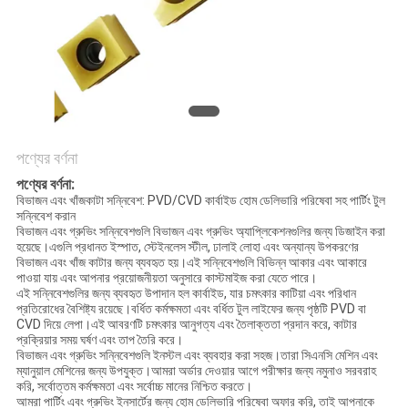
POLICY
পণ্যের বর্ণনা
পণ্যের বর্ণনা:
বিভাজন এবং খাঁজকাটা সন্নিবেশ: PVD/CVD কার্বাইড হোম ডেলিভারি পরিষেবা সহ পার্টিং টুল
সন্নিবেশ করান
বিভাজন এবং গ্রুভিং সন্নিবেশগুলি বিভাজন এবং গ্রুভিং অ্যাপ্লিকেশনগুলির জন্য ডিজাইন করা
হয়েছে।এগুলি প্রধানত ইস্পাত, স্টেইনলেস স্টীল, ঢালাই লোহা এবং অন্যান্য উপকরণের
বিভাজন এবং খাঁজ কাটার জন্য ব্যবহৃত হয়।এই সন্নিবেশগুলি বিভিন্ন আকার এবং আকারে
পাওয়া যায় এবং আপনার প্রয়োজনীয়তা অনুসারে কাস্টমাইজ করা যেতে পারে।
এই সন্নিবেশগুলির জন্য ব্যবহৃত উপাদান হল কার্বাইড, যার চমৎকার কাটিয়া এবং পরিধান
প্রতিরোধের বৈশিষ্ট্য রয়েছে।বর্ধিত কর্মক্ষমতা এবং বর্ধিত টুল লাইফের জন্য পৃষ্ঠটি PVD বা
CVD দিয়ে লেপা।এই আবরণটি চমৎকার আনুগত্য এবং তৈলাক্ততা প্রদান করে, কাটার
প্রক্রিয়ার সময় ঘর্ষণ এবং তাপ তৈরি করে।
বিভাজন এবং গ্রুভিং সন্নিবেশগুলি ইনস্টল এবং ব্যবহার করা সহজ।তারা সিএনসি মেশিন এবং
ম্যানুয়াল মেশিনের জন্য উপযুক্ত।আমরা অর্ডার দেওয়ার আগে পরীক্ষার জন্য নমুনাও সরবরাহ
করি, সর্বোত্তম কর্মক্ষমতা এবং সর্বোচ্চ মানের নিশ্চিত করতে।
আমরা পার্টিং এবং গ্রুভিং ইনসার্টের জন্য হোম ডেলিভারি পরিষেবা অফার করি, তাই আপনাকে