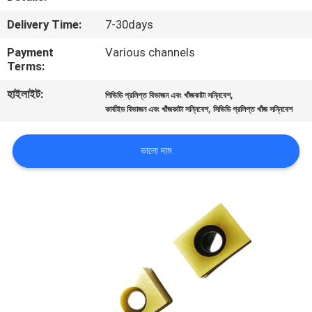
নিয়ন্ত্রণ
Delivery Time:
7-30days
Payment
Various channels
আমাদের
Terms:
সাথে
হাইলাইট:
,
পিভিডি প্রলিপ্ত বিভাজন এবং খাঁজকাটা সন্নিবেশ
যোগাযোগ
,
কার্বাইড বিভাজন এবং খাঁজকাটা সন্নিবেশ
সিভিডি প্রলিপ্ত খাঁজ সন্নিবেশ
করুন
ভালো দাম
খবর
সাইট
ম্যাপ
PRIVACY