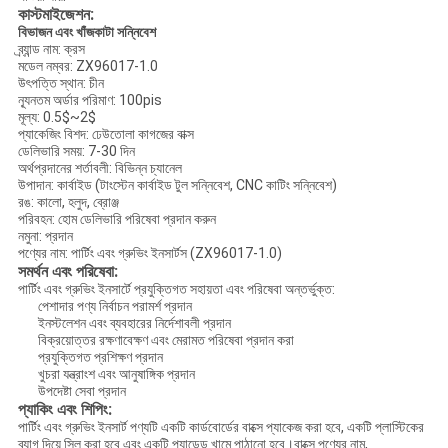
কাস্টমাইজেশন:
বিভাজন এবং খাঁজকাটা সন্নিবেশ
ব্র্যান্ড নাম: ক্রস
মডেল নম্বর: ZX96017-1.0
উৎপত্তি স্থান: চীন
ন্যূনতম অর্ডার পরিমাণ: 100pis
মূল্য: 0.5$~2$
প্যাকেজিং বিশদ: ঢেউতোলা কাগজের বাক্স
ডেলিভারি সময়: 7-30 দিন
অর্থপ্রদানের শর্তাবলী: বিভিন্ন চ্যানেল
উপাদান: কার্বাইড (টাংস্টেন কার্বাইড টুল সন্নিবেশ, CNC কাটিং সন্নিবেশ)
রঙ: কালো, হলুদ, ব্রোঞ্জ
পরিবহন: হোম ডেলিভারি পরিষেবা প্রদান করুন
নমুনা: প্রদান
পণ্যের নাম: পার্টিং এবং গ্রুভিং ইনসার্টস (ZX96017-1.0)
সমর্থন এবং পরিষেবা:
পার্টিং এবং গ্রুভিং ইনসার্টে প্রযুক্তিগত সহায়তা এবং পরিষেবা অন্তর্ভুক্ত:
পেশাদার পণ্য নির্বাচন পরামর্শ প্রদান
ইনস্টলেশন এবং ব্যবহারের নির্দেশাবলী প্রদান
বিক্রয়োত্তর রক্ষণাবেক্ষণ এবং মেরামত পরিষেবা প্রদান করা
প্রযুক্তিগত প্রশিক্ষণ প্রদান
খুচরা যন্ত্রাংশ এবং আনুষাঙ্গিক প্রদান
উপদেষ্টা সেবা প্রদান
প্যাকিং এবং শিপিং:
পার্টিং এবং গ্রুভিং ইনসার্ট পণ্যটি একটি কার্ডবোর্ডের বাক্সে প্যাকেজ করা হবে, একটি প্লাস্টিকের
ব্যাগ দিয়ে সিল করা হবে এবং একটি প্যাডেড খামে পাঠানো হবে।বাক্সে পণ্যের নাম,