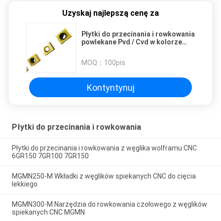
Uzyskaj najlepszą cenę za
Płytki do przecinania i rowkowania
powlekane Pvd / Cvd w kolorze
czarno-żółtym brązu
MOQ：
100pis
Kontyntynuj
Płytki do przecinania i rowkowania
Płytki do przecinania i rowkowania z węglika wolframu CNC
6GR150 7GR100 7GR150
MGMN250-M Wkładki z węglików spiekanych CNC do cięcia
lekkiego
MGMN300-M Narzędzia do rowkowania czołowego z węglików
spiekanych CNC MGMN