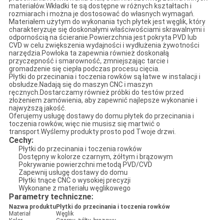
materiałów.Wkładki te są dostępne w różnych kształtach i
rozmiarach i można je dostosować do własnych wymagań.
Materiałem użytym do wykonania tych płytek jest węglik, który
charakteryzuje się doskonałymi właściwościami skrawalnymi i
odpornością na ścieranie.Powierzchnia jest pokryta PVD lub
CVD w celu zwiększenia wydajności i wydłużenia żywotności
narzędzia.Powłoka ta zapewnia również doskonałą
przyczepność i smarowność, zmniejszając tarcie i
gromadzenie się ciepła podczas procesu cięcia.
Płytki do przecinania i toczenia rowków są łatwe w instalacji i
obsłudze.Nadają się do maszyn CNC i maszyn
ręcznych.Dostarczamy również próbki do testów przed
złożeniem zamówienia, aby zapewnić najlepsze wykonanie i
najwyższą jakość.
Oferujemy usługę dostawy do domu płytek do przecinania i
toczenia rowków, więc nie musisz się martwić o
transport.Wyślemy produkty prosto pod Twoje drzwi.
Cechy:
Płytki do przecinania i toczenia rowków
Dostępny w kolorze czarnym, żółtym i brązowym
Pokrywanie powierzchni metodą PVD/CVD
Zapewnij usługę dostawy do domu
Płytki tnące CNC o wysokiej precyzji
Wykonane z materiału węglikowego
Parametry techniczne:
Nazwa produktu
Płytki do przecinania i toczenia rowków
Materiał
Węglik