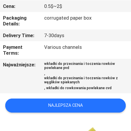
KONTROLA
Cena:
0.5$~2$
JAKOŚCI
Packaging
corrugated paper box
Details:
SKONTAKTUJ
Delivery Time:
7-30days
SIĘ
Payment
Various channels
Z
Terms:
NAMI
Najważniejsze:
wkładki do przecinania i toczenia rowków
powlekane pvd
,
wkładki do przecinania i toczenia rowków z
AKTUALNOŚCI
węglików spiekanych
,
wkładki do rowkowania powlekane cvd
SITEMAP
NAJLEPSZA CENA
PRIVACY
POLICY