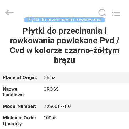
Sichuan
keluosi
Trading
Co.,
Ltd.
Płytki do przecinania i rowkowania
All
Rights
Płytki do przecinania i
DOM
Reserved.
rowkowania powlekane Pvd /
PRODUKTY
Cvd w kolorze czarno-żółtym
brązu
O
NAS
Place of Origin:
China
Nazwa
CROSS
WYCIECZKA
handlowa:
PO
Model Number:
ZX96017-1.0
FABRYCE
Minimum Order
100pis
Quantity: