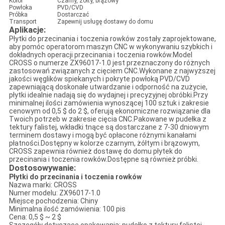
Kolor
Czarny, żółty, brązowy
Powłoka
PVD/CVD
Próbka
Dostarczać
Transport
Zapewnij usługę dostawy do domu
Aplikacje:
Płytki do przecinania i toczenia rowków zostały zaprojektowane,
aby pomóc operatorom maszyn CNC w wykonywaniu szybkich i
dokładnych operacji przecinania i toczenia rowków.Model
CROSS o numerze ZX96017-1.0 jest przeznaczony do różnych
zastosowań związanych z cięciem CNC.Wykonane z najwyższej
jakości węglików spiekanych i pokryte powłoką PVD/CVD
zapewniającą doskonałe utwardzanie i odporność na zużycie,
płytki idealnie nadają się do wydajnej i precyzyjnej obróbki.Przy
minimalnej ilości zamówienia wynoszącej 100 sztuk i zakresie
cenowym od 0,5 $ do 2 $, oferują ekonomiczne rozwiązanie dla
Twoich potrzeb w zakresie cięcia CNC.Pakowane w pudełka z
tektury falistej, wkładki tnące są dostarczane z 7-30 dniowym
terminem dostawy i mogą być opłacone różnymi kanałami
płatności.Dostępny w kolorze czarnym, żółtym i brązowym,
CROSS zapewnia również dostawę do domu płytek do
przecinania i toczenia rowków.Dostępne są również próbki.
Dostosowywanie:
Płytki do przecinania i toczenia rowków
Nazwa marki: CROSS
Numer modelu: ZX96017-1.0
Miejsce pochodzenia: Chiny
Minimalna ilość zamówienia: 100 pis
Cena: 0,5 $ ~ 2 $