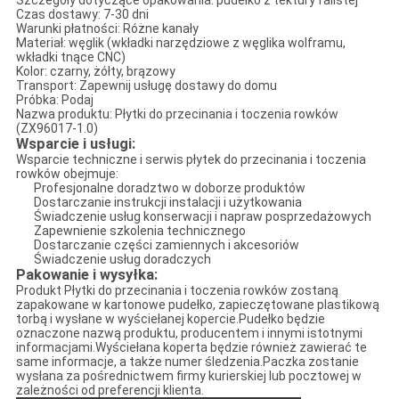
Szczegóły dotyczące opakowania: pudełko z tektury falistej
Czas dostawy: 7-30 dni
Warunki płatności: Różne kanały
Materiał: węglik (wkładki narzędziowe z węglika wolframu,
wkładki tnące CNC)
Kolor: czarny, żółty, brązowy
Transport: Zapewnij usługę dostawy do domu
Próbka: Podaj
Nazwa produktu: Płytki do przecinania i toczenia rowków
(ZX96017-1.0)
Wsparcie i usługi:
Wsparcie techniczne i serwis płytek do przecinania i toczenia
rowków obejmuje:
Profesjonalne doradztwo w doborze produktów
Dostarczanie instrukcji instalacji i użytkowania
Świadczenie usług konserwacji i napraw posprzedażowych
Zapewnienie szkolenia technicznego
Dostarczanie części zamiennych i akcesoriów
Świadczenie usług doradczych
Pakowanie i wysyłka:
Produkt Płytki do przecinania i toczenia rowków zostaną
zapakowane w kartonowe pudełko, zapieczętowane plastikową
torbą i wysłane w wyściełanej kopercie.Pudełko będzie
oznaczone nazwą produktu, producentem i innymi istotnymi
informacjami.Wyściełana koperta będzie również zawierać te
same informacje, a także numer śledzenia.Paczka zostanie
wysłana za pośrednictwem firmy kurierskiej lub pocztowej w
zależności od preferencji klienta.