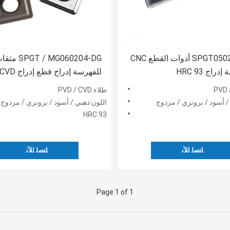
SPGT050204-PM أدوات القطع CNC
 / MG060204-DG
راج HRC 93
للفهرسة إدراج قطع إدراج PVD CVD
طلاء:PVD / CVD
/ أسود / برونزي / مزدوج
اللون:ذهبي / أسود / برونزي / مزدوج
HRC:93
ﺎﺘﺼﻟ ﺍﻶﻧ
ﺎﺘﺼﻟ ﺍﻶﻧ
Page 1 of 1