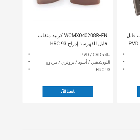
SPGT مثقاب قابل
WCMX040208R-FN كربيد مثقاب
قابل للفهرسة إدراج HRC 93
طلاء:PVD / CVD
اللون:ذهبي / أسود / برونزي / مزدوج
HRC:93
ﺎﺘﺼﻟ ﺍﻶﻧ