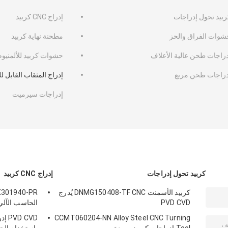
ربيد تحول إدراجات
إدراج CNC كربيد
شوات الفراق والحز
مطحنة نهاية كربيد
دراجات طحن عالية الأعلاف
حشوات كربيد للألمنيوم
دراجات طحن مربع
إدراج المثقاب القابل 
إدراجات سيرميت
كربيد تحول إدراجات
إدراج CNC كربيد
كربيد الأسمنت DNMG150408-TF CNC يُدرج
PVD CVD
الحاسب الآلي
CCMT060204-NN Alloy Steel CNC Turning
 CVD