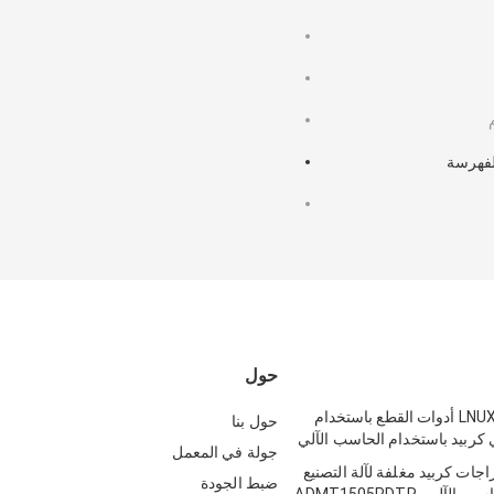
للفهرسة
حول
LNUX301940-PR أدوات القطع باستخدام
حول بنا
 كربيد باستخدام الحاسب الآلي
جولة في المعمل
PVD إدراجات كربيد مغلفة لآلة التصنيع
ضبط الجودة