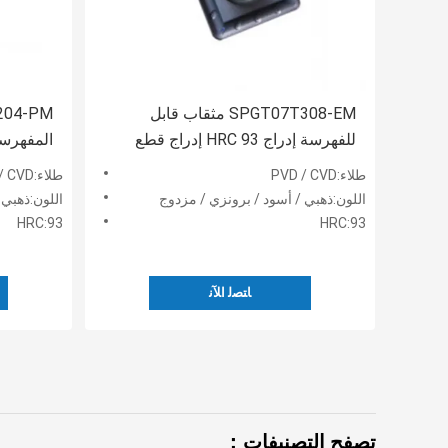
SPGT07T308-EM مثقاب قابل
للفهرسة إدراج HRC 93 إدراج قطع
المفهرسة إد
قابل للفهرسة
طلاء:PVD / CVD
طلاء:PVD / CVD
اللون:ذهبي / أسود / برونزي / مزدوج
اللون:ذهبي 
HRC:93
HRC:93
ﺎﺘﺼﻟ ﺍﻶﻧ
تصفح التصنيفات：