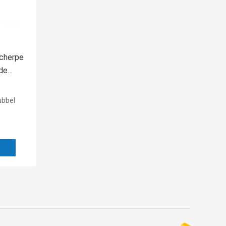
cherpe
de
r
ubbel