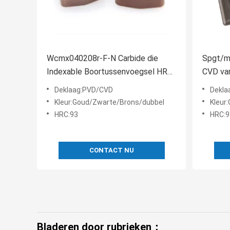
Wcmx040208r-F-N Carbide die
Spgt/m
Indexable Boortussenvoegsel HRC
CVD van
93 snijden
Knipse
Deklaag:PVD/CVD
Dekla
Boortu
Kleur:Goud/Zwarte/Brons/dubbel
Kleur
HRC:93
HRC:9
CONTACT NU
Bladeren door rubrieken：