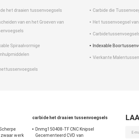
ide het draaien tussenvoegsels
Carbide die Tussenvoe
scheiden van en het Groeven van
Het tussenvoegsel van
envoegsels
Carbidetussenvoegsels
xable Spiraalvormige
Indexable Boortussenv
nhulpmiddelen
Vierkante Malentusse
ettussenvoegsels
LAA
carbide het draaien tussenvoegsels
Scherpe
Dnmg150408-TF CNC Knipsel
p zwaar werk
Gecementeerd CVD van