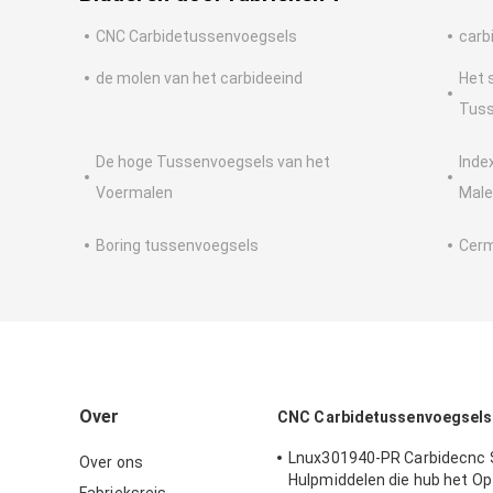
CNC Carbidetussenvoegsels
carb
de molen van het carbideeind
Het 
Tuss
De hoge Tussenvoegsels van het
Inde
Voermalen
Male
Boring tussenvoegsels
Cerm
Over
CNC Carbidetussenvoegsels
Lnux301940-PR Carbidecnc 
Over ons
Hulpmiddelen die hub het O