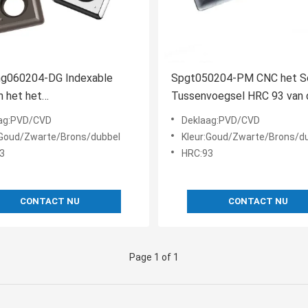
g060204-DG Indexable
Spgt050204-PM CNC het S
 het het
Tussenvoegsel HRC 93 van 
ltussenvoegsel PVD van het
Hulpmiddelen Indexable Boo
ag:PVD/CVD
Deklaag:PVD/CVD
ssenvoegsel
:Goud/Zwarte/Brons/dubbel
Kleur:Goud/Zwarte/Brons/d
3
HRC:93
CONTACT NU
CONTACT NU
Page 1 of 1