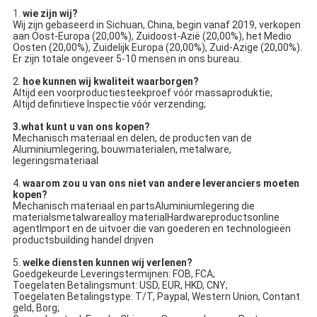
1.
wie zijn wij?
Wij zijn gebaseerd in Sichuan, China, begin vanaf 2019, verkopen
aan Oost-Europa (20,00%), Zuidoost-Azië (20,00%), het Medio
Oosten (20,00%), Zuidelijk Europa (20,00%), Zuid-Azige (20,00%).
Er zijn totale ongeveer 5-10 mensen in ons bureau.
2.
hoe kunnen wij kwaliteit waarborgen?
Altijd een voorproductiesteekproef vóór massaproduktie;
Altijd definitieve Inspectie vóór verzending;
3.what kunt u van ons kopen?
Mechanisch materiaal en delen, de producten van de
Aluminiumlegering, bouwmaterialen, metalware,
legeringsmateriaal
4.
waarom zou u van ons niet van andere leveranciers moeten
kopen?
Mechanisch materiaal en partsAluminiumlegering die
materialsmetalwarealloy materialHardwareproductsonline
agentImport en de uitvoer die van goederen en technologieën
productsbuilding handel drijven
5.
welke diensten kunnen wij verlenen?
Goedgekeurde Leveringstermijnen: FOB, FCA;
Toegelaten Betalingsmunt: USD, EUR, HKD, CNY;
Toegelaten Betalingstype: T/T, Paypal, Western Union, Contant
geld, Borg;