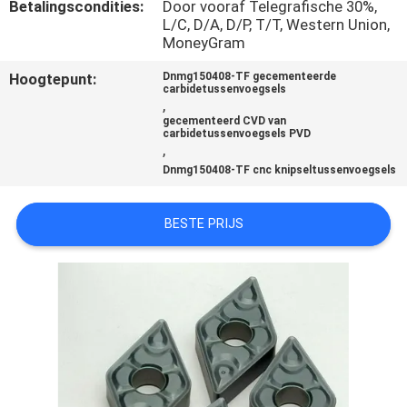
CONTACTEER
Betalingscondities:
Door vooraf Telegrafische 30%,
L/C, D/A, D/P, T/T, Western Union,
ONS
MoneyGram
Hoogtepunt:
Dnmg150408-TF gecementeerde
carbidetussenvoegsels
NIEUWS
,
gecementeerd CVD van
carbidetussenvoegsels PVD
,
SITEMAP
Dnmg150408-TF cnc knipseltussenvoegsels
PRIVACY
BESTE PRIJS
POLICY