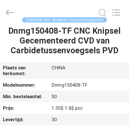
keluosi
Trading
Co.,
Ltd.
All
Carbide het draaien tussenvoegsels
Rights
Reserved.
Dnmg150408-TF CNC Knipsel
THUIS
Gecementeerd CVD van
PRODUCTEN
Carbidetussenvoegsels PVD
OVER
Plaats van
CHINA
herkomst:
ONS
Modelnummer:
Dnmg150408-TF
FABRIEKSREIS
Min. bestelaantal:
50
Prijs:
1.35$-1.8$ psc
KWALITEITSCONTROLE
Levertijd:
30