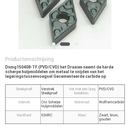
Productomschrijving
Dnmg150408-TF (PVD/CVD) het Draaien neemt de harde
scherpe hulpmiddelen om metaal te snijden van het
legeringstussenvoegsel Gecementeerde carbide op
Steekproef:
Verstrek
Het met een laag
PVD/CVD
Steekproef
bedekken:
Gebruik:
Cnc Scherpe
Materiaal:
Wolframcarbide
Hulpmiddelen
Hardheid:
92HRC
Kleur:
Zwart, bruin,
gouden