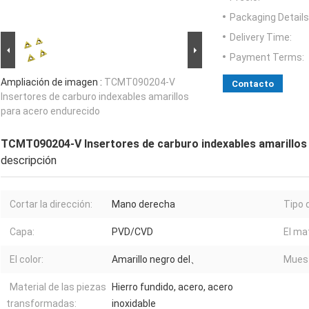
Packaging Details
Delivery Time:
Payment Terms:
Ampliación de imagen :
TCMT090204-V
Contacto
Insertores de carburo indexables amarillos
para acero endurecido
TCMT090204-V Insertores de carburo indexables amarillos
descripción
Cortar la dirección:
Mano derecha
Tipo 
Capa:
PVD/CVD
El mat
El color:
Amarillo negro del、
Muest
Material de las piezas
Hierro fundido, acero, acero
transformadas:
inoxidable