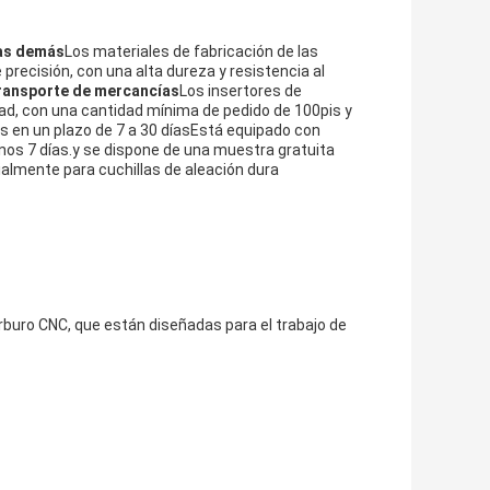
as demás
Los materiales de fabricación de las
ecisión, con una alta dureza y resistencia al
transporte de mercancías
Los insertores de
ad, con una cantidad mínima de pedido de 100pis y
tes en un plazo de 7 a 30 díasEstá equipado con
nos 7 días.y se dispone de una muestra gratuita
almente para cuchillas de aleación dura
rburo CNC, que están diseñadas para el trabajo de