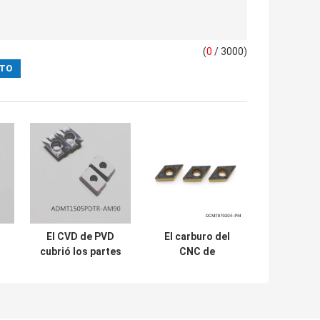
(
0
/ 3000)
El CVD de PVD
El carburo del
cubrió los partes
CNC de
M
movibles del
DCMT070204-PM
l
carburo para la
inserta los partes
el
máquina
movibles de la
ADMT1505PDTR-
herramienta de