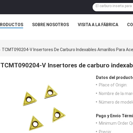
PRODUCTOS
SOBRE NOSOTROS
VISITA A LA FÁBRICA
CO
TCMT090204-V Insertores De Carburo Indexables Amarillos Para Ace
TCMT090204-V Insertores de carburo indexabl
Datos del product
Place of Origin:
Nombre de la mar
Número de model
Pago y Envío Térm
Minimum Order Qu
Precio: