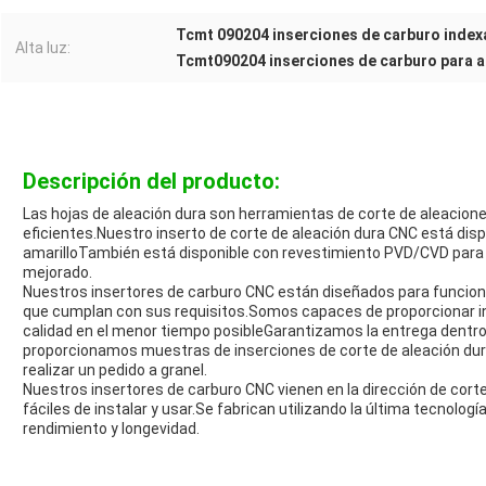
Tcmt 090204 inserciones de carburo index
Alta luz:
Tcmt090204 inserciones de carburo para 
Descripción del producto:
Las hojas de aleación dura son herramientas de corte de aleacio
eficientes.Nuestro inserto de corte de aleación dura CNC está dis
amarilloTambién está disponible con revestimiento PVD/CVD para 
mejorado.
Nuestros insertores de carburo CNC están diseñados para funciona
que cumplan con sus requisitos.Somos capaces de proporcionar in
calidad en el menor tiempo posibleGarantizamos la entrega dentro
proporcionamos muestras de inserciones de corte de aleación dura
realizar un pedido a granel.
Nuestros insertores de carburo CNC vienen en la dirección de co
fáciles de instalar y usar.Se fabrican utilizando la última tecnolo
rendimiento y longevidad.