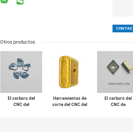
Otros productos
El carburo del
Herramientas de
El carburo del
CNC del
corte del CNC del
CNC de
cerametal de
carburo de
CNMG190612-P
TiCN inserta el
LNUX301940-PR
inserta 92HRC e
parte movible que
que trabajan a
parte movible d
muele de la bola
máquina trabajar
CNC CNMG