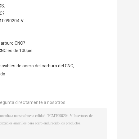
SS.
NC?
CMT090204-V.
 carburo CNC?
CNC es de 100pis.
,
movibles de acero del carburo del CNC
ado
regunta directamente a nosotros