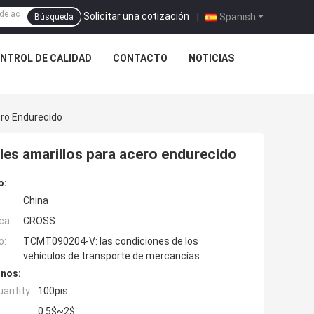
Solicitar una cotización
|
Spanish
Búsqueda
NTROL DE CALIDAD
CONTACTO
NOTICIAS
ro Endurecido
es amarillos para acero endurecido
o:
China
ca:
CROSS
o:
TCMT090204-V: las condiciones de los
vehículos de transporte de mercancías
inos:
antity:
100pis
0.5$~2$