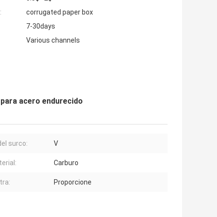
:
corrugated paper box
7-30days
Various channels
 para acero endurecido
del surco:
V
erial:
Carburo
ra:
Proporcione