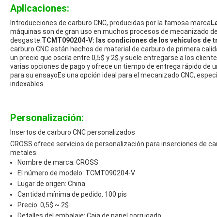
Aplicaciones:
Introducciones de carburo CNC, producidas por la famosa marca
L
máquinas son de gran uso en muchos procesos de mecanizado de pr
desgaste.
TCMT090204-V: las condiciones de los vehículos de 
carburo CNC están hechos de material de carburo de primera calid
un precio que oscila entre 0,5$ y 2$.y suele entregarse a los clien
varias opciones de pago y ofrece un tiempo de entrega rápido de u
para su ensayoEs una opción ideal para el mecanizado CNC, especi
indexables.
Personalización:
Insertos de carburo CNC personalizados
CROSS ofrece servicios de personalización para inserciones de ca
metales.
Nombre de marca: CROSS
El número de modelo: TCMT090204-V
Lugar de origen: China
Cantidad mínima de pedido: 100 pis
Precio: 0,5$ ~ 2$
Detalles del embalaje: Caja de papel corrugado