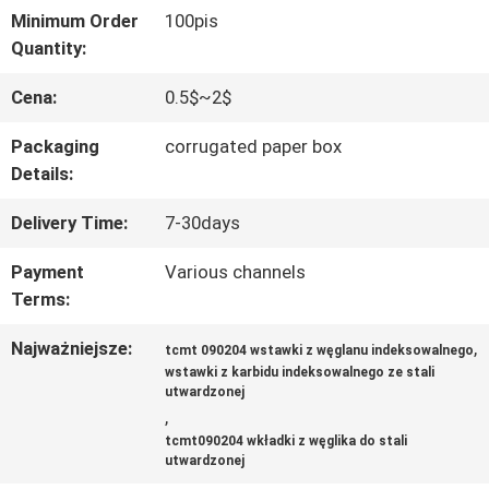
FABRYCE
Minimum Order
100pis
Quantity:
KONTROLA
Cena:
0.5$~2$
JAKOŚCI
Packaging
corrugated paper box
Details:
SKONTAKTUJ
Delivery Time:
7-30days
SIĘ
Payment
Various channels
Terms:
Z
Najważniejsze:
,
NAMI
tcmt 090204 wstawki z węglanu indeksowalnego
wstawki z karbidu indeksowalnego ze stali
utwardzonej
,
AKTUALNOŚCI
tcmt090204 wkładki z węglika do stali
utwardzonej