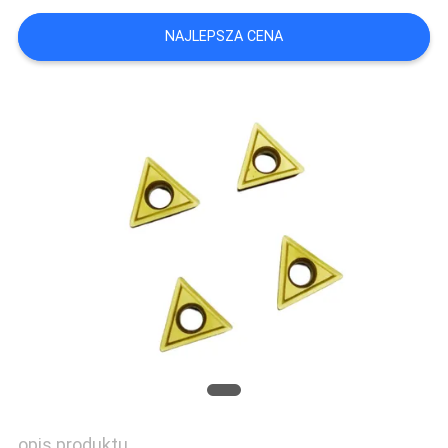
SITEMAP
NAJLEPSZA CENA
PRIVACY
POLICY
opis produktu