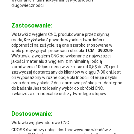
wykonaniem dla maksymalnej wydajności i
długowieczności.
Zastosowanie:
Wstawki z węglem CNC, produkowane przez słynną
markę
Krzyżówka
Z powodu wysokiej twardości i
odporności na zużycie, są one szeroko stosowane w
wielu precyzyjnych procesach obróbki.
TCMT090204-
V
Wstawki z węglem CNC są wykonane z najwyższej
jakości materiału z węglem, z minimalną ilością
zamówienia 100pis i ceną w zakresie od 0,5$ do 2$.i jest
zazwyczaj dostarczany do klientów w ciągu 7-30 dniJest
on wyposażony w różne opcje płatności i oferuje szybki
czas dostawy około 7 dni.i darmowa próbka jest dostępna
do badaniaJest to idealny wybór do obróbki CNC,
zwłaszcza dla indexable ostrzy twardego stopów.
Dostosowanie:
Wstawki węglowodorowe CNC
CROSS świadczy usługi dostosowywania wkładów z