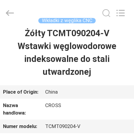
2026
Sichuan
keluosi
Trading
Wkładki z węglika CNC
Co.,
Ltd.
Żółty TCMT090204-V
DOM
All
Rights
Reserved.
Wstawki węglowodorowe
PRODUKTY
indeksowalne do stali
utwardzonej
O
NAS
Place of Origin:
China
Nazwa
CROSS
WYCIECZKA
handlowa:
PO
Numer modelu:
TCMT090204-V