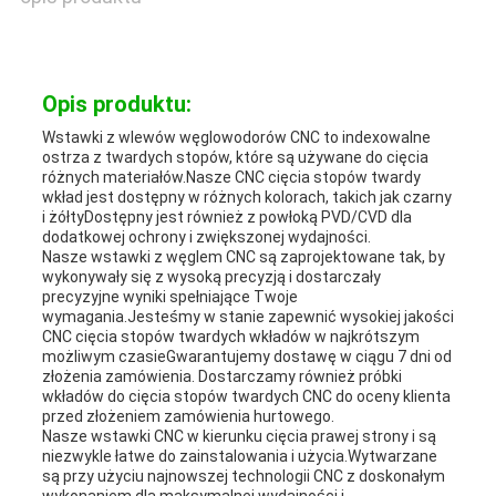
Opis produktu:
Wstawki z wlewów węglowodorów CNC to indexowalne
ostrza z twardych stopów, które są używane do cięcia
różnych materiałów.Nasze CNC cięcia stopów twardy
wkład jest dostępny w różnych kolorach, takich jak czarny
i żółtyDostępny jest również z powłoką PVD/CVD dla
dodatkowej ochrony i zwiększonej wydajności.
Nasze wstawki z węglem CNC są zaprojektowane tak, by
wykonywały się z wysoką precyzją i dostarczały
precyzyjne wyniki spełniające Twoje
wymagania.Jesteśmy w stanie zapewnić wysokiej jakości
CNC cięcia stopów twardych wkładów w najkrótszym
możliwym czasieGwarantujemy dostawę w ciągu 7 dni od
złożenia zamówienia. Dostarczamy również próbki
wkładów do cięcia stopów twardych CNC do oceny klienta
przed złożeniem zamówienia hurtowego.
Nasze wstawki CNC w kierunku cięcia prawej strony i są
niezwykle łatwe do zainstalowania i użycia.Wytwarzane
są przy użyciu najnowszej technologii CNC z doskonałym