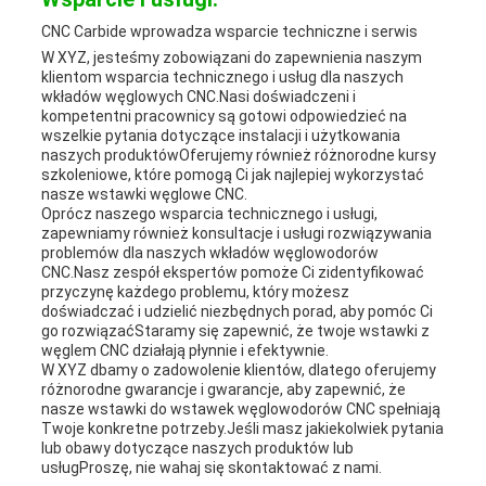
CNC Carbide wprowadza wsparcie techniczne i serwis
W XYZ, jesteśmy zobowiązani do zapewnienia naszym
klientom wsparcia technicznego i usług dla naszych
wkładów węglowych CNC.Nasi doświadczeni i
kompetentni pracownicy są gotowi odpowiedzieć na
wszelkie pytania dotyczące instalacji i użytkowania
naszych produktówOferujemy również różnorodne kursy
szkoleniowe, które pomogą Ci jak najlepiej wykorzystać
nasze wstawki węglowe CNC.
Oprócz naszego wsparcia technicznego i usługi,
zapewniamy również konsultacje i usługi rozwiązywania
problemów dla naszych wkładów węglowodorów
CNC.Nasz zespół ekspertów pomoże Ci zidentyfikować
przyczynę każdego problemu, który możesz
doświadczać i udzielić niezbędnych porad, aby pomóc Ci
go rozwiązaćStaramy się zapewnić, że twoje wstawki z
węglem CNC działają płynnie i efektywnie.
W XYZ dbamy o zadowolenie klientów, dlatego oferujemy
różnorodne gwarancje i gwarancje, aby zapewnić, że
nasze wstawki do wstawek węglowodorów CNC spełniają
Twoje konkretne potrzeby.Jeśli masz jakiekolwiek pytania
lub obawy dotyczące naszych produktów lub
usługProszę, nie wahaj się skontaktować z nami.