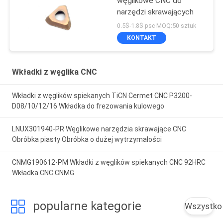
węglikowe CNC do
narzędzi skrawających
0.5$-1.8$ psc MOQ:50 sztuk
KONTAKT
Wkładki z węglika CNC
Wkładki z węglików spiekanych TiCN Cermet CNC P3200-
D08/10/12/16 Wkładka do frezowania kulowego
LNUX301940-PR Węglikowe narzędzia skrawające CNC
Obróbka piasty Obróbka o dużej wytrzymałości
CNMG190612-PM Wkładki z węglików spiekanych CNC 92HRC
Wkładka CNC CNMG
popularne kategorie
Wszystko