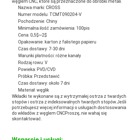
węglem CNC, które są przeznaczone do obróbki metali.
Nazwa marki: CROSS
Numer modelu: TCMT090204-V
Pochodzenie: Chiny
Minimalna ilość zamówienia: 100pis
Cena: 0,5$~2$
Opakowanie: karton z falistego papieru
Czas dostawy: 7-30 dni
Warunki płatności: różne kanały
Rodzaj rowu: V
Powieka: PVD/CVD
Próbka: Przedstawić
Czas dostawy: około 7 dni
Materiał: węglik
Wkładki te wykonane są z wytrzymałej ostrza z twardych
stopów i ostrza z indeksowalnych twardych stopów.Jeśli
potrzebujesz więcej informacji o usługach dostosowania
do wkładów z węglem CNCProszę, nie wahaj się
skontaktować.
Wsparcie i usługi: