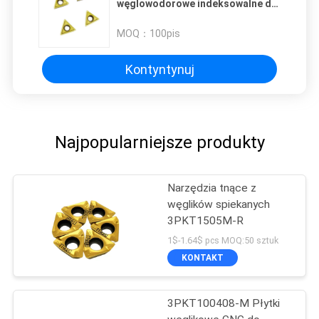
węglowodorowe indeksowalne do
stali utwardzonej
MOQ：
100pis
Kontyntynuj
Najpopularniejsze produkty
Narzędzia tnące z
węglików spiekanych
3PKT1505M-R
1$-1.64$ pcs MOQ:50 sztuk
KONTAKT
3PKT100408-M Płytki