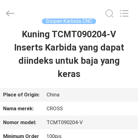
Sichuan
keluosi
Trading
Co.,
Sisipan Karbida CNC
Ltd.
All
Kuning TCMT090204-V
RUMAH
Rights
Reserved.
Inserts Karbida yang dapat
PRODUK
diindeks untuk baja yang
keras
TENTANG
KITA
Place of Origin:
China
Nama merek:
CROSS
WISATA
Nomor model:
TCMT090204-V
PABRIK
Minimum Order
100pis