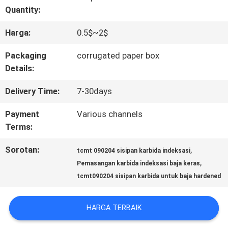
Quantity:
KONTROL
Harga:
0.5$~2$
KUALITAS
Packaging
corrugated paper box
Details:
HUBUNGI
Delivery Time:
7-30days
KAMI
Payment
Various channels
Terms:
BERITA
Sorotan:
,
tcmt 090204 sisipan karbida indeksasi
,
Pemasangan karbida indeksasi baja keras
SITEMAP
tcmt090204 sisipan karbida untuk baja hardened
HARGA TERBAIK
PRIVACY