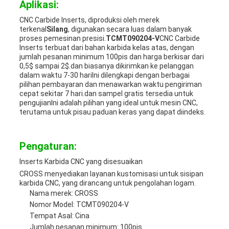
Aplikasi:
CNC Carbide Inserts, diproduksi oleh merek
terkenal
Silang
, digunakan secara luas dalam banyak
proses pemesinan presisi.
TCMT090204-V
CNC Carbide
Inserts terbuat dari bahan karbida kelas atas, dengan
jumlah pesanan minimum 100pis dan harga berkisar dari
0,5$ sampai 2$.dan biasanya dikirimkan ke pelanggan
dalam waktu 7-30 hariIni dilengkapi dengan berbagai
pilihan pembayaran dan menawarkan waktu pengiriman
cepat sekitar 7 hari.dan sampel gratis tersedia untuk
pengujianIni adalah pilihan yang ideal untuk mesin CNC,
terutama untuk pisau paduan keras yang dapat diindeks.
Pengaturan:
Inserts Karbida CNC yang disesuaikan
CROSS menyediakan layanan kustomisasi untuk sisipan
karbida CNC, yang dirancang untuk pengolahan logam.
Nama merek: CROSS
Nomor Model: TCMT090204-V
Tempat Asal: Cina
Jumlah pesanan minimum: 100pis