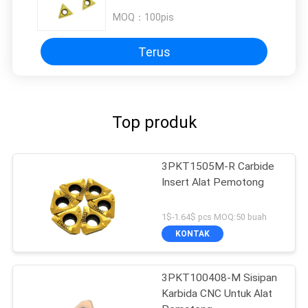
MOQ：
100pis
Terus
Top produk
3PKT1505M-R Carbide
Insert Alat Pemotong
1$-1.64$ pcs MOQ:50 buah
KONTAK
3PKT100408-M Sisipan
Karbida CNC Untuk Alat