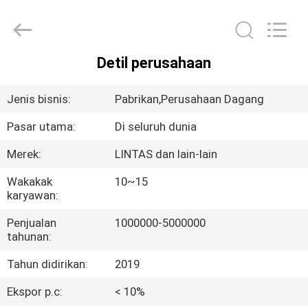
Sichuan
keluosi
Trading
Co.,
Ltd.
All
Rights
Detil perusahaan
Reserved.
RUMAH
Jenis bisnis:
Pabrikan,Perusahaan Dagang
PRODUK
Pasar utama:
Di seluruh dunia
Merek:
LINTAS dan lain-lain
TENTANG
KITA
Wakakak
10~15
karyawan:
Penjualan
1000000-5000000
WISATA
tahunan:
PABRIK
Tahun didirikan:
2019
KONTROL
Ekspor p.c:
< 10%