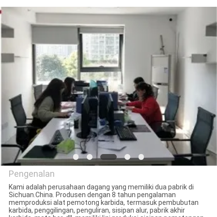
KUALITAS
HUBUNGI
KAMI
BERITA
SITEMAP
PRIVACY
POLICY
Pengenalan
Kami adalah perusahaan dagang yang memiliki dua pabrik di
Sichuan.China. Produsen dengan 8 tahun pengalaman
Sichuan keluosi Trading Co.,
memproduksi alat pemotong karbida, termasuk pembubutan
karbida, penggilingan, penguliran, sisipan alur, pabrik akhir