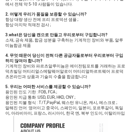
에서 전체 약 5-10 사람들이 있습니다.
2. 어떻게 우리가 품질을 보증할 수 있습니까?
항상 대량 생산 전에 프리 프로덕션 샘플 ;
항상 마지막 적재전 검사 ;
3.what은 당신을 캔으로 만들고 우리로부터 구입합니까?
소재, 금속 제품, 합금 성분을 구축하는 기계적인 장비와 부품, 알루
미늄합금 제품
4. 무엇 때문어 당신이 전혀 다른 공급자들로부터 우리로부터 구입
하지 않여야 합니까?
기계적인 장비와 파르츠알루미늄은 에이전팀포트를 거래하는 프로
덕츠빌딩 머티리얼스메탈웨어알로이 머티리얼하르트웨어 프로덕
츠온라인과 상품과 기술의 수출을 합금합니다
5. 우리는 어떠한 서비스를 제공할 수 있습니까?
용인된 인도 기한 : FOB, FCA ;
용인된 지급 통화 :USD, EUR, HKD, CNY ;
용인된 지불 형식 : T/T,PayPal, 웨스턴 유니온, 캐시, 에스크로 ;
말해진 언어 :영어이고 중국이, 스페인이, 일본이, 포르투갈이, 독일
이, 아라비아이, 프랑스, 러시아이, 한국 엔, 북부 인도이, 이탈리아입