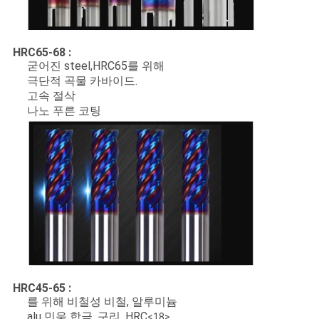
HRC65-68 :
굳어진 steel,HRC65를 위해
극단적 곡물 카바이드.
고속 절삭
나노 푸른 코팅
HRC45-65 :
를 위해 비철성 비철, 알루미늄
alu 민움 합금, 구리, HRC
<18>