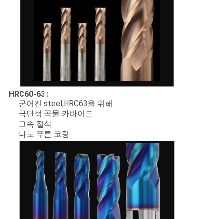
HRC60-63 :
굳어진 steel,HRC63을 위해
극단적 곡물 카바이드
고속 절삭
나노 푸른 코팅