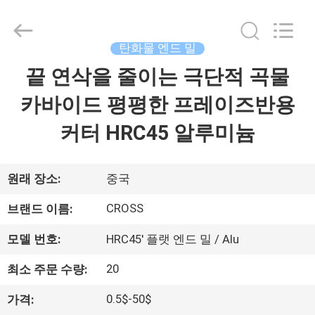
©
2022
-
2026
Sichuan
탄화물 엔드 밀
keluosi
Trading
끝 연삭을 줄이는 극단적 곡물
홈
Co.,
Ltd.
All
카바이드 평평한 프레이즈반용
Rights
Reserved.
제
커터 HRC45 알루미늄
품
소
원래 장소:
중국
개
CROSS
브랜드 이름:
모델 번호:
HRC45' 플랫 엔드 밀 / Alu
회
20
최소 주문 수량:
사
0.5$-50$
가격: