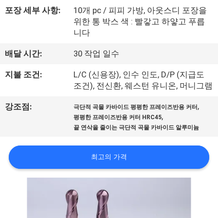
소
포장 세부 사항:
10개 pc / 피피 가방, 아웃스디 포장을
개
위한 통 박스 색 : 빨갛고 하얗고 푸릅
니다
공
배달 시간:
30 작업 일수
장
지불 조건:
L/C (신용장), 인수 인도, D/P (지급도
조건), 전신환, 웨스턴 유니온, 머니그램
투
,
강조점:
어
극단적 곡물 카바이드 평평한 프레이즈반용 커터
,
평평한 프레이즈반용 커터 HRC45
끝 연삭을 줄이는 극단적 곡물 카바이드 알루미늄
품
최고의 가격
질
관
리