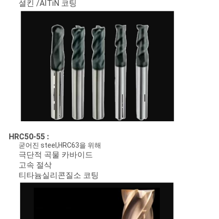
셜킨 /AITiN 코팅
PRIVACY
POLICY
HRC50-55 :
굳어진 steel,HRC63을 위해
극단적 곡물 카바이드
고속 절삭
티타늄실리콘질소 코팅