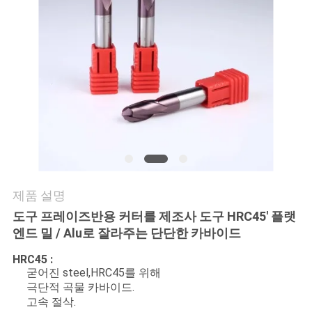
연
락
처
뉴
스
제품 설명
사
도구 프레이즈반용 커터를 제조사 도구 HRC45' 플랫
엔드 밀 / Alu로 잘라주는 단단한 카바이드
이
HRC45 :
트
굳어진 steel,HRC45를 위해
극단적 곡물 카바이드.
맵
고속 절삭.