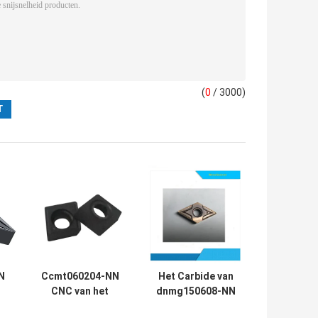
(
0
/ 3000)
N
Ccmt060204-NN
Het Carbide van
CNC van het
dnmg150608-NN
ide
Legeringsstaal
92,6 HRC het