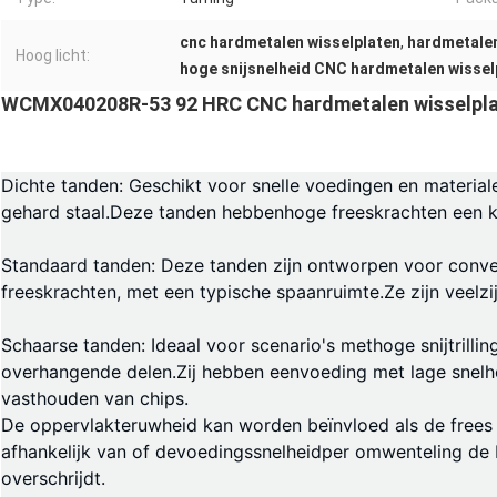
cnc hardmetalen wisselplaten
,
hardmetalen
Hoog licht:
hoge snijsnelheid CNC hardmetalen wissel
WCMX040208R-53 92 HRC CNC hardmetalen wisselplate
Dichte tanden: Geschikt voor snelle voedingen en materiale
gehard staal.Deze tanden hebben
hoge freeskracht
en een k
Standaard tanden
: Deze tanden zijn ontworpen voor conv
freeskrachten, met een typische spaanruimte.Ze zijn veelzij
Schaarse tanden
: Ideaal voor scenario's met
hoge snijtrillin
overhangende delen.Zij hebben een
voeding met lage snelh
vasthouden van chips.
De oppervlakteruwheid kan worden beïnvloed als de frees ge
afhankelijk van of de
voedingssnelheid
per omwenteling de b
overschrijdt.