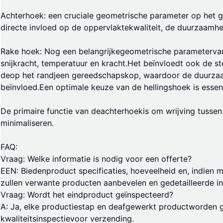
Achterhoek: een cruciale geometrische parameter op het g
directe invloed op de oppervlaktekwaliteit, de duurzaamhe
Rake hoek
: Nog een belangrijke
geometrische parameter
va
snijkracht, temperatuur en kracht.Het beïnvloedt ook de 
de
op het randje
en gereedschapskop, waardoor de duurza
beïnvloed.Een optimale keuze van de hellingshoek is essenti
De primaire functie van de
achterhoek
is om wrijving tusse
minimaliseren.
FAQ
:
Vraag: Welke informatie is nodig voor een offerte?
EEN: Bieden
product specificaties
, hoeveelheid en, indien 
zullen verwante producten aanbevelen en gedetailleerde i
Vraag: Wordt het eindproduct geïnspecteerd?
A: Ja, elke productiestap en de
afgewerkt product
worden g
kwaliteitsinspectie
voor verzending.