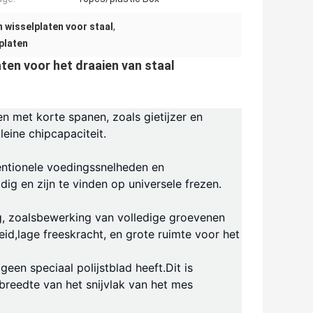
 wisselplaten voor staal
,
platen
n voor het draaien van staal
n met korte spanen, zoals gietijzer en
leine chipcapaciteit.
entionele voedingssnelheden en
dig en zijn te vinden op universele frezen.
g
, zoals
bewerking van volledige groeven
en
eid
,
lage freeskracht
, en grote ruimte voor het
en speciaal polijstblad heeft.Dit is
reedte van het snijvlak van het mes