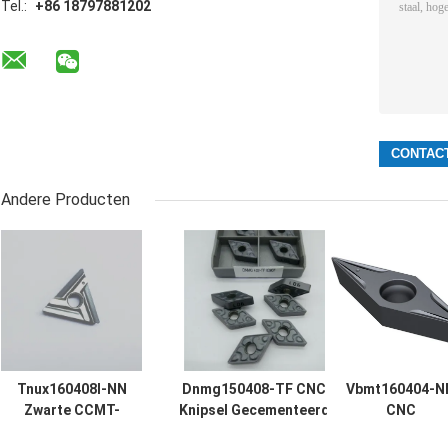
Tel.:
+86 18797881202
Andere Producten
Tnux160408l-NN
Dnmg150408-TF CNC
Vbmt160404-N
Zwarte CCMT-
Knipsel Gecementeerd
CNC
Carbide het
CVD van
Hulpmiddelcarb