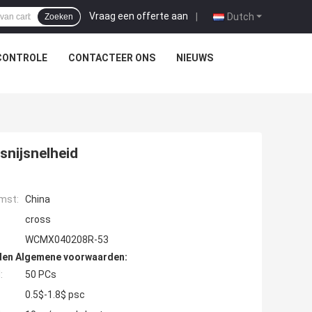
Vraag een offerte aan
|
Dutch
Zoeken
CONTROLE
CONTACTEER ONS
NIEUWS
snijsnelheid
mst:
China
cross
WCMX040208R-53
den Algemene voorwaarden:
:
50 PCs
0.5$-1.8$ psc