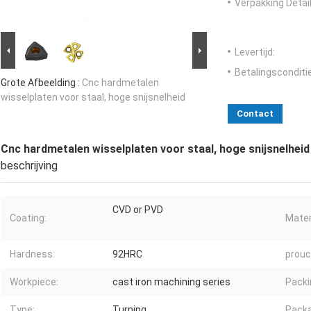
Verpakking Detail
Levertijd:
Betalingsconditi
Grote Afbeelding :
Cnc hardmetalen
wisselplaten voor staal, hoge snijsnelheid
Contact
Cnc hardmetalen wisselplaten voor staal, hoge snijsnelheid
beschrijving
CVD or PVD
Coating:
Mater
Hardness:
92HRC
prouc
Workpiece:
cast iron machining series
Packi
Type:
Turning
Packa