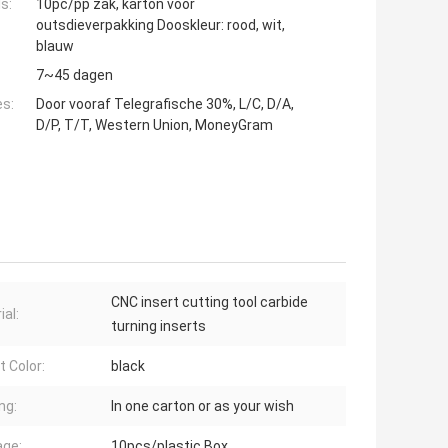
s:
10pc/pp zak, karton voor
outsdieverpakking Dooskleur: rood, wit,
blauw
7~45 dagen
es:
Door vooraf Telegrafische 30%, L/C, D/A,
D/P, T/T, Western Union, MoneyGram
CNC insert cutting tool carbide
ial:
turning inserts
t Color:
black
ng:
In one carton or as your wish
ge:
10pcs/plastic Box