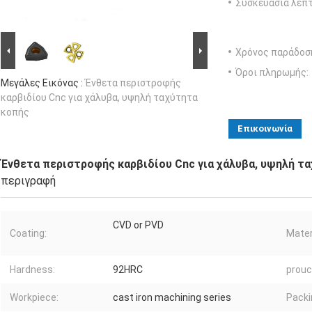
Συσκευασία λεπτ
Χρόνος παράδοσ
Όροι πληρωμής:
Μεγάλες Εικόνας :
Ένθετα περιστροφής
καρβιδίου Cnc για χάλυβα, υψηλή ταχύτητα
κοπής
Επικοινωνία
Ένθετα περιστροφής καρβιδίου Cnc για χάλυβα, υψηλή τ
περιγραφή
CVD or PVD
Coating:
Mater
Hardness:
92HRC
prouc
Workpiece:
cast iron machining series
Packi