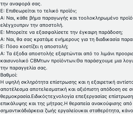
την αναφορά σας.
Ε: Επιθεωρείται το τελικό προϊόν;
Α: Ναι, κάθε βήμα παραγωγής και το
ολοκληρωμένο προϊό
ελέγχου
πριν την αποστολή.
Ε: Μπορείτε να εξασφαλίσετε την έγκαιρη παράδοση;
Α: Ναι, θα σας κρατάμε ενήμερους για τη διαδικασία παρ
Ε: Πόσο κοστίζει η αποστολή;
Α: Τα έξοδα αποστολής εξαρτώνται από το λιμάνι προορι
και
συνολικό CBM
των προϊόντων.Θα παράσχουμε μια λογ
την παραγγελία σας.
Βαθμοί:
Η υψηλή σκληρότητα επίστρωσης και η εξαιρετική αντίσ
αποτέλεσμα αποτελεσματική και αξιόπιστη απόδοση σε 
θερμοκρασία.Ειδικός
τεχνολογία επεξεργασίας επίστρωσ
επικάλυψης και της μήτρας.Η θεραπεία ανακούφισης από 
σημαντικά
διάρκεια ζωής εργαλείου
και σταθερότητα, κάνο