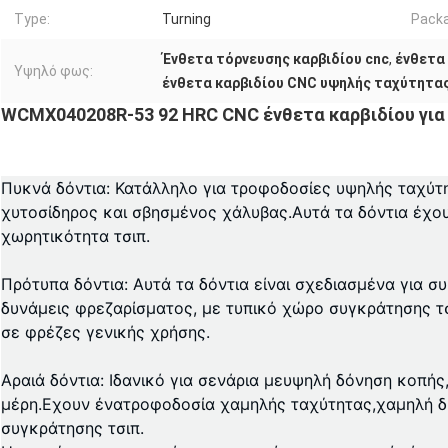
Type:
Turning
Packa
Ένθετα τόρνευσης καρβιδίου cnc
,
ένθετα 
Υψηλό φως:
ένθετα καρβιδίου CNC υψηλής ταχύτητα
WCMX040208R-53 92 HRC CNC ένθετα καρβιδίου για
Πυκνά δόντια: Κατάλληλο για τροφοδοσίες υψηλής ταχύτη
χυτοσίδηρος και σβησμένος χάλυβας.Αυτά τα δόντια έχο
χωρητικότητα τσιπ.
Πρότυπα δόντια
: Αυτά τα δόντια είναι σχεδιασμένα για 
δυνάμεις φρεζαρίσματος, με τυπικό χώρο συγκράτησης τσ
σε φρέζες γενικής χρήσης.
Αραιά δόντια
: Ιδανικό για σενάρια με
υψηλή δόνηση κοπής
μέρη.Εχουν ένα
τροφοδοσία χαμηλής ταχύτητας
,
χαμηλή δ
συγκράτησης τσιπ.