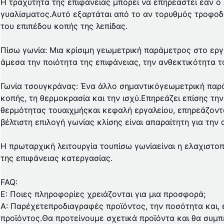
Η τραχύτητα της επιφάνειας μπορεί να επηρεαστεί εάν ο φ
γυαλίσματος.Αυτό εξαρτάται από το αν το
ρυθμός τροφοδ
του επιπέδου κοπής της λεπίδας.
Πίσω γωνία: Μια κρίσιμη γεωμετρική παράμετρος στο εργα
άμεσα την ποιότητα της επιφάνειας, την ανθεκτικότητα τ
Γωνία τσουγκράνας
: Ένα άλλο σημαντικό
γεωμετρική παρ
κοπής, τη θερμοκρασία και την ισχύ.Επηρεάζει επίσης τη
θερμότητας του
αιχμής
και κεφαλή εργαλείου, επηρεάζοντ
βέλτιστη επιλογή γωνίας κλίσης είναι απαραίτητη για τη
Η πρωταρχική λειτουργία του
πίσω γωνία
είναι η ελαχιστο
της επιφάνειας κατεργασίας.
FAQ
:
Ε: Ποιες πληροφορίες χρειάζονται για μια προσφορά;
Α: Παρέχετε
προδιαγραφές προϊόντος
, την ποσότητα και,
προϊόντος.Θα προτείνουμε σχετικά προϊόντα και θα συμπ