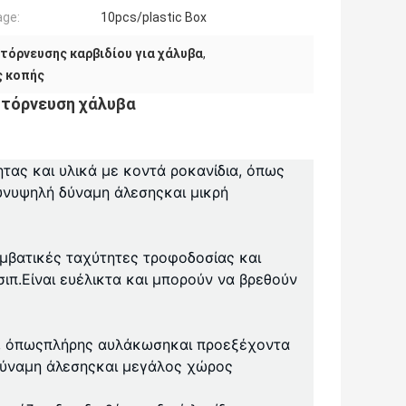
ge:
10pcs/plastic Box
τόρνευσης καρβιδίου για χάλυβα
,
ς κοπής
 τόρνευση χάλυβα
τας και υλικά με κοντά ροκανίδια, όπως
υν
υψηλή δύναμη άλεσης
και μικρή
συμβατικές ταχύτητες τροφοδοσίας και
ιπ.Είναι ευέλικτα και μπορούν να βρεθούν
, όπως
πλήρης αυλάκωση
και προεξέχοντα
ύναμη άλεσης
και μεγάλος χώρος