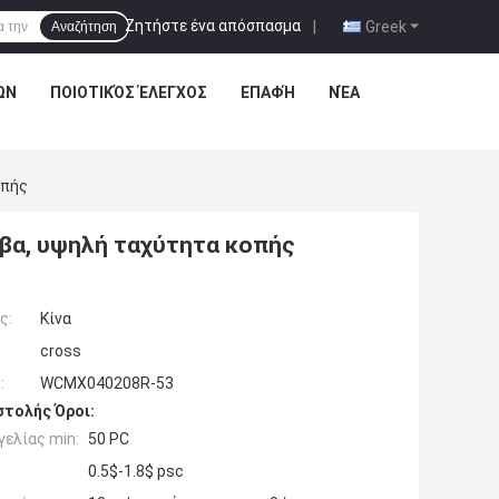
Ζητήστε ένα απόσπασμα
|
Greek
Αναζήτηση
ΩΝ
ΠΟΙΟΤΙΚΌΣ ΈΛΕΓΧΟΣ
ΕΠΑΦΉ
ΝΈΑ
οπής
υβα, υψηλή ταχύτητα κοπής
ς:
Κίνα
cross
:
WCMX040208R-53
τολής Όροι:
ελίας min:
50 PC
0.5$-1.8$ psc