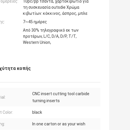
ομέρειες:
10pc/pp τσάντα, χαρτοκιβώτιο για
τη συσκευασία outsdie Χρώμα
κιβωτίων: κόκκινος, άσπρος, μπλε
ης:
7~45 ημέρες
Από 30% τηλεγραφικό εκ των
προτέρων, L/C, D/A, D/P, T/T,
Western Union,
αχύτητα κοπής
CNC insert cutting tool carbide
ial:
turning inserts
t Color:
black
ng:
In one carton or as your wish