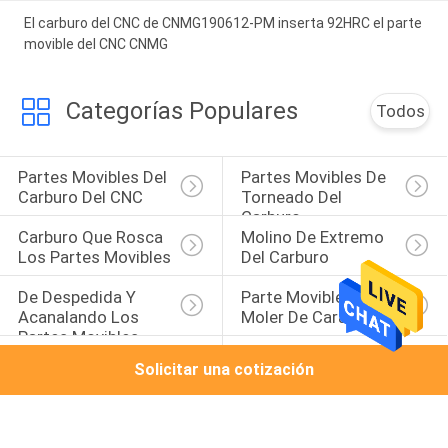
El carburo del CNC de CNMG190612-PM inserta 92HRC el parte
movible del CNC CNMG
Categorías Populares
Todos
Partes Movibles Del 
Partes Movibles De 
Carburo Del CNC
Torneado Del 
Carburo
Carburo Que Rosca 
Molino De Extremo 
Los Partes Movibles
Del Carburo
De Despedida Y 
Parte Movible El 
Acanalando Los 
Moler De Cara
Partes Movibles
Partes Movibles Del 
Partes Movibles 
Solicitar una cotización
Carburo Para El 
Que Muelen De La 
Aluminio
Alta Alimentación