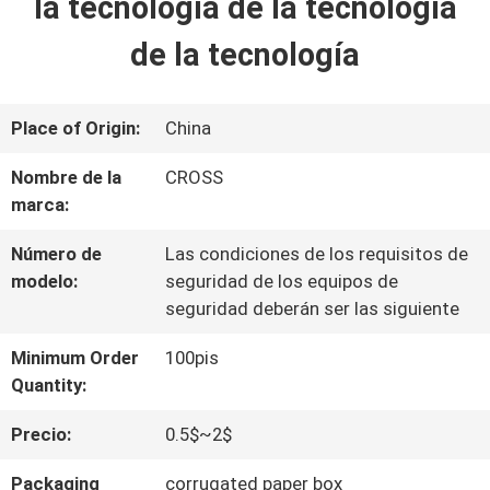
la tecnología de la tecnología
LA
de la tecnología
FÁBRICA
Place of Origin:
China
CONTROL
DE
Nombre de la
CROSS
marca:
CALIDAD
Número de
Las condiciones de los requisitos de
modelo:
seguridad de los equipos de
CONTACTO
seguridad deberán ser las siguiente
Minimum Order
100pis
NOTICIAS
Quantity:
Precio:
0.5$~2$
MAPA
Packaging
corrugated paper box