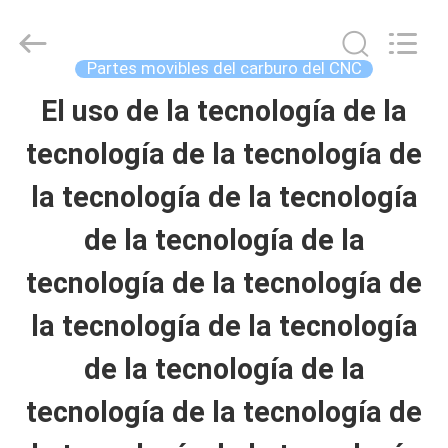
-
2026
Sichuan
keluosi
Partes movibles del carburo del CNC
Trading
Co.,
El uso de la tecnología de la
INICIO
Ltd.
All
Rights
tecnología de la tecnología de
Reserved.
PRODUCTOS
la tecnología de la tecnología
de la tecnología de la
SOBRE
tecnología de la tecnología de
NOSOTROS
la tecnología de la tecnología
de la tecnología de la
VISITA
tecnología de la tecnología de
A