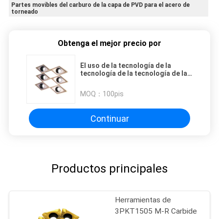
Partes movibles del carburo de la capa de PVD para el acero de
torneado
Obtenga el mejor precio por
El uso de la tecnología de la
tecnología de la tecnología de la
tecnología de la tecnología de la
tecnología de la tecnología de la
MOQ：
100pis
tecnología de la tecnología de la
tecnología de la tecnología de la
tecnología de la tecnología de la
Continuar
tecnología de la tecnología de la
tecnología
Productos principales
Herramientas de
3PKT1505 M-R Carbide