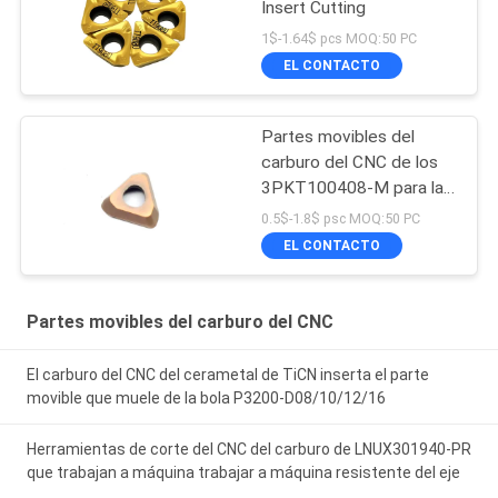
Insert Cutting
1$-1.64$ pcs MOQ:50 PC
EL CONTACTO
Partes movibles del
carburo del CNC de los
3PKT100408-M para las
herramientas de corte
0.5$-1.8$ psc MOQ:50 PC
EL CONTACTO
Partes movibles del carburo del CNC
El carburo del CNC del cerametal de TiCN inserta el parte
movible que muele de la bola P3200-D08/10/12/16
Herramientas de corte del CNC del carburo de LNUX301940-PR
que trabajan a máquina trabajar a máquina resistente del eje