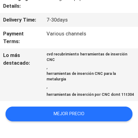
DEL
Details:
SITIO
Delivery Time:
7-30days
Payment
Various channels
Terms:
PRIVACY
POLICY
Lo más
cvd recubrimiento herramientas de inserción
CNC
destacado:
,
herramientas de inserción CNC para la
metalurgia
,
herramientas de inserción por CNC dcmt 11t304
MEJOR PRECIO