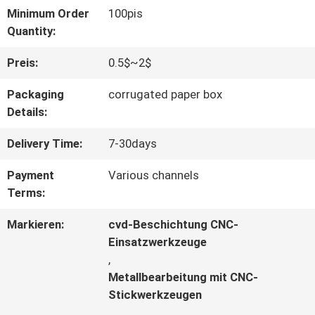
Minimum Order
100pis
QUALITÄTSKONTROLLE
Quantity:
Preis:
0.5$~2$
KONTAKT
Packaging
corrugated paper box
Details:
NACHRICHTEN
Delivery Time:
7-30days
Payment
Various channels
Terms:
Markieren:
cvd-Beschichtung CNC-
Einsatzwerkzeuge
,
Metallbearbeitung mit CNC-
Stickwerkzeugen
,