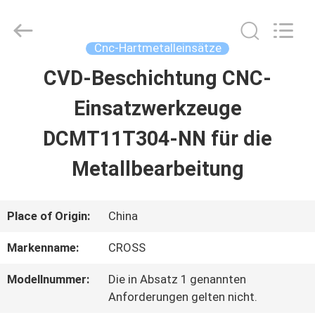
Cnc-
Hartmetalleinsätze
Fournisseur.
Copyright
Cnc-Hartmetalleinsätze
©
2022
CVD-Beschichtung CNC-
STARTSEITE
-
2023
cnccarbideinserts.com.
Einsatzwerkzeuge
All
Rights
PRODUKTE
Reserved.
DCMT11T304-NN für die
Metallbearbeitung
ÜBER
UNS
Place of Origin:
China
Markenname:
CROSS
FABRIK
Modellnummer:
Die in Absatz 1 genannten
TOUR
Anforderungen gelten nicht.