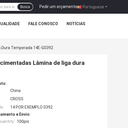
Pedir um orçamento
|
Portuguese
Busca
QUALIDADE
FALE CONOSCO
NOTÍCIAS
ga Dura Temperada 14E-G0392
 cimentadas Lâmina de liga dura
uto:
China
CROSS
o:
14 POR EXEMPLO 0392
amento e Envio:
uantity:
100pis