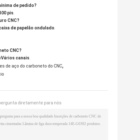
mínima de pedido?
100 pis
.
duro CNC?
caixa de papelão ondulado
.
oneto CNC?
o
Vários canais
.
,
ões de aço do carboneto do CNC
io
pergunta diretamente para nós