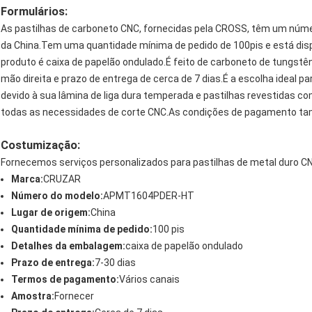
Formulários:
As pastilhas de carboneto CNC, fornecidas pela CROSS, têm um nú
da China.Tem uma quantidade mínima de pedido de 100pis e está dis
produto é caixa de papelão ondulado.É feito de carboneto de tungst
mão direita e prazo de entrega de cerca de 7 dias.É a escolha ideal
devido à sua lâmina de liga dura temperada e pastilhas revestidas 
todas as necessidades de corte CNC.As condições de pagamento tam
Costumização:
Fornecemos serviços personalizados para pastilhas de metal duro CN
Marca:
CRUZAR
Número do modelo:
APMT1604PDER-HT
Lugar de origem:
China
Quantidade mínima de pedido:
100 pis
Detalhes da embalagem:
caixa de papelão ondulado
Prazo de entrega:
7-30 dias
Termos de pagamento:
Vários canais
Amostra:
Fornecer