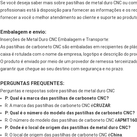
Se você deseja saber mais sobre pastilhas de metal duro CNC ou co
profissionais está à disposição para fornecer as informações e os
fornecer a você o melhor atendimento ao cliente e suporte ao produt
Embalagem e envio:
Inserções de Metal Duro CNC Embalagem e Transporte:
As pastilhas de carboneto CNC são embaladas em recipientes de plást
caixa é rotulada com o nome da empresa, logotipo e descrição do prod
O produto é enviado por meio de um provedor de remessa terceirizado
garantir que chegue ao seu destino com segurança e no prazo.
PERGUNTAS FREQUENTES:
Perguntas e respostas sobre pastilhas de metal duro CNC
P: Qual é a marca das pastilhas de carboneto CNC?
R: A marca das pastilhas de carboneto CNC é
CRUZAR
.
P: Qual é o número do modelo das pastilhas de carboneto CNC?
R: O número do modelo das pastilhas de carboneto CNC é
APMT160
P: Onde é o local de origem das pastilhas de metal duro CNC?
R: O local de origem das pastilhas de carboneto CNC é
China
.