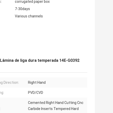
s:
corrugated paper box
7-30days
Various channels
 Lâmina de liga dura temperada 14E-G0392
ng Direction:
Right Hand
ng:
PVD/CVD
Cemented Right Hand Cutting Cnc
:
Carbide Inserts Tempered Hard