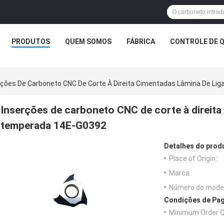
PRODUTOS
QUEM SOMOS
FÁBRICA
CONTROLE DE 
rções De Carboneto CNC De Corte À Direita Cimentadas Lâmina De Li
Inserções de carboneto CNC de corte à direita
temperada 14E-G0392
Detalhes do prod
Place of Origin:
Marca:
Número do model
Condições de Pag
Minimum Order Q