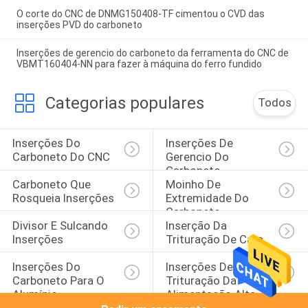
O corte do CNC de DNMG150408-TF cimentou o CVD das
inserções PVD do carboneto
Inserções de gerencio do carboneto da ferramenta do CNC de
VBMT160404-NN para fazer à máquina do ferro fundido
Categorias populares
Todos
Inserções Do 
Inserções De 
Carboneto Do CNC
Gerencio Do 
Carboneto
Carboneto Que 
Moinho De 
Rosqueia Inserções
Extremidade Do 
Carboneto
Divisor E Sulcando 
Inserção Da 
Inserções
Trituração De Cara
Inserções Do 
Inserções De 
Carboneto Para O 
Trituração Da 
Alumínio
Alimentação Alta