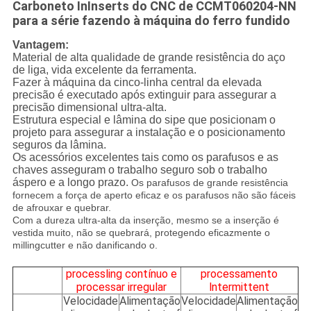
Carboneto InInserts do CNC de CCMT060204-NN
para a série fazendo à máquina do ferro fundido
Vantagem:
Material de alta qualidade de grande resistência do aço
de liga, vida excelente da ferramenta.
Fazer à máquina da cinco-linha central da elevada
precisão é executado após extinguir para assegurar a
precisão dimensional ultra-alta.
Estrutura especial e lâmina do sipe que posicionam o
projeto para assegurar a instalação e o posicionamento
seguros da lâmina.
Os acessórios excelentes tais como os parafusos e as
chaves asseguram o trabalho seguro sob o trabalho
áspero e a longo prazo.
Os parafusos de grande resistência
fornecem a força de aperto eficaz e os parafusos não são fáceis
de afrouxar e quebrar.
Com a dureza ultra-alta da inserção, mesmo se a inserção é
vestida muito, não se quebrará, protegendo eficazmente o
millingcutter e não danificando o.
processling contínuo e
processamento
processar irregular
lntermittent
Velocidade
Alimentação
Velocidade
Alimentação