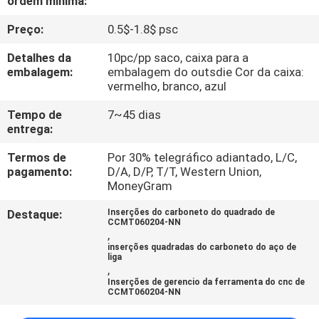
ordem mínima:
QUALIDADE
Preço:
0.5$-1.8$ psc
FALE
Detalhes da
10pc/pp saco, caixa para a
embalagem:
embalagem do outsdie Cor da caixa:
CONOSCO
vermelho, branco, azul
Tempo de
7~45 dias
NOTÍCIAS
entrega:
Termos de
Por 30% telegráfico adiantado, L/C,
MAPA
pagamento:
D/A, D/P, T/T, Western Union,
MoneyGram
DO
Destaque:
Inserções do carboneto do quadrado de
SITE
CCMT060204-NN
,
inserções quadradas do carboneto do aço de
liga
PRIVACY
,
Inserções de gerencio da ferramenta do cnc de
POLICY
CCMT060204-NN