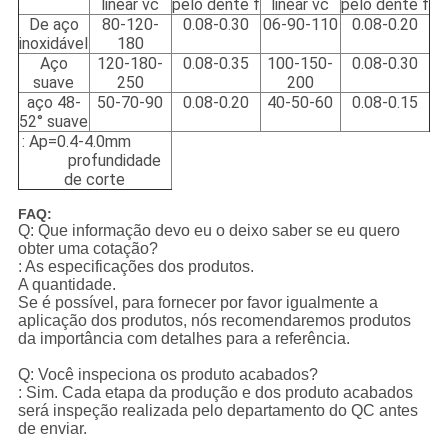
linear vc
pelo dente f
linear vc
pelo dente f
De aço
80-120-
0.08-0.30
06-90-110
0.08-0.20
inoxidável
180
Aço
120-180-
0.08-0.35
100-150-
0.08-0.30
suave
250
200
aço 48-
50-70-90
0.08-0.20
40-50-60
0.08-0.15
52° suave
: Ap=0.4-4.0mm
profundidade
de corte
FAQ:
Q: Que informação devo eu o deixo saber se eu quero
obter uma cotação?
: As especificações dos produtos.
A quantidade.
Se é possível, para fornecer por favor igualmente a
aplicação dos produtos, nós recomendaremos produtos
da importância com detalhes para a referência.
Q: Você inspeciona os produto acabados?
: Sim. Cada etapa da produção e dos produto acabados
será inspeção realizada pelo departamento do QC antes
de enviar.