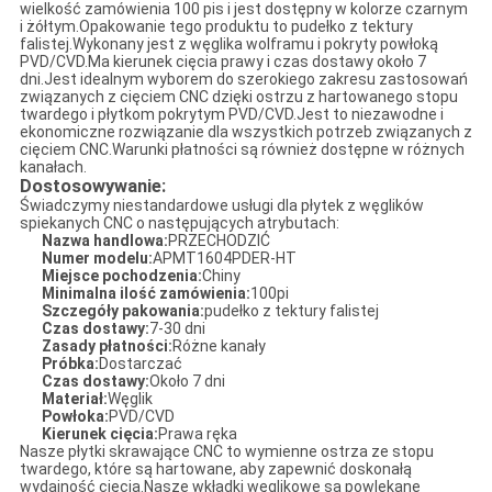
wielkość zamówienia 100 pis i jest dostępny w kolorze czarnym
i żółtym.Opakowanie tego produktu to pudełko z tektury
falistej.Wykonany jest z węglika wolframu i pokryty powłoką
PVD/CVD.Ma kierunek cięcia prawy i czas dostawy około 7
dni.Jest idealnym wyborem do szerokiego zakresu zastosowań
związanych z cięciem CNC dzięki ostrzu z hartowanego stopu
twardego i płytkom pokrytym PVD/CVD.Jest to niezawodne i
ekonomiczne rozwiązanie dla wszystkich potrzeb związanych z
cięciem CNC.Warunki płatności są również dostępne w różnych
kanałach.
Dostosowywanie:
Świadczymy niestandardowe usługi dla płytek z węglików
spiekanych CNC o następujących atrybutach:
Nazwa handlowa:
PRZECHODZIĆ
Numer modelu:
APMT1604PDER-HT
Miejsce pochodzenia:
Chiny
Minimalna ilość zamówienia:
100pi
Szczegóły pakowania:
pudełko z tektury falistej
Czas dostawy:
7-30 dni
Zasady płatności:
Różne kanały
Próbka:
Dostarczać
Czas dostawy:
Około 7 dni
Materiał:
Węglik
Powłoka:
PVD/CVD
Kierunek cięcia:
Prawa ręka
Nasze płytki skrawające CNC to wymienne ostrza ze stopu
twardego, które są hartowane, aby zapewnić doskonałą
wydajność cięcia.Nasze wkładki węglikowe są powlekane