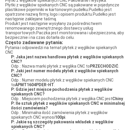
Płytki z węglików spiekanych CNC Pakowanie i wysyłka:
Płytki z węglików spiekanych CNC są pakowane w pojedyncze
plastikowe pojemniki w kartonowym pudełku.Pudełko jest
opatrzone nazwą firmy, logo i opisem produktu.Pudełko jest
następnie zaklejane taśmą.
Produkt jest następnie wysyłany za pośrednictwem
renomowanego zewnętrznego dostawcy usług
transportowych.Paczka jest monitorowana i ubezpieczona, aby
bezpiecznie i na czas dotarła do celu.
Często zadawane pytania:
Pytania i odpowiedzi na temat płytek z węglików spiekanych
CNC
P: Jaka jest nazwa handlowa płytek z węglików spiekanych
CNC?
Odp .: Nazwa marki płytek z węglika CNC to
PRZECHODZIĆ
.
P: Jaki jest numer modelu płytek z węglików spiekanych
CNC?
Odp .: Numer modelu płytek z węglików spiekanych CNC
to
APMT1604PDER-HT
.
P: Gdzie jest miejsce pochodzenia płytek z węglików
spiekanych CNC?
Odp .: Miejscem pochodzenia płytek z węglika CNC jest
Chiny
.
P: Ile sztuk płytek z węglików spiekanych CNC w minimalnej
ilości zamówienia?
Odp .: Minimalna ilość zamówienia płytek z węglików
spiekanych CNC wynosi
100pi
.
P: Jakie są szczegóły pakowania wkładek z węglików
spiekanych CNC?