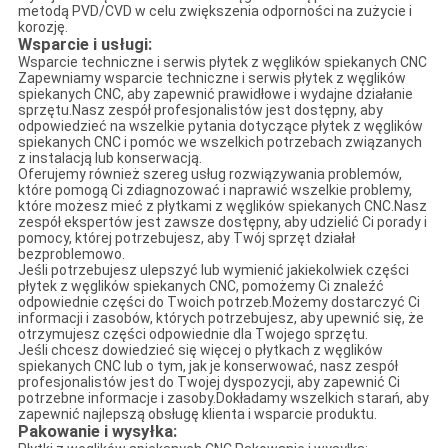
metodą PVD/CVD w celu zwiększenia odporności na zużycie i
korozję.
Wsparcie i usługi:
Wsparcie techniczne i serwis płytek z węglików spiekanych CNC
Zapewniamy wsparcie techniczne i serwis płytek z węglików
spiekanych CNC, aby zapewnić prawidłowe i wydajne działanie
sprzętu.Nasz zespół profesjonalistów jest dostępny, aby
odpowiedzieć na wszelkie pytania dotyczące płytek z węglików
spiekanych CNC i pomóc we wszelkich potrzebach związanych
z instalacją lub konserwacją.
Oferujemy również szereg usług rozwiązywania problemów,
które pomogą Ci zdiagnozować i naprawić wszelkie problemy,
które możesz mieć z płytkami z węglików spiekanych CNC.Nasz
zespół ekspertów jest zawsze dostępny, aby udzielić Ci porady i
pomocy, której potrzebujesz, aby Twój sprzęt działał
bezproblemowo.
Jeśli potrzebujesz ulepszyć lub wymienić jakiekolwiek części
płytek z węglików spiekanych CNC, pomożemy Ci znaleźć
odpowiednie części do Twoich potrzeb.Możemy dostarczyć Ci
informacji i zasobów, których potrzebujesz, aby upewnić się, że
otrzymujesz części odpowiednie dla Twojego sprzętu.
Jeśli chcesz dowiedzieć się więcej o płytkach z węglików
spiekanych CNC lub o tym, jak je konserwować, nasz zespół
profesjonalistów jest do Twojej dyspozycji, aby zapewnić Ci
potrzebne informacje i zasoby.Dokładamy wszelkich starań, aby
zapewnić najlepszą obsługę klienta i wsparcie produktu.
Pakowanie i wysyłka: