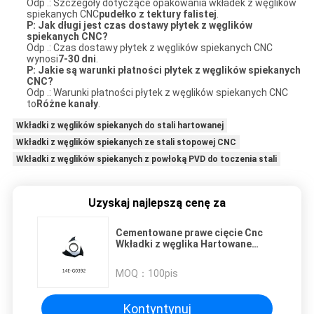
Odp .: Szczegóły dotyczące opakowania wkładek z węglików
spiekanych CNC
pudełko z tektury falistej
.
P: Jak długi jest czas dostawy płytek z węglików
spiekanych CNC?
Odp .: Czas dostawy płytek z węglików spiekanych CNC
wynosi
7-30 dni
.
P: Jakie są warunki płatności płytek z węglików spiekanych
CNC?
Odp .: Warunki płatności płytek z węglików spiekanych CNC
to
Różne kanały
.
Wkładki z węglików spiekanych do stali hartowanej
Wkładki z węglików spiekanych ze stali stopowej CNC
Wkładki z węglików spiekanych z powłoką PVD do toczenia stali
Uzyskaj najlepszą cenę za
Cementowane prawe cięcie Cnc
Wkładki z węglika Hartowane
ostrze ze stopu twardego 14E-
G0392
MOQ：
100pis
Kontyntynuj