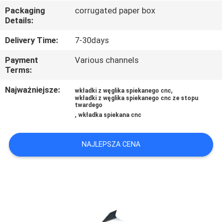
KONTROLA
Packaging
corrugated paper box
Details:
JAKOŚCI
Delivery Time:
7-30days
SKONTAKTUJ
Payment
Various channels
SIĘ
Terms:
Z
Najważniejsze:
,
wkładki z węglika spiekanego cnc
wkładki z węglika spiekanego cnc ze stopu
NAMI
twardego
,
wkładka spiekana cnc
AKTUALNOŚCI
NAJLEPSZA CENA
SITEMAP
PRIVACY
POLICY