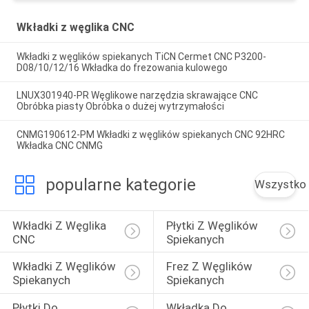
Wkładki z węglika CNC
Wkładki z węglików spiekanych TiCN Cermet CNC P3200-
D08/10/12/16 Wkładka do frezowania kulowego
LNUX301940-PR Węglikowe narzędzia skrawające CNC
Obróbka piasty Obróbka o dużej wytrzymałości
CNMG190612-PM Wkładki z węglików spiekanych CNC 92HRC
Wkładka CNC CNMG
popularne kategorie
Wszystko
Wkładki Z Węglika 
Płytki Z Węglików 
CNC
Spiekanych
Wkładki Z Węglików 
Frez Z Węglików 
Spiekanych
Spiekanych
Płytki Do 
Wkładka Do 