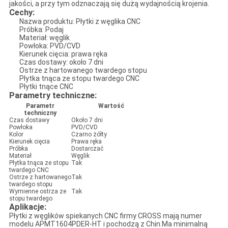
jakości, a przy tym odznaczają się dużą wydajnością krojenia.
Cechy:
Nazwa produktu: Płytki z węglika CNC
Próbka: Podaj
Materiał: węglik
Powłoka: PVD/CVD
Kierunek cięcia: prawa ręka
Czas dostawy: około 7 dni
Ostrze z hartowanego twardego stopu
Płytka tnąca ze stopu twardego CNC
Płytki tnące CNC
Parametry techniczne:
Parametr
Wartość
techniczny
Czas dostawy
Około 7 dni
Powłoka
PVD/CVD
Kolor
Czarno żółty
Kierunek cięcia
Prawa ręka
Próbka
Dostarczać
Materiał
Węglik
Płytka tnąca ze stopu
Tak
twardego CNC
Ostrze z hartowanego
Tak
twardego stopu
Wymienne ostrza ze
Tak
stopu twardego
Aplikacje:
Płytki z węglików spiekanych CNC firmy CROSS mają numer
modelu APMT1604PDER-HT i pochodzą z Chin.Ma minimalną