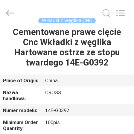
Sichuan
keluosi
Trading
Co.,
Ltd.
Wkładki z węglika CNC
All
Rights
Cementowane prawe cięcie
DOM
Reserved.
Cnc Wkładki z węglika
PRODUKTY
Hartowane ostrze ze stopu
twardego 14E-G0392
O
NAS
Place of Origin:
China
Nazwa
CROSS
WYCIECZKA
handlowa:
PO
Numer modelu:
14E-G0392
FABRYCE
Minimum Order
100pis
Quantity: