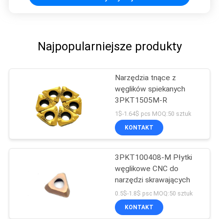
Najpopularniejsze produkty
Narzędzia tnące z
węglików spiekanych
3PKT1505M-R
1$-1.64$ pcs MOQ:50 sztuk
KONTAKT
3PKT100408-M Płytki
węglikowe CNC do
narzędzi skrawających
0.5$-1.8$ psc MOQ:50 sztuk
KONTAKT