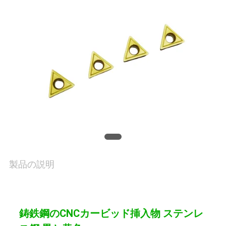
理
お
問
い
合
わ
せ
製品の説明
ニ
ュ
鋳鉄鋼のCNCカービッド挿入物 ステンレ