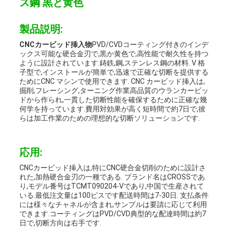
ス鋼 黒と黄色
ー
製品説明:
ス
CNCカービッド挿入物
PVD/CVDコーティング付きのインデ
ックス可能な硬合金刃で,黒か黄色で,高性能で耐久性を持つ
ように設計されています.鋳鉄,鋼,ステンレス鋼の材料. V 格
地
子型で,インストールが簡単で,迅速で正確な切断を提供する
ためにCNC マシンで使用できます. CNC カービッド挿入は,
図
掘削,フレーシング,ターニング作業高品質のウランカービッ
ドから作られ,一貫した切断性能を確保するために正確な幾
何学を持っています.費用対効果が高く短時間で約7日で,彼
らは加工作業のための理想的な切断ソリューションです.
PRIVACY
POLICY
応用:
CNCカービッド挿入は,特にCNC硬合金切削のために設計さ
れた,加熱硬合金刃の一種である. ブランド名はCROSSであ
り,モデル番号はTCMT090204-Vであり,中国で生産されて
いる.最低注文量は100ピスです配送時間は7-30日. 支払条件
には様々なチャネルが含まれ,サンプルは要請に応じて利用
できます.コーティングはPVD/CVD典型的な配達時間は約7
日で,切断方向は右手です.