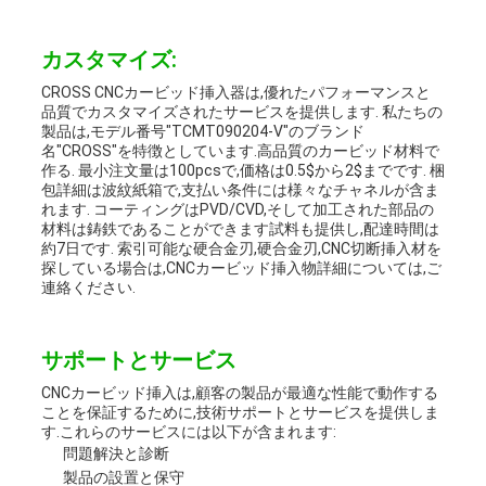
カスタマイズ:
CROSS CNCカービッド挿入器は,優れたパフォーマンスと
品質でカスタマイズされたサービスを提供します. 私たちの
製品は,モデル番号"TCMT090204-V"のブランド
名"CROSS"を特徴としています.高品質のカービッド材料で
作る. 最小注文量は100pcsで,価格は0.5$から2$までです. 梱
包詳細は波紋紙箱で,支払い条件には様々なチャネルが含ま
れます. コーティングはPVD/CVD,そして加工された部品の
材料は鋳鉄であることができます試料も提供し,配達時間は
約7日です. 索引可能な硬合金刃,硬合金刃,CNC切断挿入材を
探している場合は,CNCカービッド挿入物詳細については,ご
連絡ください.
サポートとサービス
CNCカービッド挿入は,顧客の製品が最適な性能で動作する
ことを保証するために,技術サポートとサービスを提供しま
す.これらのサービスには以下が含まれます:
問題解決と診断
製品の設置と保守