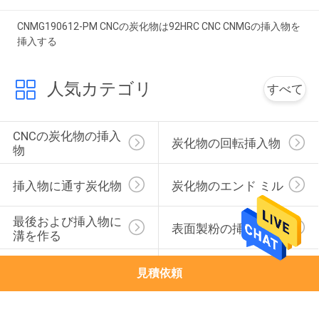
CNMG190612-PM CNCの炭化物は92HRC CNC CNMGの挿入物を
挿入する
人気カテゴリ
すべて
CNCの炭化物の挿入
炭化物の回転挿入物
物
挿入物に通す炭化物
炭化物のエンド ミル
最後および挿入物に
表面製粉の挿入物
溝を作る
アルミニウムのため
高い供給の製粉の挿
見積依頼
の炭化物の挿入物
入物