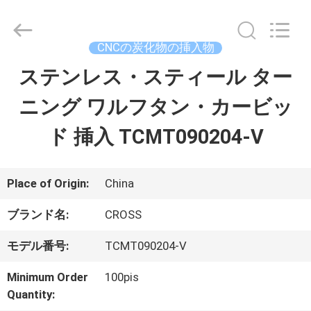
Copyright
©
2022
-
CNCの炭化物の挿入物
2026
Sichuan
ステンレス・スティール ター
ホ
keluosi
Trading
Co.,
ニング ワルフタン・カービッ
ー
Ltd.
All
Rights
ド 挿入 TCMT090204-V
ム
Reserved.
製
Place of Origin:
China
品
ブランド名:
CROSS
モデル番号:
TCMT090204-V
企
Minimum Order
100pis
業
Quantity: