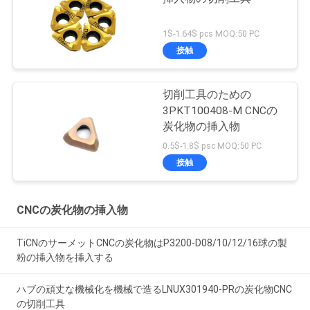
1$-1.64$ pcs MOQ:50 PC
接触
切削工具のための
3PKT100408-M CNCの
炭化物の挿入物
0.5$-1.8$ psc MOQ:50 PC
接触
CNCの炭化物の挿入物
TiCNのサーメットCNCの炭化物はP3200-D08/10/12/16球の製
粉の挿入物を挿入する
ハブの頑丈な機械化を機械で造るLNUX301940-PRの炭化物CNC
の切削工具