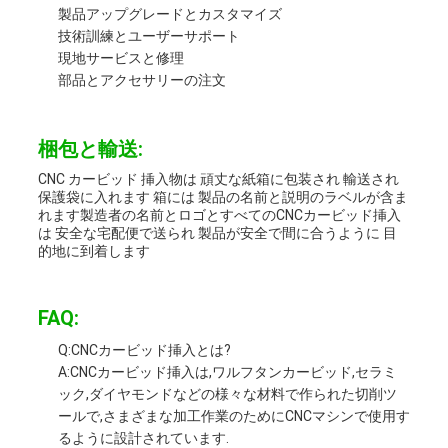
製品アップグレードとカスタマイズ
技術訓練とユーザーサポート
現地サービスと修理
部品とアクセサリーの注文
梱包と輸送:
CNC カービッド 挿入物は 頑丈な紙箱に包装され 輸送され
保護袋に入れます 箱には 製品の名前と説明のラベルが含ま
れます製造者の名前とロゴとすべてのCNCカービッド挿入
は 安全な宅配便で送られ 製品が安全で間に合うように 目
的地に到着します
FAQ:
Q:CNCカービッド挿入とは?
A:CNCカービッド挿入は,ワルフタンカービッド,セラミ
ック,ダイヤモンドなどの様々な材料で作られた切削ツ
ールで,さまざまな加工作業のためにCNCマシンで使用す
るように設計されています.