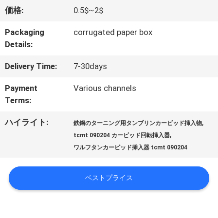
情
価格:
0.5$~2$
報
Packaging
corrugated paper box
Details:
会
Delivery Time:
7-30days
社
Payment
Various channels
Terms:
案
ハイライト:
,
鉄鋼のターニング用タンブリンカービッド挿入物
内
,
tcmt 090204 カービッド回転挿入器
ワルフタンカービッド挿入器 tcmt 090204
品
ベストプライス
質
管