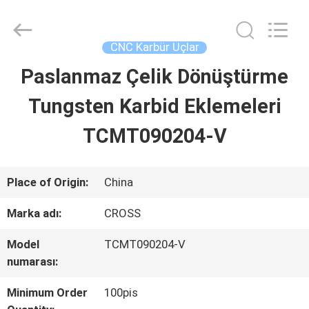
Sichuan
keluosi
Trading
Co.,
CNC Karbür Uçlar
Ltd.
All
Paslanmaz Çelik Dönüştürme
ANA
Rights
Reserved.
Tungsten Karbid Eklemeleri
SAYFA
TCMT090204-V
ÜRÜNLER
Place of Origin:
China
HAKKIMIZDA
Marka adı:
CROSS
Model
TCMT090204-V
FABRIKA
numarası:
TURU
Minimum Order
100pis