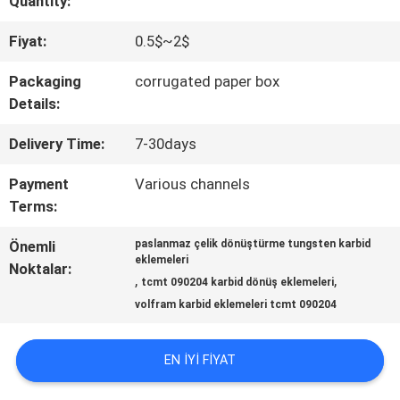
Quantity:
KALITE
Fiyat:
0.5$~2$
KONTROL
Packaging
corrugated paper box
Details:
BIZE
Delivery Time:
7-30days
ULAŞIN
Payment
Various channels
Terms:
HABERLER
Önemli
paslanmaz çelik dönüştürme tungsten karbid
eklemeleri
Noktalar:
,
,
tcmt 090204 karbid dönüş eklemeleri
SITE
volfram karbid eklemeleri tcmt 090204
HARITASI
EN IYI FIYAT