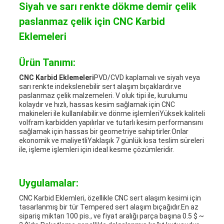
Siyah ve sarı renkte dökme demir çelik
paslanmaz çelik için CNC Karbid
Eklemeleri
Ürün Tanımı:
CNC Karbid Eklemeleri
PVD/CVD kaplamalı ve siyah veya
sarı renkte indekslenebilir sert alaşım bıçaklardır.ve
paslanmaz çelik malzemeleri. V oluk tipi ile, kurulumu
kolaydır ve hızlı, hassas kesim sağlamak için CNC
makineleri ile kullanılabilir.ve dönme işlemleriYüksek kaliteli
volfram karbidden yapılırlar ve tutarlı kesim performansını
sağlamak için hassas bir geometriye sahiptirler.Onlar
ekonomik ve maliyetliYaklaşık 7 günlük kısa teslim süreleri
ile, işleme işlemleri için ideal kesme çözümleridir.
Uygulamalar:
CNC Karbid Eklemleri, özellikle CNC sert alaşım kesimi için
tasarlanmış bir tür Tempered sert alaşım bıçağıdır.En az
sipariş miktarı 100 pis., ve fiyat aralığı parça başına 0.5 $ ~