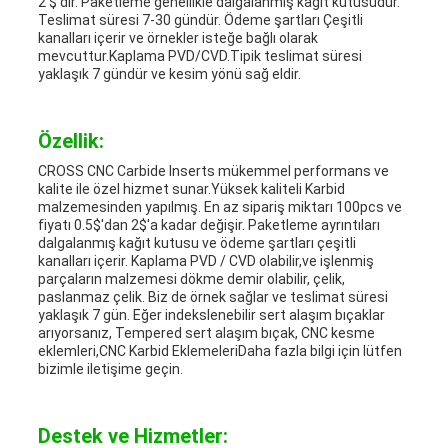
2 $'dır. Paketleme genellikle dalgalanmış kağıt kutusudur.
Teslimat süresi 7-30 gündür. Ödeme şartları Çeşitli
kanalları içerir ve örnekler isteğe bağlı olarak
mevcuttur.Kaplama PVD/CVD.Tipik teslimat süresi
yaklaşık 7 gündür ve kesim yönü sağ eldir.
Özellik:
CROSS CNC Carbide Inserts mükemmel performans ve
kalite ile özel hizmet sunar.Yüksek kaliteli Karbid
malzemesinden yapılmış. En az sipariş miktarı 100pcs ve
fiyatı 0.5$'dan 2$'a kadar değişir. Paketleme ayrıntıları
dalgalanmış kağıt kutusu ve ödeme şartları çeşitli
kanalları içerir. Kaplama PVD / CVD olabilir,ve işlenmiş
parçaların malzemesi dökme demir olabilir, çelik,
paslanmaz çelik. Biz de örnek sağlar ve teslimat süresi
yaklaşık 7 gün. Eğer indekslenebilir sert alaşım bıçaklar
arıyorsanız, Tempered sert alaşım bıçak, CNC kesme
eklemleri,CNC Karbid EklemeleriDaha fazla bilgi için lütfen
bizimle iletişime geçin.
Destek ve Hizmetler: