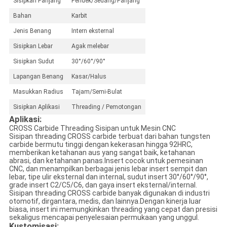
Sisipkan Panjang
Pendek/Sedang/Panjang
Bahan
Karbit
Jenis Benang
Intern eksternal
Sisipkan Lebar
Agak melebar
Sisipkan Sudut
30°/60°/90°
Lapangan Benang
Kasar/Halus
Masukkan Radius
Tajam/Semi-Bulat
Sisipkan Aplikasi
Threading / Pemotongan
Aplikasi:
CROSS Carbide Threading Sisipan untuk Mesin CNC
Sisipan threading CROSS carbide terbuat dari bahan tungsten
carbide bermutu tinggi dengan kekerasan hingga 92HRC,
memberikan ketahanan aus yang sangat baik, ketahanan
abrasi, dan ketahanan panas.Insert cocok untuk pemesinan
CNC, dan menampilkan berbagai jenis lebar insert sempit dan
lebar, tipe ulir eksternal dan internal, sudut insert 30°/60°/90°,
grade insert C2/C5/C6, dan gaya insert eksternal/internal.
Sisipan threading CROSS carbide banyak digunakan di industri
otomotif, dirgantara, medis, dan lainnya.Dengan kinerja luar
biasa, insert ini memungkinkan threading yang cepat dan presisi
sekaligus mencapai penyelesaian permukaan yang unggul.
Kustomisasi: