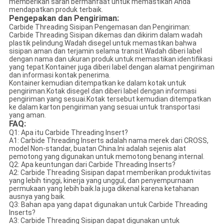
memberikan saran bermanfaat untuk memastikan Anda
mendapatkan produk terbaik.
Pengepakan dan Pengiriman:
Carbide Threading Sisipan Pengemasan dan Pengiriman:
Carbide Threading Sisipan dikemas dan dikirim dalam wadah
plastik pelindung.Wadah disegel untuk memastikan bahwa
sisipan aman dan terjamin selama transit.Wadah diberi label
dengan nama dan ukuran produk untuk memastikan identifikasi
yang tepat.Kontainer juga diberi label dengan alamat pengiriman
dan informasi kontak penerima.
Kontainer kemudian ditempatkan ke dalam kotak untuk
pengiriman.Kotak disegel dan diberi label dengan informasi
pengiriman yang sesuai.Kotak tersebut kemudian ditempatkan
ke dalam karton pengiriman yang sesuai untuk transportasi
yang aman.
FAQ:
Q1: Apa itu Carbide Threading Insert?
A1: Carbide Threading Inserts adalah nama merek dari CROSS,
model Non-standar, buatan China.Ini adalah sejenis alat
pemotong yang digunakan untuk memotong benang internal.
Q2: Apa keuntungan dari Carbide Threading Inserts?
A2: Carbide Threading Sisipan dapat memberikan produktivitas
yang lebih tinggi, kinerja yang unggul, dan penyempurnaan
permukaan yang lebih baik.Ia juga dikenal karena ketahanan
ausnya yang baik.
Q3: Bahan apa yang dapat digunakan untuk Carbide Threading
Inserts?
A3: Carbide Threading Sisipan dapat digunakan untuk