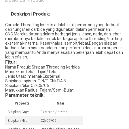
Deskripsi Produk:
Carbide Threading Inserts adalah alat pemotong yang terbuat
dari tungsten carbide yang digunakan dalam permesinan
CNC.Mereka datang dalam berbagai jenis, gaya, nada, dan lebar,
membuatnya berlaku untuk berbagai aplikasi threading/cutting,
eksternal/internal, kasar/halus, sempit/lebar.Dengan sisipan
karbida, Anda bisa mendapatkan performa dan akurasi superior
yang membantu Anda menyelesaikan pekerjaan lebih cepat dan
lebih efisien.
Fitur:
Nama Produk: Sisipan Threading Karbida
Masukkan Tebal: Tipis/Tebal
Jenis Utas: Internal/Eksternal
Sisipkan Lapisan: TiN/TiCN/TiAlN
Sisipkan Nilai: C2/C5/C6
Masukkan Radius: Tajam/Semi-Bulat
Parameter teknik:
Properti
Nilai
Sisipkan Gaya
Eksternal/Internal
Sisipkan Nilai
C2/C5/C6