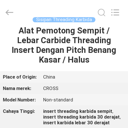
Karbida
CNC
pemasok.
Copyright
©
Sisipan Threading Karbida
2022
-
2023
Alat Pemotong Sempit /
RUMAH
cnccarbideinserts.com.
All
Lebar Carbide Threading
Rights
Reserved.
PRODUK
Insert Dengan Pitch Benang
Kasar / Halus
TENTANG
KITA
Place of Origin:
China
Nama merek:
CROSS
WISATA
Model Number:
Non-standard
PABRIK
Cahaya Tinggi:
insert threading karbida sempit
,
insert threading karbida 30 derajat
,
KONTROL
insert karbida lebar 30 derajat