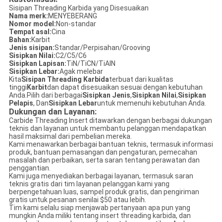
Sisipan Threading Karbida yang Disesuaikan
Nama merk:
MENYEBERANG
Nomor model:
Non-standar
Tempat asal:
Cina
Bahan:
Karbit
Jenis sisipan:
Standar/Perpisahan/Grooving
Sisipkan Nilai:
C2/C5/C6
Sisipkan Lapisan:
TiN/TiCN/TiAlN
Sisipkan Lebar:
Agak melebar
Kita
Sisipan Threading Karbida
terbuat dari kualitas
tinggi
Karbit
dan dapat disesuaikan sesuai dengan kebutuhan
Anda.Pilih dari berbagai
Sisipkan Jenis
,
Sisipkan Nilai
,
Sisipkan
Pelapis
, Dan
Sisipkan Lebar
untuk memenuhi kebutuhan Anda.
Dukungan dan Layanan:
Carbide Threading Insert ditawarkan dengan berbagai dukungan
teknis dan layanan untuk membantu pelanggan mendapatkan
hasil maksimal dari pembelian mereka.
Kami menawarkan berbagai bantuan teknis, termasuk informasi
produk, bantuan pemasangan dan pengaturan, pemecahan
masalah dan perbaikan, serta saran tentang perawatan dan
penggantian.
Kami juga menyediakan berbagai layanan, termasuk saran
teknis gratis dari tim layanan pelanggan kami yang
berpengetahuan luas, sampel produk gratis, dan pengiriman
gratis untuk pesanan senilai $50 atau lebih.
Tim kami selalu siap menjawab pertanyaan apa pun yang
mungkin Anda miliki tentang insert threading karbida, dan