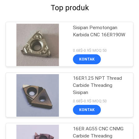
Top produk
Sisipan Pemotongan
Karbida CNC 16ER190W
0.68$-0.9$ MOQ:50
KONTAK
16ER1.25 NPT Thread
Carbide Threading
Sisipan
0.68$-0.9$ MOQ:50
KONTAK
16ER AG55 CNC CNMG
Carbide Threading