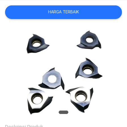
KUALITAS
HARGA TERBAIK
HUBUNGI
KAMI
BERITA
Deskripsi Produk