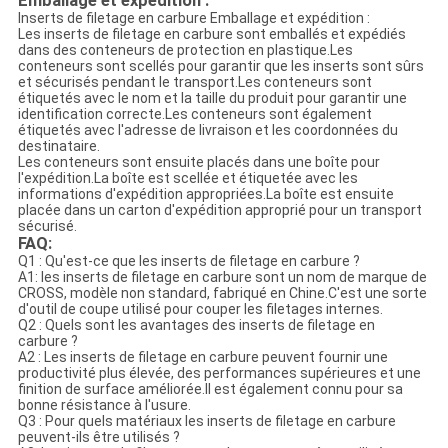
Emballage et expédition :
Inserts de filetage en carbure Emballage et expédition :
Les inserts de filetage en carbure sont emballés et expédiés
dans des conteneurs de protection en plastique.Les
conteneurs sont scellés pour garantir que les inserts sont sûrs
et sécurisés pendant le transport.Les conteneurs sont
étiquetés avec le nom et la taille du produit pour garantir une
identification correcte.Les conteneurs sont également
étiquetés avec l'adresse de livraison et les coordonnées du
destinataire.
Les conteneurs sont ensuite placés dans une boîte pour
l'expédition.La boîte est scellée et étiquetée avec les
informations d'expédition appropriées.La boîte est ensuite
placée dans un carton d'expédition approprié pour un transport
sécurisé.
FAQ:
Q1 : Qu'est-ce que les inserts de filetage en carbure ?
A1: les inserts de filetage en carbure sont un nom de marque de
CROSS, modèle non standard, fabriqué en Chine.C'est une sorte
d'outil de coupe utilisé pour couper les filetages internes.
Q2 : Quels sont les avantages des inserts de filetage en
carbure ?
A2 : Les inserts de filetage en carbure peuvent fournir une
productivité plus élevée, des performances supérieures et une
finition de surface améliorée.Il est également connu pour sa
bonne résistance à l'usure.
Q3 : Pour quels matériaux les inserts de filetage en carbure
peuvent-ils être utilisés ?