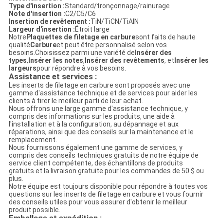
Type d'insertion :
Standard/tronçonnage/rainurage
Note d'insertion :
C2/C5/C6
Insertion de revêtement :
TiN/TiCN/TiAlN
Largeur d'insertion :
Étroit large
Notre
Plaquettes de filetage en carbure
sont faits de haute
qualité
Carbure
et peut être personnalisé selon vos
besoins.Choisissez parmi une variété de
Insérer des
types
,
Insérer les notes
,
Insérer des revêtements
, et
Insérer les
largeurs
pour répondre à vos besoins.
Assistance et services :
Les inserts de filetage en carbure sont proposés avec une
gamme d'assistance technique et de services pour aider les
clients à tirer le meilleur parti de leur achat.
Nous offrons une large gamme d'assistance technique, y
compris des informations sur les produits, une aide à
l'installation et à la configuration, au dépannage et aux
réparations, ainsi que des conseils sur la maintenance et le
remplacement.
Nous fournissons également une gamme de services, y
compris des conseils techniques gratuits de notre équipe de
service client compétente, des échantillons de produits
gratuits et la livraison gratuite pour les commandes de 50 $ ou
plus.
Notre équipe est toujours disponible pour répondre à toutes vos
questions sur les inserts de filetage en carbure et vous fournir
des conseils utiles pour vous assurer d'obtenir le meilleur
produit possible.