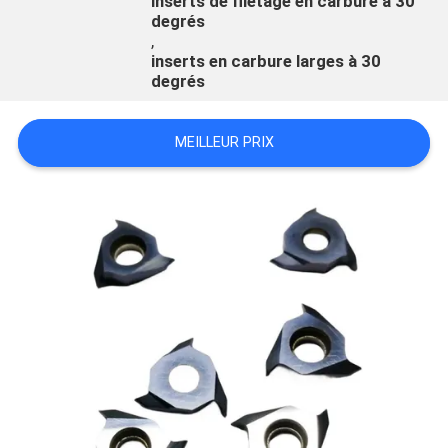
inserts de filetage en carbure à 30
degrés
,
CONTRÔLE
inserts en carbure larges à 30
DE
degrés
LA
MEILLEUR PRIX
QUALITÉ
CONTACT
NOUVELLES