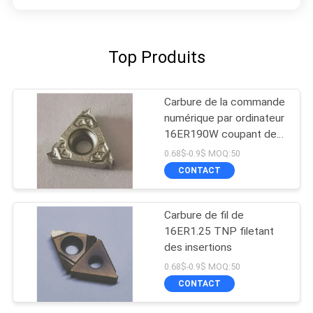
Top Produits
Carbure de la commande
numérique par ordinateur
16ER190W coupant des
insertions
0.68$-0.9$ MOQ:50
CONTACT
Carbure de fil de
16ER1.25 TNP filetant
des insertions
0.68$-0.9$ MOQ:50
CONTACT