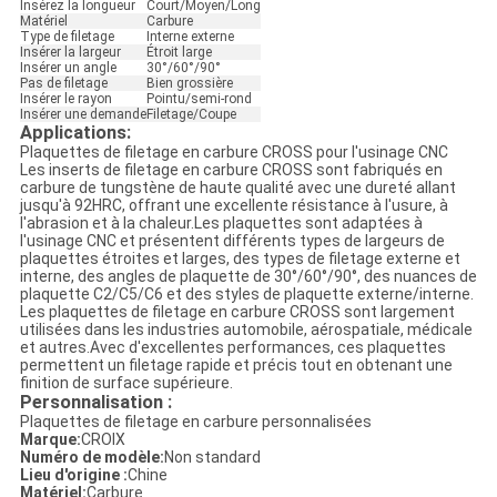
Insérez la longueur
Court/Moyen/Long
Matériel
Carbure
Type de filetage
Interne externe
Insérer la largeur
Étroit large
Insérer un angle
30°/60°/90°
Pas de filetage
Bien grossière
Insérer le rayon
Pointu/semi-rond
Insérer une demande
Filetage/Coupe
Applications:
Plaquettes de filetage en carbure CROSS pour l'usinage CNC
Les inserts de filetage en carbure CROSS sont fabriqués en
carbure de tungstène de haute qualité avec une dureté allant
jusqu'à 92HRC, offrant une excellente résistance à l'usure, à
l'abrasion et à la chaleur.Les plaquettes sont adaptées à
l'usinage CNC et présentent différents types de largeurs de
plaquettes étroites et larges, des types de filetage externe et
interne, des angles de plaquette de 30°/60°/90°, des nuances de
plaquette C2/C5/C6 et des styles de plaquette externe/interne.
Les plaquettes de filetage en carbure CROSS sont largement
utilisées dans les industries automobile, aérospatiale, médicale
et autres.Avec d'excellentes performances, ces plaquettes
permettent un filetage rapide et précis tout en obtenant une
finition de surface supérieure.
Personnalisation :
Plaquettes de filetage en carbure personnalisées
Marque:
CROIX
Numéro de modèle:
Non standard
Lieu d'origine :
Chine
Matériel:
Carbure