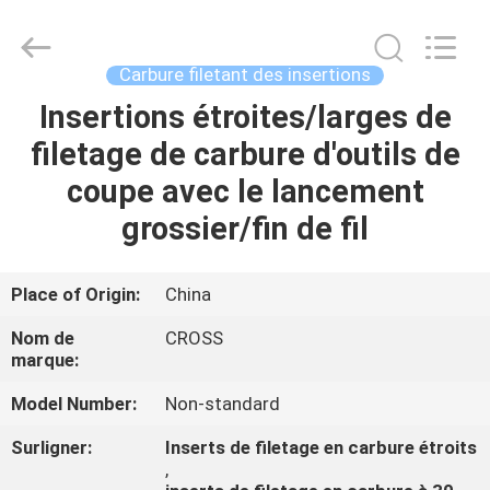
de
carbure
de
commande
numérique
Carbure filetant des insertions
par
ordinateur
Fournisseur.
Insertions étroites/larges de
APERÇU
Copyright
©
filetage de carbure d'outils de
2022
-
2023
PRODUITS
coupe avec le lancement
cnccarbideinserts.com.
All
Rights
grossier/fin de fil
Reserved.
A
PROPOS
Place of Origin:
China
DE
Nom de
CROSS
NOUS
marque:
Model Number:
Non-standard
VISITE
Surligner:
Inserts de filetage en carbure étroits
D'USINE
,