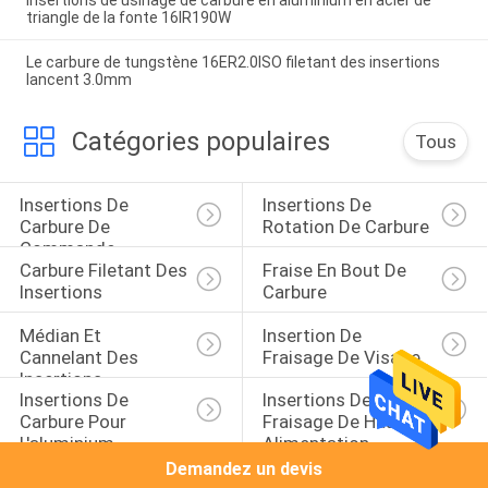
Insertions de usinage de carbure en aluminium en acier de
triangle de la fonte 16IR190W
Le carbure de tungstène 16ER2.0ISO filetant des insertions
lancent 3.0mm
Catégories populaires
Tous
Insertions De 
Insertions De 
Carbure De 
Rotation De Carbure
Commande 
Carbure Filetant Des 
Fraise En Bout De 
Numérique Par 
Insertions
Carbure
Ordinateur
Médian Et 
Insertion De 
Cannelant Des 
Fraisage De Visage
Insertions
Insertions De 
Insertions De 
Carbure Pour 
Fraisage De Haute 
L'aluminium
Alimentation
Demandez un devis