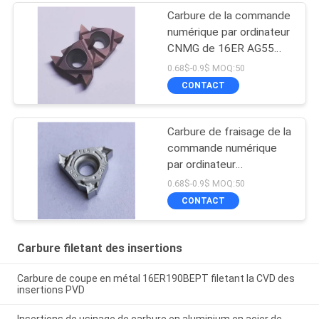
Carbure de la commande
numérique par ordinateur
CNMG de 16ER AG55
filetant des insertions
0.68$-0.9$ MOQ:50
CONTACT
Carbure de fraisage de la
commande numérique
par ordinateur
16ER115NPT filetant
0.68$-0.9$ MOQ:50
des insertions
CONTACT
Carbure filetant des insertions
Carbure de coupe en métal 16ER190BEPT filetant la CVD des
insertions PVD