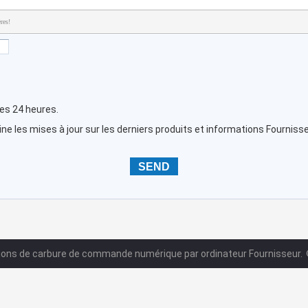
res!
les 24 heures.
e les mises à jour sur les derniers produits et informations Fournisse
tions de carbure de commande numérique par ordinateur Fournisseur.