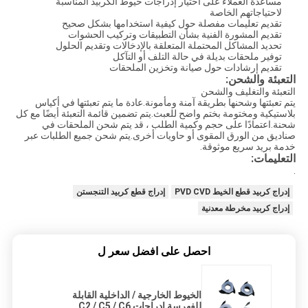
مساعدة العملاء على اختيار إدراجات خيوط الكربيد المناسبة
لاحتياجاتهم الخاصة
تقديم تعليمات مفصلة حول كيفية استخدامها بشكل صحيح
تقديم المشورة الفنية بشأن التطبيقات وتركيب الحشوات
تحديد المشاكل المحتملة المتعلقة بالإدخالات وتقديم الحلول
توفير ملحقات بديلة في حالة التلف أو التآكل
تقديم إرشادات حول صيانة وتخزين الملحقات
التعبئة والشحن:
التعبئة والتغليف والشحن
يتم تعبئتها وشحنها بطريقة آمنة ومأمونة.عادة ما يتم تعبئتها في أكياس
بلاستيكية ومختومة بختم واضح للعبث.يتم تضمين قائمة التعبئة أيضًا مع كل
شحنة.اعتمادًا على حجم وكمية الطلب ، قد يتم شحن الملحقات في
صناديق من الورق المقوى أو حاويات أخرى.يتم شحن جميع الطلبات عبر
خدمة بريد سريع موثوقة.
التعليمات:
.
إدراج كربيد قطع الخيط PVD CVD
إدراج قطع كربيد التنجستن
إدراج كربيد مخرطة معدنية
احصل على افضل سعر ل
الخيوط الخارجية / الداخلية القابلة
للفهرسة إدراجات C2 / C5 / C6