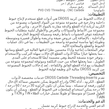
أدخل الطول
قصير / متوسط ​​/ طويل
أدخل النوع
قياسي / فراق / حز
أدخل السماكة
رقيق سميك
تكنولوجيا
PVD CVD Threading ، CNC Carbide
التطبيقات:
إدخالات الخيوط من كربيد CROSS هي أدوات قطع تستخدم لإنتاج خيوط
داخلية وخارجية في مجموعة متنوعة من المواد.الحشوات مصنوعة من
الكربيد لزيادة أداء القطع والدقة مقارنة بالمواد الأخرى ، وتأتي في
مجموعة من الأنماط والسماكات والعرض والأطوال لتلبية متطلبات الخيوط
المختلفة.تتوفر الحشوات بأنماط رفيعة وسميكة للخيوط الخارجية
والداخلية ، بالإضافة إلى عروض ضيقة وعريضة وأطوال قصيرة ومتوسطة
وطويلة.إنها مناسبة لمجموعة واسعة من التطبيقات ، بما في ذلك عمليات
الخيوط والقطع والمعالجة الآلية.
توفر الملحقات إنتاجية وأداءً محسنين نظرًا لدقتها العالية في القطع ومتانتها
، مما يجعلها خيارًا مثاليًا لأدوات القطع.الإدخالات سهلة التركيب والاستخدام
، وتوفر جودة متسقة للخيط.وهي مصممة أيضًا للاستخدام على المدى
الطويل ، مما يجعلها فعالة من حيث التكلفة وموثوقة لمجموعة متنوعة من
التطبيقات.مع أداء القطع الفائق والكفاءة ، تُعد إدخالات الخيوط المصنوعة
من كربيد CROSS مثالية لأي وظيفة لولبة الخيوط.
التخصيص:
تقدم CROSS Carbide Threading Inserts خدمات مخصصة لأدوات
القطع ، الكربيد ، أداة CNC وإدراج الخيوط.يمكن تخصيص سماكة الإدخال
لتكون رفيعة أو سميكة ، بينما يمكن أن تكون الزاوية 30 درجة / 60 درجة /
90 درجة.يمكن استخدام الملحقات في الخيوط أو القطع ، ويمكن أن يكون
الطول قصيرًا أو متوسطًا أو طويلًا.تشمل خيارات الطلاء TiN و TiCN و
TiAlN.
الدعم والخدمات:
الدعم الفني والخدمة لإدراج خيوط كربيد تشمل: