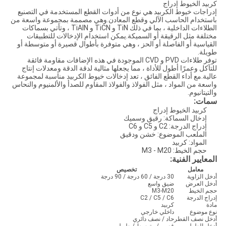
كربيد الخيوط إدراج
إدراجات خيوط الكربيد هي نوع من أدوات القطع المستخدمة في التصنيع
باستخدام الحاسب الآلي وقطع المعادن.وهي مصممة بمجموعة واسعة من
الطلاءات الداخلية ، بما في ذلك TiN و TiCN و TiAlN ، وتأتي بسماكات
مختلفة مثل الرقيقة أو السميكة.يمكن استخدام الإدخالات للتطبيقات
القياسية أو الفاصلة أو الحز ، وهي متوفرة بأطوال قصيرة أو متوسطة أو
طويلة.
توفر طلاءات PVD و CVD الموجودة في هذه الإضافات مقاومة فائقة
للتآكل وعمرًا أطول للأداة ، مما يجعلها مثالية لدقة الدقة ومعدلات إنتاج
عالية.مع أداء القطع الفائق ، تعد إدخالات خيوط الكربيد مناسبة لمجموعة
واسعة من المواد ، مثل الفولاذ والفولاذ المقاوم للصدأ والألمنيوم والنحاس
والتيتانيوم.
سمات:
كربيد الخيوط إدراج
إدخال السماكة: رقيق وسميك
إدراج الدرجة: C2 و C5 و C6
الملعب الموضوع: خشن ودقيق
المواد: كربيد
حجم الخيط: M3 - M20
المعايير الفنية:
معامل
تخصيص
أدخل الزاوية
30 درجة / 60 درجة / 90 درجة
أدخل العرض
ضيق واسع
حجم الخيط
M3-M20
إدراج الدرجة
C2 / C5 / C6
مادة
كربيد
نوع موضوع
داخلي خارجي
أدخل نصف القطر
حاد / نصف دائري