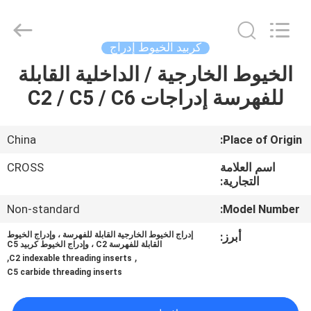
Sichuan
keluosi
Trading
Co.,
Ltd.
كربيد الخيوط إدراج
All
Rights
Reserved.
الخيوط الخارجية / الداخلية القابلة
منزل
للفهرسة إدراجات C2 / C5 / C6
المنتجات
China
Place of Origin:
حول
اسم العلامة
CROSS
بنا
التجارية:
Non-standard
Model Number:
جولة
أبرز:
إدراج الخيوط الخارجية القابلة للفهرسة ، وإدراج الخيوط
القابلة للفهرسة C2 ، وإدراج الخيوط كربيد C5
في
,
,
C2 indexable threading inserts
المعمل
C5 carbide threading inserts