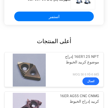
استمر
أعلى المنتجات
16ER1.25 NPT إدراج
موضوع كربيد الخيوط
0.68$-0.9$ MOQ:50
اتصال
16ER AG55 CNC CNMG
كربيد إدراج الخيوط