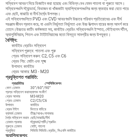
POLICY
সন্নিবেশ আবরণ দিয়ে ডিজাইন করা হয়েছে এবং বিভিন্ন বেধ যেমন পাতলা বা পুরুতে আসে।
সন্নিবেশগুলি স্ট্যান্ডার্ড, বিভাজন বা খাঁজকাটা অ্যাপ্লিকেশনগুলির জন্য ব্যবহার করা যেতে পারে
এবং ছোট, মাঝারি বা দীর্ঘ দৈর্ঘ্যে উপলব্ধ।
এই সন্নিবেশগুলিতে PVD এবং CVD আবরণগুলি উচ্চতর পরিধান প্রতিরোধের এবং দীর্ঘ
সরঞ্জাম জীবন প্রদান করে, যা এগুলি নির্ভুলতা নির্ভুলতা এবং উচ্চ উত্পাদন হারের জন্য আদর্শ করে
তোলে।উচ্চতর কাটিং কর্মক্ষমতা সহ, কার্বাইড থ্রেডিং সন্নিবেশগুলি ইস্পাত, স্টেইনলেস স্টীল,
অ্যালুমিনিয়াম, পিতল এবং টাইটানিয়ামের মতো বিস্তৃত সামগ্রীর জন্য উপযুক্ত।
বৈশিষ্ট্য:
কার্বাইড থ্রেডিং সন্নিবেশ
সন্নিবেশ পুরুত্ব: পাতলা এবং পুরু
গ্রেড সন্নিবেশ করুন: C2, C5 এবং C6
থ্রেড পিচ: মোটা এবং সূক্ষ্ম
উপাদান: কার্বাইড
থ্রেড আকার: M3 - M20
প্রযুক্তিগত পরামিতি:
প্যারামিটার
স্পেসিফিকেশন
কোণ ঢোকান
30°/60°/90°
প্রস্থ সন্নিবেশ করান
ব্যাপক সংকীর্ণ
থ্রেড আকার
M3-M20
গ্রেড ঢোকান
C2/C5/C6
উপাদান
কার্বাইড
থ্রেড টাইপ
ভিতরে বাহিরে
ব্যাসার্ধ ঢোকান
তীক্ষ্ণ/আধা-গোলাকার
দৈর্ঘ্য সন্নিবেশ করান
ছোট/মাঝারি/দীর্ঘ
ঢোকান প্রকার
স্ট্যান্ডার্ড/পার্টিং/গ্রুভিং
পুরুত্ব ঢোকান
মোটা, পাতলা
প্রযুক্তি
পিভিডি সিভিডি থ্রেডিং, সিএনসি কার্বাইড
অ্যাপ্লিকেশন: