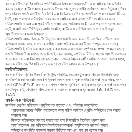
ক্রস কার্বাইড থ্রেডিং সন্নিবেশগুলি বিভিন্ন উপকরণে অভ্যন্তরীণ এবং বাহ্যিক থ্রেড তৈরি
করতে ব্যবহৃত কাটিং সরঞ্জাম।অন্যান্য উপকরণের তুলনায় কাটিং কার্যক্ষমতা এবং নির্ভুলতা বৃদ্ধির
জন্য সন্নিবেশগুলি কার্বাইড দিয়ে তৈরি এবং বিভিন্ন থ্রেডিং প্রয়োজনীয়তা পূরণের জন্য বিভিন্ন
শৈলী, বেধ, প্রস্থ এবং দৈর্ঘ্যের মধ্যে আসে।বাহ্যিক এবং অভ্যন্তরীণ থ্রেডিংয়ের জন্য
সন্নিবেশগুলি পাতলা এবং পুরু শৈলীতে পাওয়া যায়, সেইসাথে সংকীর্ণ এবং প্রশস্ত প্রস্থ এবং
ছোট, মাঝারি এবং দীর্ঘ দৈর্ঘ্য।এগুলি থ্রেডিং, কাটিং এবং মেশিনিং অপারেশন সহ বিস্তৃত
অ্যাপ্লিকেশনের জন্য উপযুক্ত।
সন্নিবেশগুলি তাদের উচ্চ কাটিং নির্ভুলতা এবং স্থায়িত্বের কারণে উন্নত উত্পাদনশীলতা এবং
কর্মক্ষমতা অফার করে, যা তাদের কাটিয়া সরঞ্জামগুলির জন্য একটি আদর্শ পছন্দ করে তোলে।
সন্নিবেশগুলি ইনস্টল করা এবং ব্যবহার করা সহজ এবং সামঞ্জস্যপূর্ণ থ্রেড গুণমান প্রদান করে।
এগুলি দীর্ঘমেয়াদী ব্যবহারের জন্য ডিজাইন করা হয়েছে, এগুলিকে বিভিন্ন ধরণের অ্যাপ্লিকেশনের
জন্য ব্যয়-দক্ষ এবং নির্ভরযোগ্য করে তোলে।তাদের উচ্চতর কাটিং কর্মক্ষমতা এবং দক্ষতার সাথে,
ক্রস কার্বাইড থ্রেডিং সন্নিবেশ যেকোনো থ্রেডিং কাজের জন্য উপযুক্ত।
কাস্টমাইজেশন:
ক্রস কার্বাইড থ্রেডিং ইনসার্ট কাটিং টুল, কার্বাইড, সিএনসি টুল এবং থ্রেডিং ইনসার্টের জন্য
কাস্টম পরিষেবা সরবরাহ করে।সন্নিবেশ বেধ পাতলা বা পুরু কাস্টমাইজ করা যেতে পারে, যখন
কোণ 30°/60°/90° হতে পারে।সন্নিবেশগুলি থ্রেডিং বা কাটার জন্য ব্যবহার করা যেতে পারে
এবং দৈর্ঘ্য ছোট, মাঝারি বা দীর্ঘ হতে পারে।আবরণ বিকল্পের মধ্যে রয়েছে TiN, TiCN এবং
TiAlN।
সমর্থন এবং পরিষেবা:
কার্বাইড থ্রেডিং সন্নিবেশ প্রযুক্তিগত সহায়তা এবং পরিষেবা অন্তর্ভুক্ত:
গ্রাহকদের তাদের নির্দিষ্ট প্রয়োজনের জন্য সঠিক কার্বাইড থ্রেডিং সন্নিবেশ চয়ন করতে
সহায়তা করা
কিভাবে সঠিকভাবে ব্যবহার করতে হবে তার বিস্তারিত নির্দেশনা প্রদান করা
অ্যাপ্লিকেশন এবং সন্নিবেশ ইনস্টলেশন সম্পর্কে প্রযুক্তিগত পরামর্শ প্রদান
সন্নিবেশ সম্পর্কিত সম্ভাব্য সমস্যা চিহ্নিত করা এবং সমাধান প্রদান করা