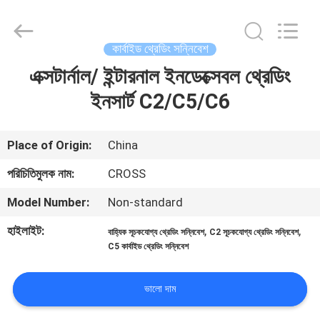
Sichuan
keluosi
Trading
Co.,
Ltd.
কার্বাইড থ্রেডিং সন্নিবেশ
All
Rights
Reserved.
এক্সটার্নাল/ ইন্টারনাল ইনডেক্সেবল থ্রেডিং
বাড়ি
ইনসার্ট C2/C5/C6
পণ্য
Place of Origin:
China
আমাদের
পরিচিতিমুলক নাম:
CROSS
সম্পর্কে
Model Number:
Non-standard
হাইলাইট:
,
,
বাহ্যিক সূচকযোগ্য থ্রেডিং সন্নিবেশ
C2 সূচকযোগ্য থ্রেডিং সন্নিবেশ
কারখানা
C5 কার্বাইড থ্রেডিং সন্নিবেশ
ভ্রমণ
ভালো দাম
মান