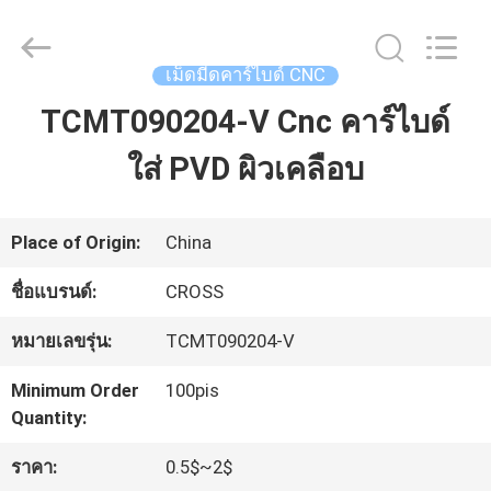
2026
Sichuan
keluosi
Trading
เม็ดมีดคาร์ไบด์ CNC
Co.,
Ltd.
TCMT090204-V Cnc คาร์ไบด์
บ้าน
All
Rights
Reserved.
ใส่ PVD ผิวเคลือบ
ผลิตภัณฑ์
Place of Origin:
China
เกี่ยว
ชื่อแบรนด์:
CROSS
กับ
หมายเลขรุ่น:
TCMT090204-V
เรา
Minimum Order
100pis
Quantity:
ทัวร์
ราคา:
0.5$~2$