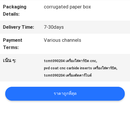
โรงงาน
Packaging
corrugated paper box
Details:
ควบคุม
Delivery Time:
7-30days
คุณภาพ
Payment
Various channels
Terms:
ติดต่อ
เน้น ๆ:
,
tcmt090204 เครื่องใส่คาร์บิด cnc
,
เรา
pvd coat cnc carbide inserts เครื่องใส่คาร์บิด
tcmt090204 เครื่องตัดคาร์ไบด์
ข่าว
ราคาถูกที่สุด
แผนผัง
เว็บไซต์