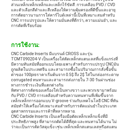
ส่วนเหล็กเหล็กเหล็กและเหล็กไร้ขัดสี. การเคลือบ PVD / CVD
และตัวเลือกสีดําและสีเหลืองให้ความคุ้มครองที่ดีขึ้นและอายุ
การตัดยาวนานการใส่คาร์ไบด์เหล่านี้เป็นที่เหมาะสมสําหรับ
CNC การแปรรูปและให้ความมั่นคงที่ดีกว่า, ความแม่นยํา, และ
การตัดที่เรียบร้อย
การใช้งาน:
CNC Carbide Inserts มีแบรนด์ CROSS และรุ่น
TCMT090204-V เป็นเครื่องใส่ตัดเหล็กสแตนเลสที่แข็งแกร่งที่
มีความทันสมัยที่ออกแบบโดยเฉพาะสําหรับการแปรรูป CNCมัน
ถูกผลิตในประเทศจีน และสามารถซื้อในปริมาณการสั่งซื้อขั้น
ต่ําของ 100pisราคาเริ่มต้นจาก 0.5$ ถึง 2$ ใส่ในกล่องกระดาษ
corrugated ทนทานและสามารถส่งภายใน 7-30 วันผ่านช่อง
ทางการชําระเงินที่แตกต่างกัน
ทิศทางการตัดของเครื่องใส่เป็นทางขวา และพวกเขามาพร้อม
กับ PVD / CVD การเคลือบสําหรับความทนทานที่เพิ่มขึ้นจาก
เหล็กเหล็กการออกแบบ V-groove ร่วมกับเทคโนโลยี CNC ที่ทัน
สมัยทําให้เครื่องใส่เหมาะสมสําหรับการตัดแม่นยําในประเภท
อุตสาหกรรมและการค้าที่หลากหลาย.
CNC Carbide Inserts เป็นเครื่องมือตัดเหล็กเหล็กแข็งที่มี
ประสิทธิภาพสูง ที่สามารถตัดได้ดีที่สุด และทนทานได้นาน ไม่
ว่าจะเป็นการตัดวัสดุแข็ง เช่น เหล็กเหล็กสแตนเลสหรือสแตน