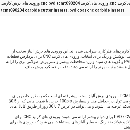
,
tcmt090204 carbide cutter inserts
,
pvd coat cnc carbide inserts
خت است که برای کاربردهای فلزکاری طراحی شده اند. این ورودی های برش آلیاژ سخت از
مواد کاربید ساخته شده اند و دارای حفره های مختلفی هستند ،پوشش و رنگ برای انتخاب. ورودی های کربید CNC برای پردازش قطعات
آهن ، فولاد و فولاد ضد زنگ ایده آل هستند. پوشش PVD / CVD و گزینه های سیاه و زرد محافظت بیشتر و عمر برش طولانی تری را ارائه
ورودی های کربید CNC ، مارک CROSS و مدل TCMT090204-V ، ورودی برش آلیاژ سخت پیشرفته ای است که به طور خاص برای
پردازش CNC طراحی شده است.اين در چين ساخته شده و مي توان در حداقل مقدار سفارش 100pis خريد، با قیمت هایی که از 0.5$
تا 2$ می باشد. این ورق ها در جعبه های کاغذی موج دار و محکم عرضه می شوند و می توانند در عرض 7 تا 30 روز از طریق کانال های
جهت برش ورودی ها سمت راست است و آنها با پوشش PVD / CVD برای دوام بیشتر ارائه می شوند. ورودی های کربید CNC برای
اد و فولاد ضد زنگ به سایر آلیاژ های سختباعث می شود که ورودی ها برای
ند.