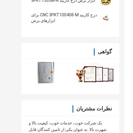
ابزار برش درج کاربید 3PKT1505M-R
درج کاربید CNC 3PKT100408-M برای
ابزارهای برش
گواهی
نظرات مشتریان
یک شرکت خوب، خدمات خوب، کیفیت بالا و
شهرت بالا. به عنوان یکی از تامین کنندگان قابل