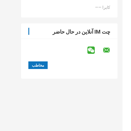
—— کایرا
چت IM آنلاین در حال حاضر