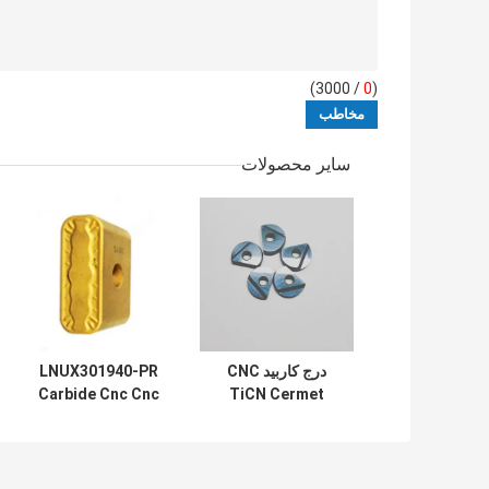
/ 3000)
0
(
سایر محصولات
درج کاربید CNC
LNUX301940-PR
Carbide Cnc Cnc
TiCN Cermet
Tools Machining
P3200-
D08/10/12/16 درج
the Hub
فرز توپ
Machining Heavy
Duty