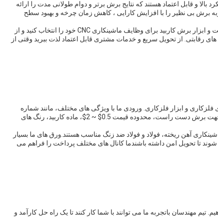
 سخت با عملکرد بالا و قابل اعتماد هستند که نتایج برش برتر و دوام طولانی مدت را ارائه
.فولاد یا فولاد ضد زنگ، ورودی های کربید CNC تجربه برش بی نظیر را با افزایش کارایی ، کاهش زمان چرخه و بهبود سطح
انتخاب CROSS CNC Carbide Inserts، تیغه های آلیاژ سخت و ابزار برش کاربید برای وظایف ماشینکاری CNC خود را انتخاب کنید و از
های رقابتی. از تحویل سریع و خدمات مشتری قابل اعتماد لذت ببرید وقتی از
هد سفارشی CNC Carbide ورودی برای فلزکاری و ابزار فلزکاری. ورودی ما با ویژگی های مختلف، مانند شماره
مدل TCMT090204-V، حداقل مقدار سفارش 100pcs،جهت برش دست راست، محدوده قیمت 0.5$ ~ 2$، ماده کاربید، رنگ های
 ماشینکاری آهن ریخته، فولاد و فولاد ضد زنگ مناسب هستند.ورق های ما بسیار
 شوند تا تحویل امن داشته باشندما کانال های مختلف پرداخت را فراهم می
 برای ورودی های کربید CNC ارائه می دهیم. تیم مهندسان باتجربه ما می توانند با شما کار کنند تا یک راه حل کارآمد و