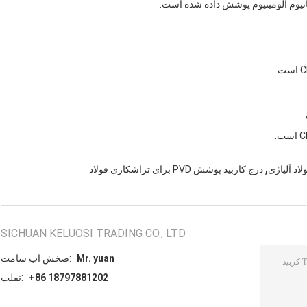
انیوم آلومینیوم پوشش داده شده است.
,
درج کاربید پوشش PVD برای تراشکاری فولاد
SICHUAN KELUOSI TRADING CO., LTD
Mr. yuan
تماس با شخص:
+86 18797881202
تلفن: