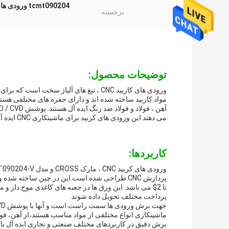
tcmt090204 ورودی های کربید cnc,ورودی های کربید cnc pvd,tcmt090204 ورودی های برش کاربید
برجسته:
توضیحات محصول:
ورودی های کاربید CNC ، تیغ های آلیاژ س
می دهند.این ورودی های کربید برای ماشینکاری CNC ایده آل هستند و ثبات برتر را ارائه می دهند، دقت و عملکرد برش صاف.
کاربردها:
پرداخت مختلف تحویل داده شوند.
ماشینکاری انواع مختلفی از مواد مناسب هستند،از آهن، فول
برش دقیق در کاربردهای مختلف صنعتی و تجاری ایده آل باش