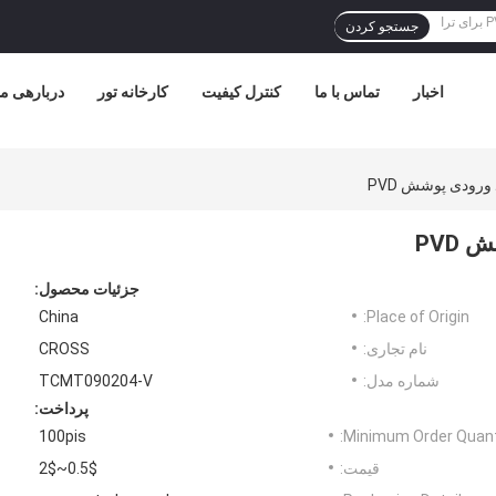
جستجو کردن
اخبار
تماس با ما
کنترل کیفیت
کارخانه تور
دربارهی ما
جزئیات محصول:
China
Place of Origin:
نام تجاری:
CROSS
شماره مدل:
TCMT090204-V
پرداخت:
100pis
Minimum Order Quanti
قیمت:
0.5$~2$