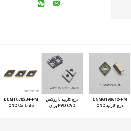
CNMG190612-PM
درج کاربید با روکش
DCMT070204-PM
درج کاربید CNC
PVD CVD برای
CNC Carbide
92HRC درج CNC
دستگاه CNC
Inserts CVD
Coating Carbide
ADMT1505PDTR-
CNMG
Tool Inserts
HM90