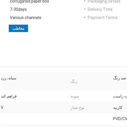
corrugated paper box
Packaging Details:
7-30days
Delivery Time:
Various channels
Payment Terms:
مخاطب
د ضد زنگ
سیاه، زرد
رنگ:
 راست
نمونه:
فراهم کند
کاربید
نوع شیار:
V
PVD/C