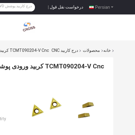
درخواست نقل قول
|
Persian
خانه
محصولات
درج کاربید CNC
TCMT090204-V Cnc کربید ورودی پوشش PVD
TCMT090204-V Cnc کربید ورودی پوشش PVD
ty: