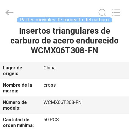
2026
Sichuan
keluosi
Trading
Co.,
Partes movibles de torneado del carburo
Ltd.
All
Insertos triangulares de
INICIO
Rights
Reserved.
carburo de acero endurecido
PRODUCTOS
WCMX06T308-FN
SOBRE
Lugar de
China
origen:
NOSOTROS
Nombre de la
cross
marca:
VISITA
Número de
WCMX06T308-FN
A
modelo:
LA
Cantidad de
50 PCS
FÁBRICA
orden mínima: