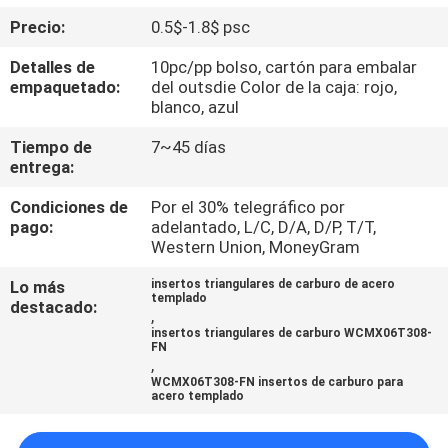
Precio:
0.5$-1.8$ psc
CONTROL
Detalles de
10pc/pp bolso, cartón para embalar
DE
empaquetado:
del outsdie Color de la caja: rojo,
blanco, azul
CALIDAD
Tiempo de
7~45 días
entrega:
CONTACTO
Condiciones de
Por el 30% telegráfico por
pago:
adelantado, L/C, D/A, D/P, T/T,
NOTICIAS
Western Union, MoneyGram
Lo más
insertos triangulares de carburo de acero
templado
MAPA
destacado:
,
insertos triangulares de carburo WCMX06T308-
DEL
FN
,
SITIO
WCMX06T308-FN insertos de carburo para
acero templado
PRIVACY