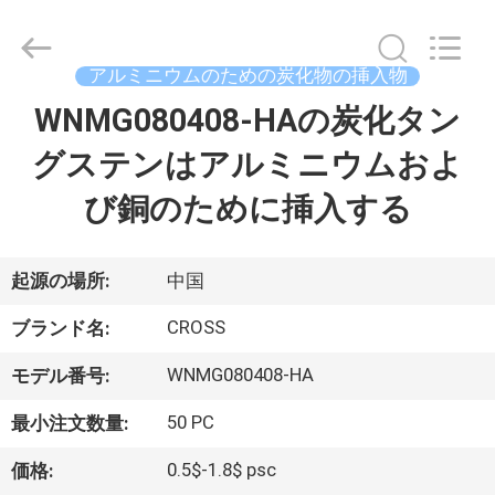
Copyright
©
2022
-
2026
アルミニウムのための炭化物の挿入物
Sichuan
keluosi
Trading
WNMG080408-HAの炭化タン
ホ
Co.,
Ltd.
All
グステンはアルミニウムおよ
ー
Rights
Reserved.
び銅のために挿入する
ム
製
起源の場所:
中国
品
CROSS
ブランド名:
WNMG080408-HA
モデル番号:
企
50 PC
最小注文数量:
業
0.5$-1.8$ psc
価格: