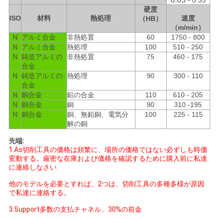
0.35
硬度
ISO
材料
熱処理
速度
（HB）
（m/min）
N
アルミ合金
非熱処置
60
1750 - 800
N
アルミ合金
熱処理
100
510 - 250
N
鋳造アルミの
非熱処置
75
460 - 175
合金
N
鋳造アルミの
熱処理
90
300 - 110
合金
N
銅合金
鉛の合金
110
610 - 205
N
銅合金
銅
90
310 -195
N
銅合金
銅、無鉛銅、電気分
100
225 - 115
解の銅
先端:
1.As切削工具の価格は頻繁に、場所の価格ではない必ずしも時価
変動する。厳密な在庫および価格を確認するために購入前に私達
に連絡しなさい
他のモデルを必要とすれば、2つは、切削工具の多種多様が原因
で私達に連絡する。
3.Support多数の支払チャネル、30%の前金