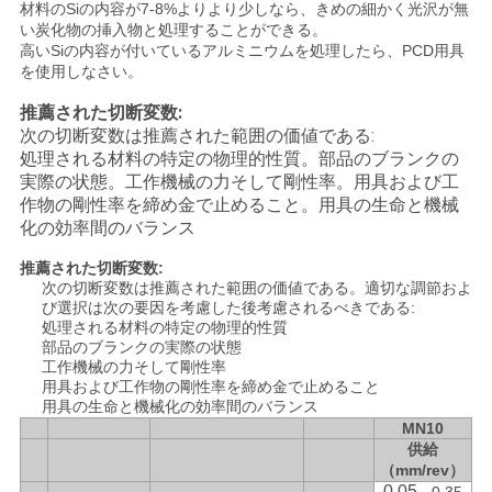
材料のSiの内容が7-8%よりより少しなら、きめの細かく光沢が無
い炭化物の挿入物と処理することができる。
高いSiの内容が付いているアルミニウムを処理したら、PCD用具
を使用しなさい。
推薦された切断変数:
次の切断変数は推薦された範囲の価値である:
処理される材料の特定の物理的性質。部品のブランクの
実際の状態。工作機械の力そして剛性率。用具および工
作物の剛性率を締め金で止めること。用具の生命と機械
化の効率間のバランス
推薦された切断変数:
次の切断変数は推薦された範囲の価値である。適切な調節およ
び選択は次の要因を考慮した後考慮されるべきである:
処理される材料の特定の物理的性質
部品のブランクの実際の状態
工作機械の力そして剛性率
用具および工作物の剛性率を締め金で止めること
用具の生命と機械化の効率間のバランス
MN10
供給
（mm/rev）
0.05 -