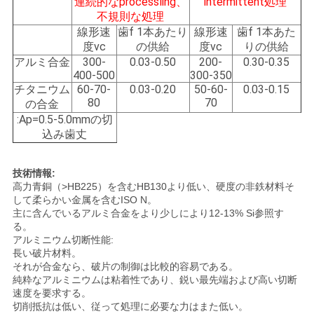
連続的なprocessling、
lntermittent処理
不規則な処理
線形速
歯f 1本あたり
線形速
歯f 1本あた
度vc
の供給
度vc
りの供給
アルミ合金
300-
0.03-0.50
200-
0.30-0.35
400-500
300-350
チタニウム
60-70-
0.03-0.20
50-60-
0.03-0.15
80
70
の合金
:Ap=0.5-5.0mmの切
込み歯丈
技術情報:
高力青銅（>HB225）を含むHB130より低い、硬度の非鉄材料そ
して柔らかい金属を含むISO N。
主に含んでいるアルミ合金をより少しにより12-13% Si参照す
る。
アルミニウム切断性能:
長い破片材料。
それが合金なら、破片の制御は比較的容易である。
純粋なアルミニウムは粘着性であり、鋭い最先端および高い切断
速度を要求する。
切削抵抗は低い、従って処理に必要な力はまた低い。