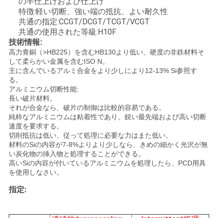
の半仕上げおよび仕上げ
特徴:軽い切断、強い端の抵抗、よい耐久性
共通の指定:CCGT/DCGT/TCGT/VCGT
地
共通の使用された等級:H10F
図
技術情報:
高力青銅（>HB225）を含むHB130より低い、硬度の非鉄材料そ
して柔らかい金属を含むISO N。
主に含んでいるアルミ合金をより少しにより12-13% Si参照す
PRIVACY
る。
アルミニウム切断性能:
POLICY
長い破片材料。
それが合金なら、破片の制御は比較的容易である。
純粋なアルミニウムは粘着性であり、鋭い最先端および高い切断
速度を要求する。
切削抵抗は低い、従って処理に必要な力はまた低い。
材料のSiの内容が7-8%よりより少しなら、きめの細かく光沢が無
い炭化物の挿入物と処理することができる。
高いSiの内容が付いているアルミニウムを処理したら、PCD用具
を使用しなさい。
指定: