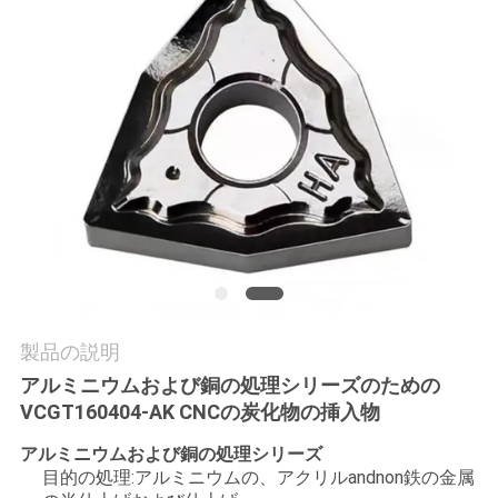
お
問
い
合
わ
せ
ニ
製品の説明
ュ
アルミニウムおよび銅の処理シリーズのための
VCGT160404-AK CNCの炭化物の挿入物
ー
アルミニウムおよび銅の処理シリーズ
ス
目的の処理:アルミニウムの、アクリルandnon鉄の金属