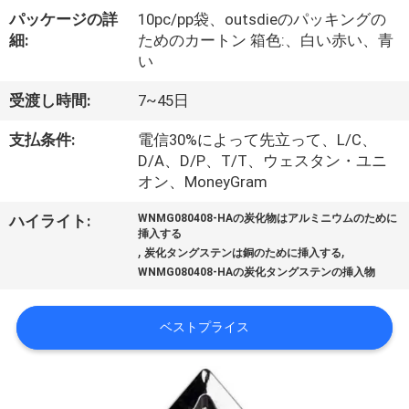
情
パッケージの詳
10pc/pp袋、outsdieのパッキングの
報
細:
ためのカートン 箱色:、白い赤い、青
い
会
受渡し時間:
7~45日
社
支払条件:
電信30%によって先立って、L/C、
D/A、D/P、T/T、ウェスタン・ユニ
案
オン、MoneyGram
内
ハイライト:
WNMG080408-HAの炭化物はアルミニウムのために
挿入する
,
,
炭化タングステンは銅のために挿入する
品
WNMG080408-HAの炭化タングステンの挿入物
質
ベストプライス
管
理