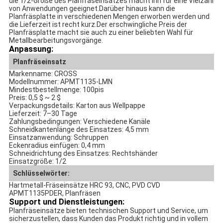
die 1/2-Größe des Planfräseinsatzes macht ihn für eine Vielzahl
von Anwendungen geeignet.Darüber hinaus kann die
Planfräsplatte in verschiedenen Mengen erworben werden und
die Lieferzeit ist recht kurz.Der erschwingliche Preis der
Planfräsplatte macht sie auch zu einer beliebten Wahl für
Metallbearbeitungsvorgänge.
Anpassung:
Planfräseinsatz
Markenname: CROSS
Modellnummer: APMT1135-LMN
Mindestbestellmenge: 100pis
Preis: 0,5 $ ~ 2 $
Verpackungsdetails: Karton aus Wellpappe
Lieferzeit: 7–30 Tage
Zahlungsbedingungen: Verschiedene Kanäle
Schneidkantenlänge des Einsatzes: 4,5 mm
Einsatzanwendung: Schruppen
Eckenradius einfügen: 0,4 mm
Schneidrichtung des Einsatzes: Rechtshänder
Einsatzgröße: 1/2
Schlüsselwörter:
Hartmetall-Fräseinsätze HRC 93, CNC, PVD CVD
APMT1135PDER, Planfräsen
Support und Dienstleistungen:
Planfräseinsätze bieten technischen Support und Service, um
sicherzustellen, dass Kunden das Produkt richtig und in vollem