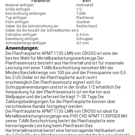
Parameter
Wert
Material einfügen
Hartmetall
Größe einfügen
1/2
Beschichtung einbringen
TiAlN
Typ einfügen
Planfräsen
Form einfügen
Quadrat
Geben Sie die Schnittrichtung ein
Rechte Hand
Geben Sie die Anzahl der Schneidkanten ein
4
Eckradius einfügen
0,4 mm
Bewerbung einfügen
Schruppen
Schneidenlänge einfügen
4,5 mm
Anwendungen:
Die Planfräsplatte APMT1135-LMN von CROSS ist eine der
besten Wahl für Metallbearbeitungswerkzeuge.Der
Planfräseinsatz besteht aus Hartmetall und ist für maximale
Leistung mit einer TiAlN-Beschichtung versehen.Mit der
Mindestbestellmenge von 100 pis und der Preisspanne von 0,5
bis 2 US-Dollar ist die Planfräsplatte auch recht
erschwinglich.Der Planfräseinsatz eignet sich für
Schruppanwendungen und ist in der Größe 1/2 erhältlich.Die
Verpackung für den Planfräseinsatz ist ein Karton aus
Wellpappe und die Lieferzeit beträgt 7–30 Tage.Die
Zahlungsbedingungen für die Planfräsplatte können über
verschiedene Kanäle festgelegt werden.
Die Planfräsplatte APMT1135-LMN von CROSS ist ideal für
Metallbearbeitungsvorgänge wie PVD CVD APMT1135PDER.Mit
seiner TiAlN-Beschichtung bietet die Planfräsplatte eine
hervorragende Leistung beim Planfräsen.Das
Hartmetallmaterial bietet eine hervorragende Haltbarkeit und