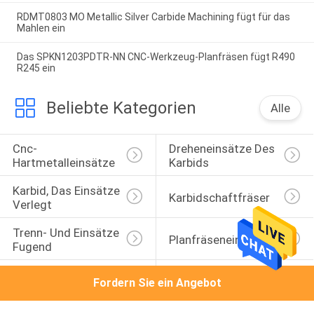
RDMT0803 MO Metallic Silver Carbide Machining fügt für das
Mahlen ein
Das SPKN1203PDTR-NN CNC-Werkzeug-Planfräsen fügt R490
R245 ein
Beliebte Kategorien
Alle
Cnc-
Dreheneinsätze Des 
Hartmetalleinsätze
Karbids
Karbid, Das Einsätze 
Karbidschaftfräser
Verlegt
Trenn- Und Einsätze 
Planfräseneinsatz
Fugend
Hartmetalleinsätze 
Hohe Zufuhr-
Fordern Sie ein Angebot
Für Aluminium
Prägeeinsätze