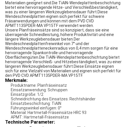
Materialien geeignet sind.Die TiAlN-Wendeplattenbeschichtung
bietet eine hervorragende Hitze- und Verschleißbeständigkeit,
was zu einer längeren Werkzeuglebensdauer führt.Diese
Wendeschneidplatten eignen sich perfekt für schwere
Fräsanwendungen und können mit dem PVD CVD
APMT1135PDER-MA VP15TF verwendet werden.
Unsere Planfräseinsätze sind so konzipiert, dass sie eine
überragende Schneidleistung, höhere Produktivität und eine
längere Werkzeuglebensdauer bieten.Der
Wendeschneidplattenfreiwinkel von 7° und der
Wendeschneidplatteneckenradius von 0,4 mm sorgen für eine
hervorragende Spankontrolle und hervorragende
Oberflächengüten.Die TiAlN-Wendeplattenbeschichtung bietet
hervorragende Verschleiß- und Hitzebeständigkeit, was zu einer
längeren Werkzeuglebensdauer führt.Diese Einsätze eignen
sich für eine Vielzahl von Materialien und eignen sich perfekt für
den PVD CVD APMT1135PDER-MA VP15TF.
Merkmale:
Produktname: Planfräseinsatz
Einsatzanwendung: Schruppen
Einsatzgröße: 1/2
Schneidrichtung des Einsatzes: Rechtshänder
Einsatzbeschichtung: TiAlN
Führungswinkel einfügen: 0°
Material: Hartmetall-Fräseinsätze HRC 93
APMT: Hartmetall-Fräseinsätze
Technische Parameter: