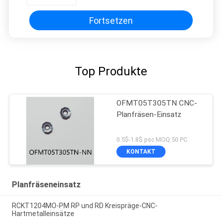
Fortsetzen
Top Produkte
OFMT05T305TN CNC-
Planfräsen-Einsatz
0.5$-1.8$ psc MOQ:50 PC
KONTAKT
Planfräseneinsatz
RCKT1204MO-PM RP und RD Kreispräge-CNC-
Hartmetalleinsätze