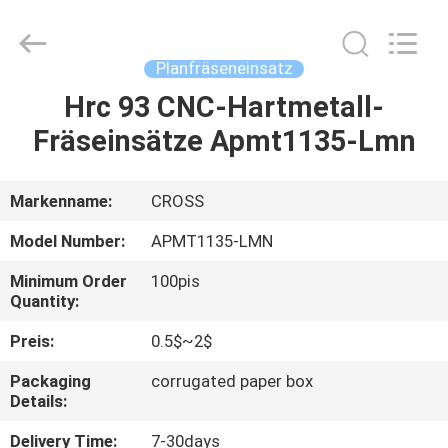
keluosi
Trading
Co.,
Ltd.
All
Planfräseneinsatz
Rights
Reserved.
Hrc 93 CNC-Hartmetall-
STARTSEITE
Fräseinsätze Apmt1135-Lmn
PRODUKTE
Markenname:
CROSS
ÜBER
Model Number:
APMT1135-LMN
UNS
Minimum Order
100pis
Quantity:
FABRIK
Preis:
0.5$~2$
TOUR
Packaging
corrugated paper box
Details:
QUALITÄTSKONTROLLE
Delivery Time:
7-30days