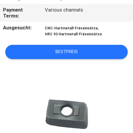
Payment
Various channels
KONTAKT
Terms:
Ausgesucht:
,
CNC-Hartmetall-Fräseinsätze
NACHRICHTEN
HRC 93 Hartmetall-Fräseinsätze
SITEMAP
BESTPREIS
PRIVACY
POLICY