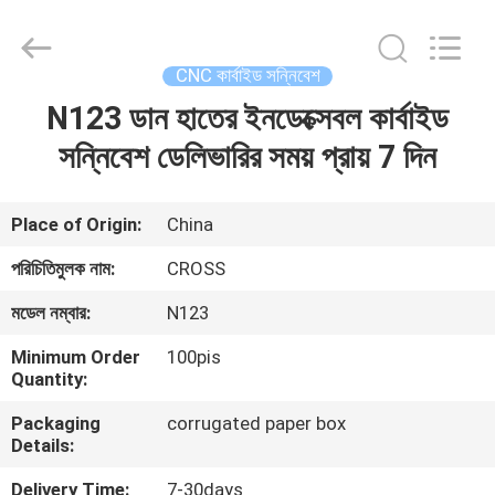
Sichuan
keluosi
Trading
Co.,
Ltd.
CNC কার্বাইড সন্নিবেশ
All
Rights
Reserved.
N123 ডান হাতের ইনডেক্সেবল কার্বাইড
বাড়ি
সন্নিবেশ ডেলিভারির সময় প্রায় 7 দিন
পণ্য
Place of Origin:
China
আমাদের
পরিচিতিমুলক নাম:
CROSS
সম্পর্কে
মডেল নম্বার:
N123
Minimum Order
100pis
কারখানা
Quantity:
ভ্রমণ
Packaging
corrugated paper box
Details:
মান
Delivery Time:
7-30days