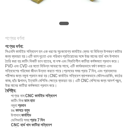
POLICY
পণ্যের বর্ণনা
পণ্যের বর্ণনা:
সিএনসি কার্বাইড সন্নিবেশ হল এক ধরণের সূচকযোগ্য কার্বাইড ব্লেড যা বিভিন্ন উপকরণ কাটার
জন্য ব্যবহৃত হয়।এটি ভাল দৃঢ়তা এবং পরিধান প্রতিরোধের সঙ্গে উচ্চ মানের হার্ড খাদ উপাদান
তৈরি করা হয়.কাটিং দিকটি ডান হাতের, যা দক্ষ এবং স্থিতিশীল কাটিয়া কর্মক্ষমতা প্রদান করে।
PVD এবং CVD এর মতো বিভিন্ন আবরণের সাথে, এটি কার্যকরভাবে ঘর্ষণ কমাতে এবং
সন্নিবেশের পরিষেবা জীবন উন্নত করতে পারে।প্রসবের সময় প্রায় 7 দিন, এবং গ্রাহকদের
পরীক্ষার জন্য নমুনা প্রদান করা হয়।CNC কার্বাইড সন্নিবেশ ব্যাপকভাবে মেটালওয়ার্কিং, কাঠের
কাজ, ছাঁচ উত্পাদন, ইত্যাদি মেশিনিং ক্ষেত্রে ব্যবহৃত হয়। এটি CNC মেশিনের জন্য আদর্শ পছন্দ,
উচ্চ মানের কাটিয়া কর্মক্ষমতা প্রদান করে।
বৈশিষ্ট্য:
পণ্যের নাম:
CNC কার্বাইড সন্নিবেশ
কাটিং দিক:
ডান হাত
নমুনা:
প্রদান
রঙ:
কালচে হলুদ
উপাদান:
কার্বাইড
ডেলিভারি সময়:
প্রায় 7 দিন
CNC হার্ড খাদ কাটিয়া সন্নিবেশ