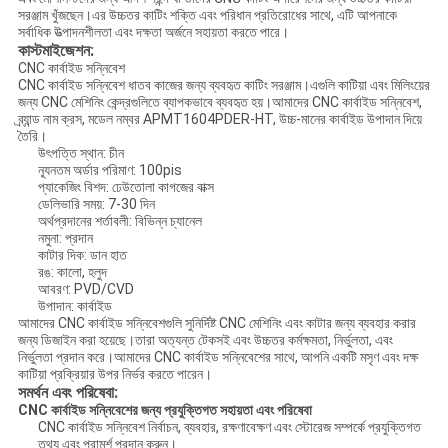
সরঞ্জাম খুঁজছেন।এর উচ্চতর কাটিং শক্তি এবং পরিধান প্রতিরোধের সাথে, এটি আপনাকে
সর্বাধিক উত্পাদনশীলতা এবং দক্ষতা অর্জনে সহায়তা করতে পারে।
কাস্টমাইজেশন:
CNC কার্বাইড সন্নিবেশ
CNC কার্বাইড সন্নিবেশ ধাতব কাজের জন্য ব্যবহৃত কাটিং সরঞ্জাম।এগুলি কাটিয়া এবং মিলিংয়ের
জন্য CNC মেশিনিং কেন্দ্রগুলিতে ব্যাপকভাবে ব্যবহৃত হয়।আমাদের CNC কার্বাইড সন্নিবেশ,
ব্র্যান্ড নাম ক্রস, মডেল নম্বর APMT1604PDER-HT, উচ্চ-মানের কার্বাইড উপাদান দিয়ে
তৈরি।
উৎপত্তি স্থান: চীন
ন্যূনতম অর্ডার পরিমাণ: 100pis
প্যাকেজিং বিশদ: ঢেউতোলা কাগজের বাক্স
ডেলিভারি সময়: 7-30 দিন
অর্থপ্রদানের শর্তাবলী: বিভিন্ন চ্যানেল
নমুনা: প্রদান
কাটার দিক: ডান হাত
রঙ: কালো, হলুদ
আবরণ: PVD/CVD
উপাদান: কার্বাইড
আমাদের CNC কার্বাইড সন্নিবেশগুলি সুনির্দিষ্ট CNC মেশিনিং এবং কাটার জন্য ব্যবহার করার
জন্য ডিজাইন করা হয়েছে।তারা অত্যন্ত টেকসই এবং উচ্চতর কর্মক্ষমতা, নির্ভুলতা, এবং
নির্ভুলতা প্রদান করে।আমাদের CNC কার্বাইড সন্নিবেশের সাথে, আপনি একটি মসৃণ এবং দক্ষ
কাটিয়া প্রক্রিয়ার উপর নির্ভর করতে পারেন।
সমর্থন এবং পরিষেবা:
CNC কার্বাইড সন্নিবেশের জন্য প্রযুক্তিগত সহায়তা এবং পরিষেবা
CNC কার্বাইড সন্নিবেশ নির্বাচন, ব্যবহার, রক্ষণাবেক্ষণ এবং স্টোরেজ সম্পর্কে প্রযুক্তিগত
তথ্য এবং পরামর্শ প্রদান করুন।