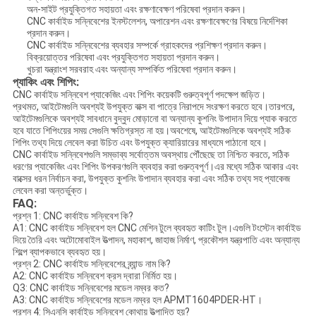
অন-সাইট প্রযুক্তিগত সহায়তা এবং রক্ষণাবেক্ষণ পরিষেবা প্রদান করুন।
CNC কার্বাইড সন্নিবেশের ইনস্টলেশন, অপারেশন এবং রক্ষণাবেক্ষণের বিষয়ে নির্দেশিকা
প্রদান করুন।
CNC কার্বাইড সন্নিবেশের ব্যবহার সম্পর্কে গ্রাহকদের প্রশিক্ষণ প্রদান করুন।
বিক্রয়োত্তর পরিষেবা এবং প্রযুক্তিগত সহায়তা প্রদান করুন।
খুচরা যন্ত্রাংশ সরবরাহ এবং অন্যান্য সম্পর্কিত পরিষেবা প্রদান করুন।
প্যাকিং এবং শিপিং:
CNC কার্বাইড সন্নিবেশ প্যাকেজিং এবং শিপিং কয়েকটি গুরুত্বপূর্ণ পদক্ষেপ জড়িত।
প্রথমত, আইটেমগুলি অবশ্যই উপযুক্ত বাক্স বা পাত্রে নিরাপদে সংরক্ষণ করতে হবে।তারপরে,
আইটেমগুলিকে অবশ্যই সাবধানে বুদ্বুদ মোড়ানো বা অন্যান্য কুশনিং উপাদান দিয়ে প্যাক করতে
হবে যাতে শিপিংয়ের সময় সেগুলি ক্ষতিগ্রস্ত না হয়।অবশেষে, আইটেমগুলিকে অবশ্যই সঠিক
শিপিং তথ্য দিয়ে লেবেল করা উচিত এবং উপযুক্ত ক্যারিয়ারের মাধ্যমে পাঠানো হবে।
CNC কার্বাইড সন্নিবেশগুলি সম্ভাব্য সর্বোত্তম অবস্থায় পৌঁছেছে তা নিশ্চিত করতে, সঠিক
ধরণের প্যাকেজিং এবং শিপিং উপকরণগুলি ব্যবহার করা গুরুত্বপূর্ণ।এর মধ্যে সঠিক আকার এবং
বাক্সের ধরন নির্বাচন করা, উপযুক্ত কুশনিং উপাদান ব্যবহার করা এবং সঠিক তথ্য সহ প্যাকেজ
লেবেল করা অন্তর্ভুক্ত।
FAQ:
প্রশ্ন 1: CNC কার্বাইড সন্নিবেশ কি?
A1: CNC কার্বাইড সন্নিবেশ হল CNC মেশিন টুলে ব্যবহৃত কাটিং টুল।এগুলি টংস্টেন কার্বাইড
দিয়ে তৈরি এবং অটোমোবাইল উত্পাদন, মহাকাশ, জাহাজ নির্মাণ, প্রকৌশল যন্ত্রপাতি এবং অন্যান্য
শিল্পে ব্যাপকভাবে ব্যবহৃত হয়।
প্রশ্ন 2: CNC কার্বাইড সন্নিবেশের ব্র্যান্ড নাম কি?
A2: CNC কার্বাইড সন্নিবেশ ক্রস দ্বারা নির্মিত হয়।
Q3: CNC কার্বাইড সন্নিবেশের মডেল নম্বর কত?
A3: CNC কার্বাইড সন্নিবেশের মডেল নম্বর হল APMT1604PDER-HT।
প্রশ্ন 4: সিএনসি কার্বাইড সন্নিবেশ কোথায় উত্পাদিত হয়?