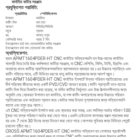
কার্বাইড কাটার সরঞ্জাম
প্রযুক্তিগত পরামিতি:
প্যারামিটার
স্পেসিফিকেশন
উপাদান
কার্বাইড
কাটিং দিক
ডান হাত
আবরণ
পিভিডি/সিভিডি
নমুনা
প্রদান
রঙ
কালচে হলুদ
ডেলিভারি সময়
প্রায় 7 দিন
ইনডেক্সেবল হার্ড খাদ ব্লেড
কার্বাইড কাটার সরঞ্জাম
ইনডেক্সেবল হার্ড খাদ ব্লেড
হার্ড খাদ কাটার
অ্যাপ্লিকেশন:
ক্রস APMT1604PDER-HT CNC কার্বাইড সন্নিবেশগুলি হল উচ্চ-মানের কার্বাইড
সামগ্রী দিয়ে তৈরি উচ্চ-কর্মক্ষমতা কাটিয়া সরঞ্জাম, যা CNC মেশিনিং, মিলিং, টার্নিং, ড্রিলিং এবং
অন্যান্য ধাতব কাটিয়া অ্যাপ্লিকেশনগুলিতে ব্যাপকভাবে ব্যবহৃত হয়।এর উচ্চতর স্থায়িত্ব এবং
কাটিং শক্তির সাথে, এটি বিভিন্ন ধরণের ধাতু কাটার প্রয়োজনের জন্য আদর্শ পছন্দ।
ক্রস APMT1604PDER-HT CNC কার্বাইড ইনসার্টে উন্নত পরিধান প্রতিরোধের এবং
দীর্ঘ পরিষেবা জীবনের জন্য একটি PVD/CVD আবরণ রয়েছে।কাটিং প্রান্তটি ডান-হাতের
কাটিং দিক দিয়ে ডিজাইন করা হয়েছে, যা বর্ধিত কাটিয়া নির্ভুলতা এবং উচ্চ উত্পাদনশীলতার জন্য
অনুমতি দেয়।ব্যবহৃত উপাদান হল কার্বাইড, যা দক্ষ কাটিং অপারেশনের জন্য উচ্চতর পরিধান
প্রতিরোধের এবং কঠোরতা প্রদান করে।কাটার সময় উন্নত দৃশ্যমানতার জন্য সন্নিবেশগুলি
কালো এবং হলুদ রঙে আসে।
এই CNC সন্নিবেশগুলি ইনস্টল করা এবং ব্যবহার করা সহজ, এবং সর্বনিম্ন অর্ডার পরিমাণ 100
টুকরা সহ বাল্ক পরিমাণে অর্ডার করা যেতে পারে।এগুলি ঢেউতোলা কাগজের বাক্সে প্যাকেজ করা
হয় এবং 7 থেকে 30 দিনের মধ্যে বিতরণ করা যেতে পারে।আপনার সুবিধার জন্য বিভিন্ন পেমেন্ট
চ্যানেল গৃহীত হয়।
CROSS APMT1604PDER-HT CNC কার্বাইড সন্নিবেশ হল পেশাদার প্রকৌশলী
এবং মেশিনিস্টদের জন্য আদর্শ পছন্দ যা তাদের CNC কাটিং অপারেশনের জন্য উচ্চতর কাটিয়া