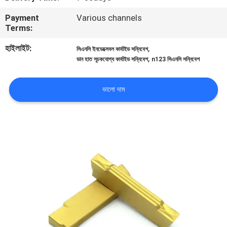
নিয়ন্ত্রণ
Payment
Various channels
Terms:
আমাদের
হাইলাইট:
,
সিএনসি ইনডেক্সেবল কার্বাইড সন্নিবেশ
,
সাথে
ডান হাত সূচকযোগ্য কার্বাইড সন্নিবেশ
n123 সিএনসি সন্নিবেশ
যোগাযোগ
ভালো দাম
করুন
খবর
সাইট
ম্যাপ
PRIVACY