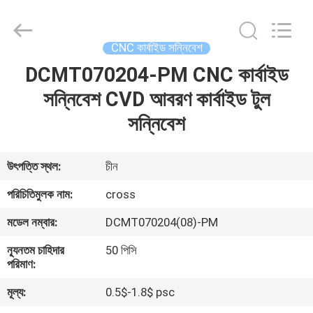
Sichuan
keluosi
Trading
Co.,
Ltd.
CNC কার্বাইড সন্নিবেশ
All
Rights
Reserved.
DCMT070204-PM CNC কার্বাইড
বাড়ি
সন্নিবেশ CVD আবরণ কার্বাইড টুল
পণ্য
সন্নিবেশ
আমাদের
উৎপত্তি স্থল:
চীন
সম্পর্কে
পরিচিতিমুলক নাম:
cross
মডেল নম্বার:
DCMT070204(08)-PM
কারখানা
ন্যূনতম চাহিদার
50 পিসি
ভ্রমণ
পরিমাণ:
মূল্য:
0.5$-1.8$ psc
মান