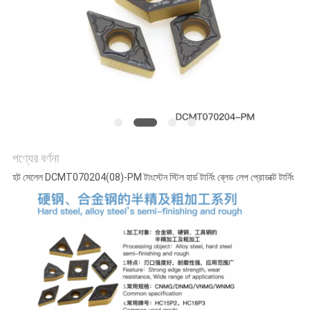
POLICY
পণ্যের বর্ণনা
হট সেলেল DCMT070204(08)-PM টাংস্টেন স্টিল হার্ড টার্নিং ব্লেড লেপ প্রোডাক্ট টার্নিং