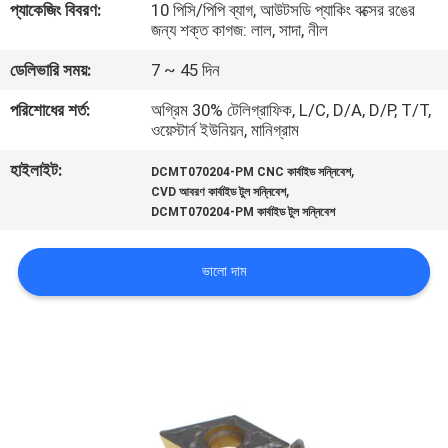
প্যাকেজিং বিবরণ:
10 পিসি/পিপি ব্যাগ, আউটসডি প্যাকিং বক্সের রঙের
নিয়ন্ত্রণ
জন্য শক্ত কাগজ: লাল, সাদা, নীল
ডেলিভারি সময়:
7 ~ 45 দিন
আমাদের
পরিশোধের শর্ত:
অগ্রিম 30% টেলিগ্রাফিক, L/C, D/A, D/P, T/T,
সাথে
ওয়েস্টার্ন ইউনিয়ন, মানিগ্রাম
যোগাযোগ
হাইলাইট:
,
DCMT070204-PM CNC কার্বাইড সন্নিবেশ
করুন
,
CVD আবরণ কার্বাইড টুল সন্নিবেশ
DCMT070204-PM কার্বাইড টুল সন্নিবেশ
খবর
ভালো দাম
সাইট
ম্যাপ
PRIVACY