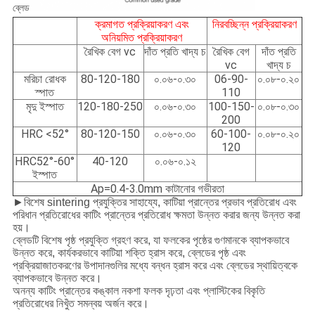
ব্লেড
ক্রমাগত প্রক্রিয়াকরণ এবং
নিরবচ্ছিন্ন প্রক্রিয়াকরণ
অনিয়মিত প্রক্রিয়াকরণ
রৈখিক বেগ vc
দাঁত প্রতি খাদ্য চ
রৈখিক বেগ
দাঁত প্রতি
vc
খাদ্য চ
মরিচা রোধক
80-120-180
০.০৬-০.৩০
06-90-
০.০৮-০.২০
স্পাত
110
মৃদু ইস্পাত
120-180-250
০.০৬-০.৩০
100-150-
০.০৮-০.৩০
200
HRC <52°
80-120-150
০.০৬-০.৩০
60-100-
০.০৮-০.২০
120
HRC52°-60°
40-120
০.০৬-০.১২
ইস্পাত
Ap=0.4-3.0mm কাটানোর গভীরতা
►
বিশেষ sintering প্রযুক্তির সাহায্যে, কাটিয়া প্রান্তের প্রভাব প্রতিরোধ এবং
পরিধান প্রতিরোধের কাটিং প্রান্তের প্রতিরোধ ক্ষমতা উন্নত করার জন্য উন্নত করা
হয়।
ব্লেডটি বিশেষ পৃষ্ঠ প্রযুক্তি গ্রহণ করে, যা ফলকের পৃষ্ঠের গুণমানকে ব্যাপকভাবে
উন্নত করে, কার্যকরভাবে কাটিয়া শক্তি হ্রাস করে, ব্লেডের পৃষ্ঠ এবং
প্রক্রিয়াজাতকরণের উপাদানগুলির মধ্যে বন্ধন হ্রাস করে এবং ব্লেডের স্থায়িত্বকে
ব্যাপকভাবে উন্নত করে।
অনন্য কাটিং প্রান্তের কঙ্কাল নকশা ফলক দৃঢ়তা এবং প্লাস্টিকের বিকৃতি
প্রতিরোধের নিখুঁত সমন্বয় অর্জন করে।