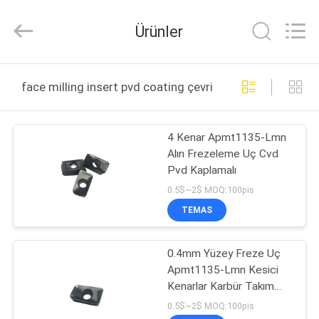
Sichuan
keluosi
Trading
Ürünler
Co.,
Ltd.
All
Rights
Reserved.
ANA
face milling insert pvd coating çevrimiçi üretim
SAYFA
4 Kenar Apmt1135-Lmn
ÜRÜNLER
Alın Frezeleme Uç Cvd
Pvd Kaplamalı
HAKKIMIZDA
0.5$~2$ MOQ:100pis
TEMAS
FABRIKA
0.4mm Yüzey Freze Uç
TURU
Apmt1135-Lmn Kesici
Kenarlar Karbür Takım
KALITE
Uçları Cnc
0.5$~2$ MOQ:100pis