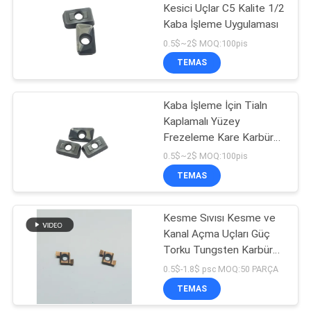
Kesici Uçlar C5 Kalite 1/2
Kaba İşleme Uygulaması
0.5$~2$ MOQ:100pis
TEMAS
Kaba İşleme İçin Tialn
Kaplamalı Yüzey
Frezeleme Kare Karbür
Uçlar
0.5$~2$ MOQ:100pis
TEMAS
Kesme Sıvısı Kesme ve
Kanal Açma Uçları Güç
Torku Tungsten Karbür
Uçlar
0.5$-1.8$ psc MOQ:50 PARÇA
TEMAS