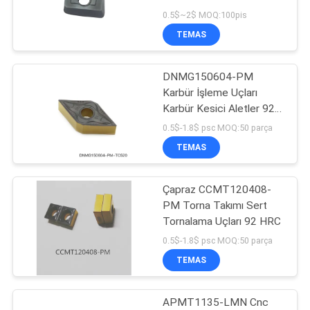
0.5$~2$ MOQ:100pis
TEMAS
DNMG150604-PM
Karbür İşleme Uçları
Karbür Kesici Aletler 92
HRC
0.5$-1.8$ psc MOQ:50 parça
TEMAS
Çapraz CCMT120408-
PM Torna Takımı Sert
Tornalama Uçları 92 HRC
0.5$-1.8$ psc MOQ:50 parça
TEMAS
APMT1135-LMN Cnc