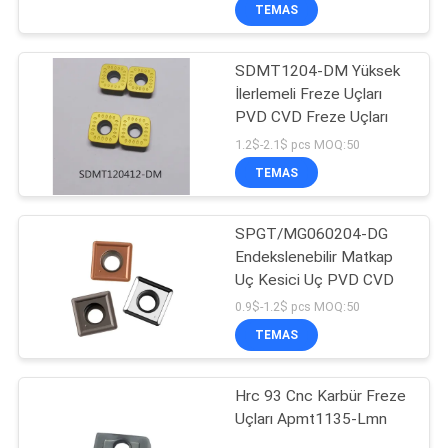
KONTROL
TEMAS
SDMT1204-DM Yüksek
BIZE
İlerlemeli Freze Uçları
ULAŞIN
PVD CVD Freze Uçları
1.2$-2.1$ pcs MOQ:50
HABERLER
TEMAS
SITE
SPGT/MG060204-DG
Endekslenebilir Matkap
HARITASI
Uç Kesici Uç PVD CVD
0.9$-1.2$ pcs MOQ:50
PRIVACY
TEMAS
POLICY
Hrc 93 Cnc Karbür Freze
Uçları Apmt1135-Lmn