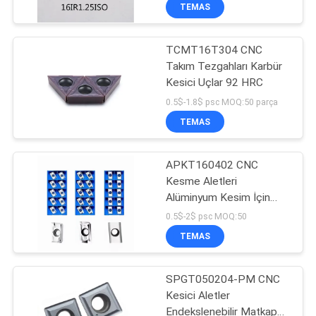
KONTROL
TEMAS
TCMT16T304 CNC
BIZE
Takım Tezgahları Karbür
ULAŞIN
Kesici Uçlar 92 HRC
0.5$-1.8$ psc MOQ:50 parça
HABERLER
TEMAS
SITE
APKT160402 CNC
Kesme Aletleri
HARITASI
Alüminyum Kesim İçin
Uçlar
0.5$-2$ psc MOQ:50
PRIVACY
TEMAS
POLICY
SPGT050204-PM CNC
Kesici Aletler
Endekslenebilir Matkap