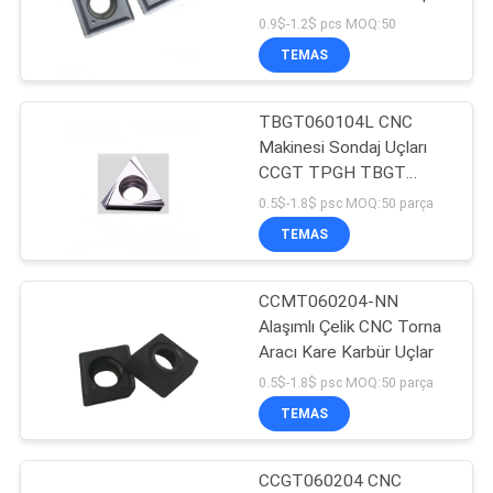
Ucu HRC 93
0.9$-1.2$ pcs MOQ:50
TEMAS
TBGT060104L CNC
Makinesi Sondaj Uçları
CCGT TPGH TBGT
WBGT
0.5$-1.8$ psc MOQ:50 parça
TEMAS
CCMT060204-NN
Alaşımlı Çelik CNC Torna
Aracı Kare Karbür Uçlar
0.5$-1.8$ psc MOQ:50 parça
TEMAS
CCGT060204 CNC