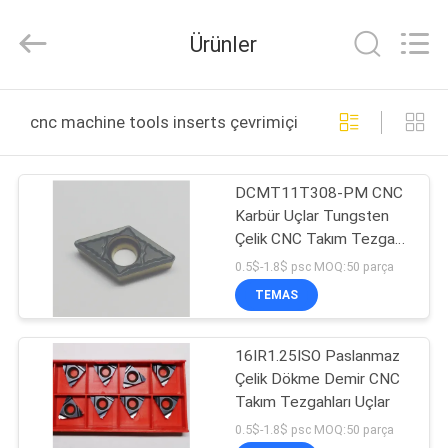
Sichuan
keluosi
Trading
Ürünler
Co.,
Ltd.
All
Rights
Reserved.
ANA
cnc machine tools inserts çevrimiçi üretim
SAYFA
DCMT11T308-PM CNC
ÜRÜNLER
Karbür Uçlar Tungsten
Çelik CNC Takım Tezgahı
HAKKIMIZDA
Ekleme
0.5$-1.8$ psc MOQ:50 parça
TEMAS
FABRIKA
16IR1.25ISO Paslanmaz
TURU
Çelik Dökme Demir CNC
Takım Tezgahları Uçlar
KALITE
0.5$-1.8$ psc MOQ:50 parça