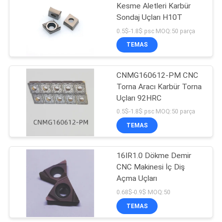
Kesme Aletleri Karbür
Sondaj Uçları H10T
0.5$-1.8$ psc MOQ:50 parça
TEMAS
CNMG160612-PM CNC
Torna Aracı Karbür Torna
Uçları 92HRC
0.5$-1.8$ psc MOQ:50 parça
TEMAS
16IR1.0 Dökme Demir
CNC Makinesi İç Diş
Açma Uçları
0.68$-0.9$ MOQ:50
TEMAS