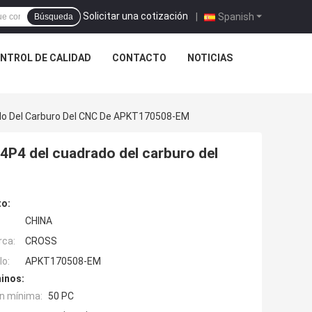
Solicitar una cotización
|
Spanish
Búsqueda
NTROL DE CALIDAD
CONTACTO
NOTICIAS
o Del Carburo Del CNC De APKT170508-EM
P4 del cuadrado del carburo del
to:
CHINA
rca:
CROSS
o:
APKT170508-EM
inos:
n mínima:
50 PC