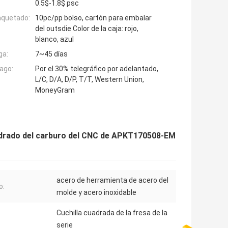
0.5$-1.8$ psc
aquetado:
10pc/pp bolso, cartón para embalar
del outsdie Color de la caja: rojo,
blanco, azul
ga:
7~45 días
ago:
Por el 30% telegráfico por adelantado,
L/C, D/A, D/P, T/T, Western Union,
MoneyGram
rado del carburo del CNC de APKT170508-EM
acero de herramienta de acero del
o:
molde y acero inoxidable
Cuchilla cuadrada de la fresa de la
serie