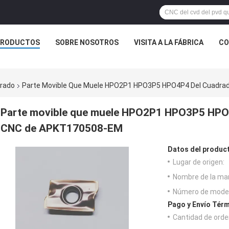
PRODUCTOS
SOBRE NOSOTROS
VISITA A LA FÁBRICA
CO
drado
Parte Movible Que Muele HPO2P1 HPO3P5 HPO4P4 Del Cuadrad
Parte movible que muele HPO2P1 HPO3P5 HPO4
CNC de APKT170508-EM
Datos del produc
Lugar de origen:
Nombre de la ma
Número de model
Pago y Envío Térm
Cantidad de orde