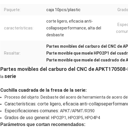
Paquete:
caja 10pcs/plastic
Grado
corte ligero, eficacia anti-
Espec
características:
collapseperformance, alta del
comun
desbaste
Partes movibles del carburo del CNC de 
Resaltar:
Parte movible que muele HPO2P1 del cuad
Parte movible que muele del cuadrado d
Partes movibles
del carburo del CNC de
APKT170508
serie
la
Cuchilla cuadrada de la fresa de la serie:
Proceso del objeto: Desbaste del acero de herramienta de acero del
Características: corte ligero, eficacia anti-collapseperforman
Especificaciones comunes:
APKT/APMT/R390
Grados de uso general:
HPO2P1, HPO3P5, HPO4P4
Parámetros que cortan recomendados: