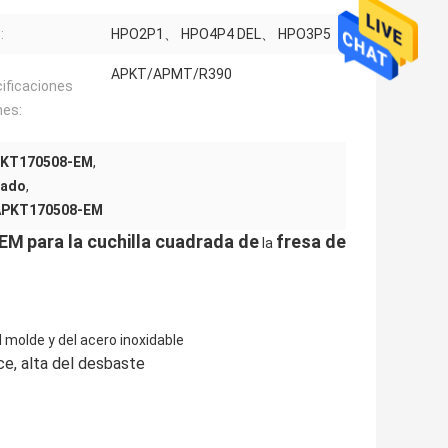
:
HPO2P1、 HPO4P4 DEL、 HPO3P5
APKT/APMT/R390
ificaciones
es:
APKT170508-EM
,
rado
,
e APKT170508-EM
-EM
para
la cuchilla cuadrada de
fresa de
la
 molde y del acero inoxidable
ce, alta del desbaste