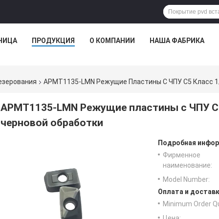
НИЦА
ПРОДУКЦИЯ
О КОМПАНИИ
НАША ФАБРИКА
езерования
APMT1135-LMN Режущие Пластины С ЧПУ C5 Класс 1
APMT1135-LMN Режущие пластины с ЧПУ C5
черновой обработки
Подробная инфор
Фирменное
наименование:
Model Number:
Оплата и доставк
Minimum Order Qu
Цена: