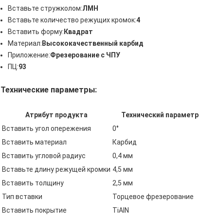
Вставьте стружколом:
ЛМН
Вставьте количество режущих кромок:
4
Вставить форму:
Квадрат
Материал:
Высококачественный карбид
Приложение:
Фрезерование с ЧПУ
ПЦ:
93
Технические параметры:
Атрибут продукта
Технический параметр
Вставить угол опережения
0°
Вставить материал
Карбид
Вставить угловой радиус
0,4 мм
Вставьте длину режущей кромки
4,5 мм
Вставить толщину
2,5 мм
Тип вставки
Торцевое фрезерование
Вставить покрытие
TiAlN