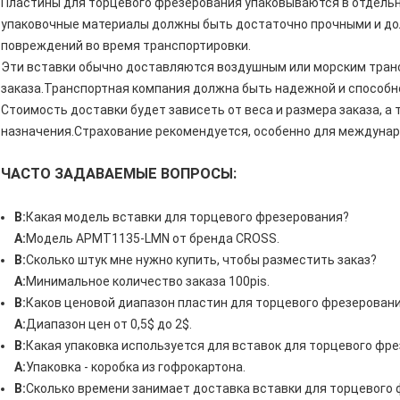
Пластины для торцевого фрезерования упаковываются в отдель
упаковочные материалы должны быть достаточно прочными и до
повреждений во время транспортировки.
Эти вставки обычно доставляются воздушным или морским транс
заказа.Транспортная компания должна быть надежной и способ
Стоимость доставки будет зависеть от веса и размера заказа, а
назначения.Страхование рекомендуется, особенно для междунар
ЧАСТО ЗАДАВАЕМЫЕ ВОПРОСЫ:
В:
Какая модель вставки для торцевого фрезерования?
А:
Модель APMT1135-LMN от бренда CROSS.
В:
Сколько штук мне нужно купить, чтобы разместить заказ?
А:
Минимальное количество заказа 100pis.
В:
Каков ценовой диапазон пластин для торцевого фрезерован
А:
Диапазон цен от 0,5$ до 2$.
В:
Какая упаковка используется для вставок для торцевого фр
А:
Упаковка - коробка из гофрокартона.
В:
Сколько времени занимает доставка вставки для торцевого