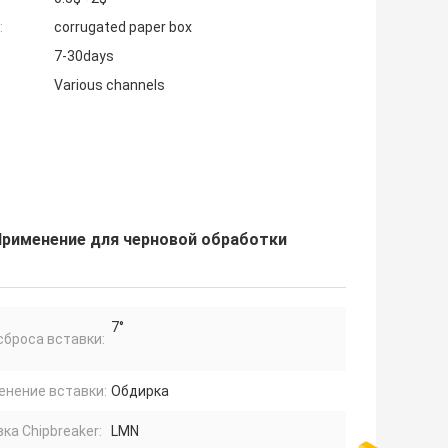
:
corrugated paper box
7-30days
Various channels
Применение для черновой обработки
7°
сброса вставки:
енение вставки:
Обдирка
ка Chipbreaker:
LMN