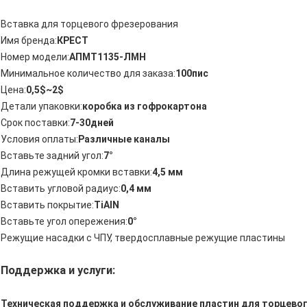
Вставка для торцевого фрезерования
Имя бренда:
КРЕСТ
Номер модели:
АПМТ1135-ЛМН
Минимальное количество для заказа:
100пис
Цена:
0,5$~2$
Детали упаковки:
коробка из гофрокартона
Срок поставки:
7-30дней
Условия оплаты:
Различные каналы
Вставьте задний угол:
7°
Длина режущей кромки вставки:
4,5 мм
Вставить угловой радиус:
0,4 мм
Вставить покрытие:
TiAlN
Вставьте угол опережения:
0°
Режущие насадки с ЧПУ, твердосплавные режущие пластины
Поддержка и услуги:
Техническая поддержка и обслуживание пластин для торцево