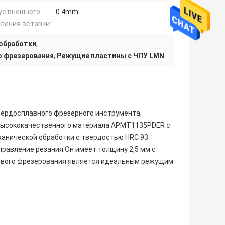
ус внешнего
0.4mm
гления вставки:
 обработки
,
о фрезерования
,
Режущие пластины с ЧПУ LMN
вердосплавного фрезерного инструмента,
з высококачественного материала APMT1135PDER с
анической обработки с твердостью HRC 93.
равление резания.Он имеет толщину 2,5 мм с
рцевого фрезерования является идеальным режущим