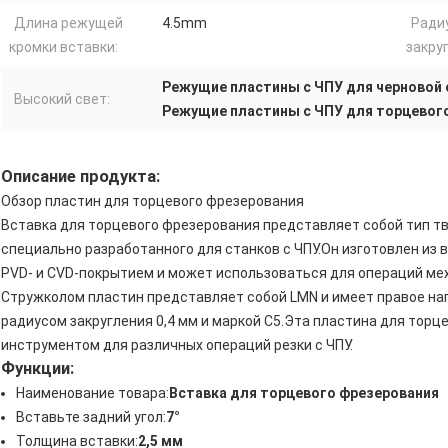
Длина режущей
4.5mm
Ради
кромки вставки:
закру
Режущие пластины с ЧПУ для черновой
Высокий свет:
Режущие пластины с ЧПУ для торцевог
Описание продукта:
Обзор пластин для торцевого фрезерования
Вставка для торцевого фрезерования представляет собой тип т
специально разработанного для станков с ЧПУ.Он изготовлен и
PVD- и CVD-покрытием и может использоваться для операций мех
Стружколом пластин представляет собой LMN и имеет правое нап
радиусом закругления 0,4 мм и маркой C5.Эта пластина для то
инструментом для различных операций резки с ЧПУ.
Функции:
Наименование товара:
Вставка для торцевого фрезерования
Вставьте задний угол:
7°
Толщина вставки:
2,5 мм