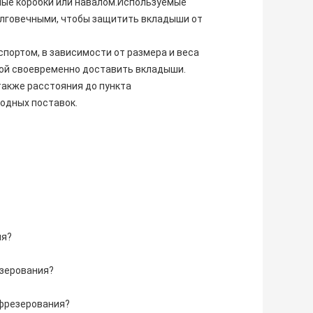
ные коробки или навалом.Используемые
лговечными, чтобы защитить вкладыши от
портом, в зависимости от размера и веса
ной своевременно доставить вкладыши.
 также расстояния до пункта
одных поставок.
ия?
езерования?
 фрезерования?