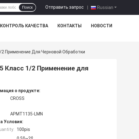
Отправить запрос
|
Russian
Поиск
КОНТРОЛЬ КАЧЕСТВА
КОНТАКТЫ
НОВОСТИ
/2 Применение Для Черновой Обработки
 Класс 1/2 Применение для
мация о продукте:
CROSS
APMT1135-LMN
а Условия:
antity:
100pis
0.5$~2$