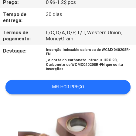
Preço:
0.9$-1.2$ pcs
QUALIDADE
Tempo de
30 dias
entrega:
FALE
CONOSCO
Termos de
L/C, D/A, D/P, T/T, Western Union,
pagamento:
MoneyGram
Destaque:
Inserção Indexable da broca de WCMX040208R-
NOTÍCIAS
FN
,
,
o corte do carboneto introduz HRC 93
Carboneto de WCMX040208R-FN que corta
inserções
MAPA
DO
MELHOR PREÇO
SITE
PRIVACY
POLICY