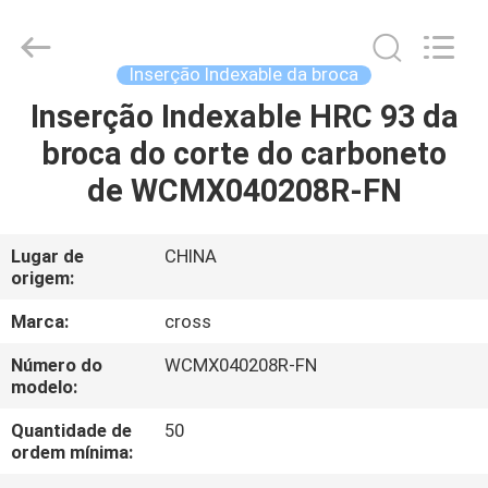
2026
Sichuan
keluosi
Trading
Co.,
Inserção Indexable da broca
Ltd.
All
Rights
Inserção Indexable HRC 93 da
CASA
Reserved.
broca do corte do carboneto
PRODUTOS
de WCMX040208R-FN
QUEM
Lugar de
CHINA
origem:
SOMOS
Marca:
cross
FÁBRICA
Número do
WCMX040208R-FN
modelo:
CONTROLE
Quantidade de
50
ordem mínima:
DE