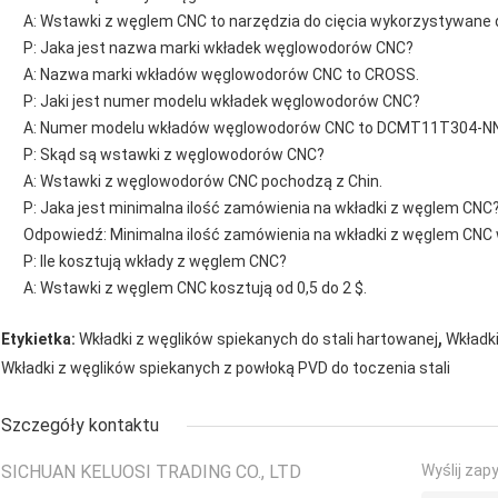
A: Wstawki z węglem CNC to narzędzia do cięcia wykorzystywane d
P: Jaka jest nazwa marki wkładek węglowodorów CNC?
A: Nazwa marki wkładów węglowodorów CNC to CROSS.
P: Jaki jest numer modelu wkładek węglowodorów CNC?
A: Numer modelu wkładów węglowodorów CNC to DCMT11T304-NN
P: Skąd są wstawki z węglowodorów CNC?
A: Wstawki z węglowodorów CNC pochodzą z Chin.
P: Jaka jest minimalna ilość zamówienia na wkładki z węglem CNC
Odpowiedź: Minimalna ilość zamówienia na wkładki z węglem CNC 
P: Ile kosztują wkłady z węglem CNC?
A: Wstawki z węglem CNC kosztują od 0,5 do 2 $.
,
Etykietka:
Wkładki z węglików spiekanych do stali hartowanej
Wkładki
Wkładki z węglików spiekanych z powłoką PVD do toczenia stali
Szczegóły kontaktu
SICHUAN KELUOSI TRADING CO., LTD
Wyślij zap