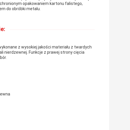
e chronionym opakowaniem kartonu falistego,
m do obróbki metalu.
e:
konane z wysokiej jakości materiału z twardych
i nierdzewnej. Funkcje z prawej strony cięcia
bór.
dzewna