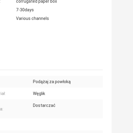
:
corrugated paper box
7-30days
Various channels
Podążaj za powłoką
iał:
Węglik
Dostarczać
a: