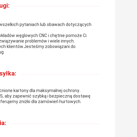
ugi:
 wszelkich pytaniach lub obawach dotyczących
wkładów węglowych CNC i chętnie pomoże Ci
związywanie problemów i wiele innych.
zych klientów.Jesteśmy zobowiązani do
ug.
syłka:
ione kartony dla maksymalnej ochrony..
S, aby zapewnić szybką i bezpieczną dostawę
oferujemy zniżki dla zamówień hurtowych.
ia: