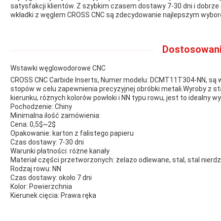
satysfakcji klientów. Z szybkim czasem dostawy 7-30 dni i dobrz
wkładki z węglem CROSS CNC są zdecydowanie najlepszym wybore
Dostosowani
Wstawki węglowodorowe CNC
CROSS CNC Carbide Inserts, Numer modelu: DCMT11T304-NN, są wy
stopów w celu zapewnienia precyzyjnej obróbki metali.Wyroby z stal
kierunku, różnych kolorów powłoki i NN typu rowu, jest to idealny wy
Pochodzenie: Chiny
Minimalna ilość zamówienia:
Cena: 0,5$~2$
Opakowanie: karton z falistego papieru
Czas dostawy: 7-30 dni
Warunki płatności: różne kanały
Materiał części przetworzonych: żelazo odlewane, stal, stal nier
Rodzaj rowu: NN
Czas dostawy: około 7 dni
Kolor: Powierzchnia
Kierunek cięcia: Prawa ręka