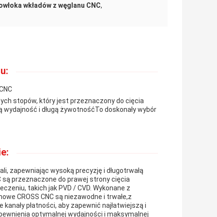
owłoka wkładów z węglanu CNC
,
u:
 CNC
ch stopów, który jest przeznaczony do cięcia
ałą wydajność i długą żywotnośćTo doskonały wybór
e:
i, zapewniając wysoką precyzję i długotrwałą
 są przeznaczone do prawej strony cięcia
eczeniu, takich jak PVD / CVD. Wykonane z
nowe CROSS CNC są niezawodne i trwałe,z
kanały płatności, aby zapewnić najłatwiejszą i
pewnienia optymalnej wydajności i maksymalnej