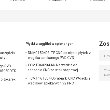
spiekanych TiCN
narzędzia
węglików
Cermet CNC
skrawające CNC
spiekanych CN
P3200-
Obróbka piasty
92HRC Wkładk
D08/10/12/16
Obróbka o dużej
CNC CNMG
Wkładka do
wytrzymałości
frezowania
kulowego
Zos
Płytki z węglików spiekanych
narzędzia
DNMG150408-TF CNC do cięcia płytek z
sty
węglika spiekanego PVD CVD
ści
CCMT060204-NN Narzędzie do
ego PVD
toczenia CNC ze stali stopowej
1505PDTR-
Kwadratowe wkładki z węglików
TCMT16T304 Obrabiarki CNC Wkładki z
o tokarek
spiekanych
węglików spiekanych 92 HRC