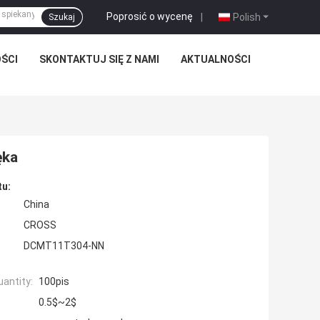
Poprosić o wycenę
|
Polish
Szukaj
ŚCI
SKONTAKTUJ SIĘ Z NAMI
AKTUALNOŚCI
ęka
tu:
China
CROSS
DCMT11T304-NN
antity:
100pis
0.5$~2$