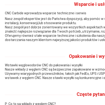
Wsparcie i usł
CNC Carbide wprowadza wsparcie techniczne i serwis
Nasz zespół ekspertów jest do Państwa dyspozycji, aby pomóc w
instalacji, konserwacji,lub stosowanie produktu.
Nasz zespół jest dobrze zorientowany we wszystkich aspektach 
znaleźć najlepsze rozwiązanie dla Twoich potrzeb.,utrzymanie, ro
Oferujemy również stałe wsparcie techniczne i szkolenia dla nas
dostarczania naszym klientom najwyższej jakości produktów i usł
Opakowanie i wy
Wstawki węglowodorów CNC do pakowania i wysyłki
Nasze wkłady z węglem CNC są bezpiecznie zapakowane w wzmocn
Używamy wiarygodnych przewoźników, takich jak FedEx, UPS i USP
wstawek z węglem CNC. Nasze stawki wysyłki są konkurencyjne i 
Częste pytan
P: Co to są wkłady z węglem CNC?