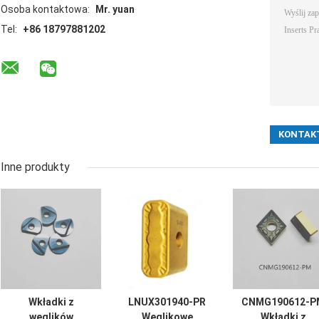
Osoba kontaktowa:
Mr. yuan
Tel:
+86 18797881202
Inne produkty
Wkładki z
LNUX301940-PR
CNMG190612-P
węglików
Węglikowe
Wkładki z