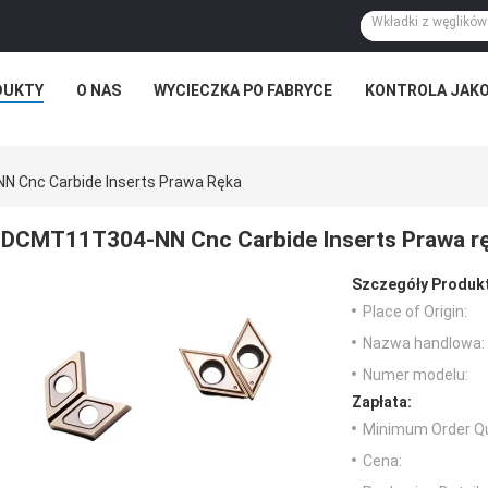
DUKTY
O NAS
WYCIECZKA PO FABRYCE
KONTROLA JAKO
 Cnc Carbide Inserts Prawa Ręka
DCMT11T304-NN Cnc Carbide Inserts Prawa r
Szczegóły Produk
Place of Origin:
Nazwa handlowa:
Numer modelu:
Zapłata:
Minimum Order Qu
Cena: