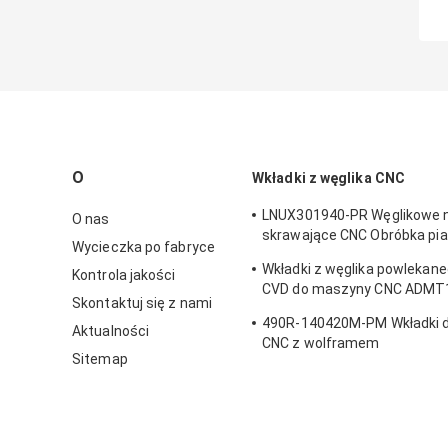
O
Wkładki z węglika CNC
LNUX301940-PR Węglikowe 
O nas
skrawające CNC Obróbka pia
Wycieczka po fabryce
Obróbka o dużej wytrzymało
Wkładki z węglika powlekan
Kontrola jakości
CVD do maszyny CNC ADMT
Skontaktuj się z nami
HM90
490R-140420M-PM Wkładki d
Aktualności
CNC z wolframem
Sitemap