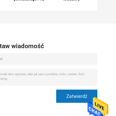
CVD do maszyny
węglików
C
CNC
spiekanych CNC
a
ADMT1505PDTR-
Wkładki z
HM90
węglików
spiekanych do
powlekania CVD
taw wiadomość