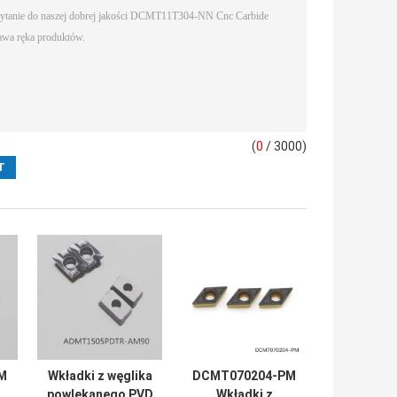
(
0
/ 3000)
M
Wkładki z węglika
DCMT070204-PM
powlekanego PVD
Wkładki z