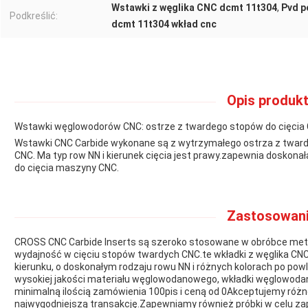
Wstawki z węglika CNC dcmt 11t304
,
Pvd p
Podkreślić:
dcmt 11t304 wkład cnc
Opis produkt
Wstawki węglowodorów CNC: ostrze z twardego stopów do cięcia
Wstawki CNC Carbide wykonane są z wytrzymałego ostrza z twardy
CNC. Ma typ row NN i kierunek cięcia jest prawy.zapewnia doskon
do cięcia maszyny CNC.
Zastosowani
CROSS CNC Carbide Inserts są szeroko stosowane w obróbce metal
wydajność w cięciu stopów twardych CNC.te wkładki z węglika CNC
kierunku, o doskonałym rodzaju rowu NN i różnych kolorach po powl
wysokiej jakości materiału węglowodanowego, wkładki węglowoda
minimalną ilością zamówienia 100pis i ceną od 0Akceptujemy różne 
najwygodniejszą transakcję.Zapewniamy również próbki w celu za