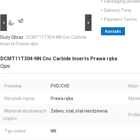
Packaging Details
Delivery Time:
Payment Terms:
Kontakt
Duży Obraz :
DCMT11T304-NN Cnc Carbide
Inserts Prawa ręka
DCMT11T304-NN Cnc Carbide Inserts Prawa ręka
Opis
Powłoka:
PVD/CVD
Kolor:
Kierunek cięcia:
Prawa ręka
Mater
Materiał obrabianych
Żeliwo, stal, stal nierdzewna
Próbk
części:
Typ rowka:
NN